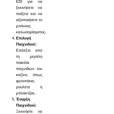
€20 για να
ξεκινήσετε να
παίζετε και να
αξιοποιήσετε το
μπόνους
καλωσορίσματος.
Επιλογή
Παιχνιδιού:
Επιλέξτε από
τη μεγάλη
ποικιλία
παιχνιδιών του
καζίνο, όπως
φρουτάκια,
ρουλέτα ή
μπλάκτζακ.
Έναρξη
Παιχνιδιού:
Ξεκινήστε να