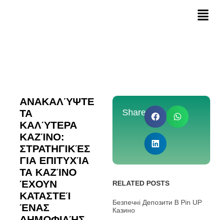
ΑΝΑΚΑΛΎΨΤΕ
ΤΑ
Share:
ΚΑΛΎΤΕΡΑ
ΚΑΖΊΝΟ:
ΣΤΡΑΤΗΓΙΚΈΣ
ΓΙΑ ΕΠΙΤΥΧΊΑ
ΤΑ ΚΑΖΊΝΟ
ΈΧΟΥΝ
RELATED POSTS
ΚΑΤΑΣΤΕΊ
Безпечні Депозити В Pin UP
ΈΝΑΣ
Казино
ΔΗΜΟΦΙΛΉΣ