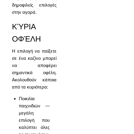
δημοφιλείς επιλογές
στην αγορά.
ΚΎΡΙΑ
ΟΦΈΛΗ
Η επιλογή να παίξετε
σε ένα καζίνο μπορεί
να αποφέρει
σημαντικά οφέλη.
Ακολουθούν κάποια
από τα κυριότερα:
Ποικιλία
παιχνιδιών —
μεγάλη
επιλογή που
καλύπτει όλες