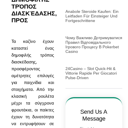
ΤΡΌΠΟΣ
Anabole Steroide Kaufen: Ein
ΔΙΑΣΚΈΔΑΣΗΣ,
Leitfaden Für Einsteiger Und
ΠΡΟΣ
Fortgeschrittene
Чому Важливо Дотримуватися
Τα καζίνο έχουν
Правил Відповідального
Ігрового Процесу В Pokerbet
καταστεί ένας
Casino
δημοφιλής τρόπος
διασκέδασης,
προσφέροντας
24Casino – Slot Quick‑Hit &
Vittorie Rapide Per Giocatori
αμέτρητες επιλογές
Pulse‑Driven
για παιχνίδια και
στοιχήματα. Από την
κλασική ρουλέτα
μέχρι τα σύγχρονα
φρουτάκια, οι παίκτες
Send Us A
έχουν τη δυνατότητα
Message
να εντρυφήσουν σε