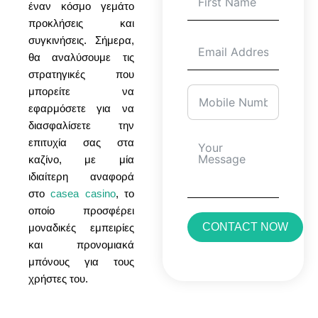
έναν κόσμο γεμάτο
προκλήσεις και
συγκινήσεις. Σήμερα,
θα αναλύσουμε τις
στρατηγικές που
μπορείτε να
εφαρμόσετε για να
διασφαλίσετε την
επιτυχία σας στα
καζίνο, με μία
ιδιαίτερη αναφορά
στο
casea casino
, το
οποίο προσφέρει
CONTACT NOW
μοναδικές εμπειρίες
και προνομιακά
μπόνους για τους
χρήστες του.