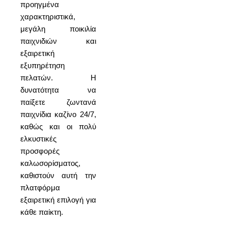
προηγμένα
χαρακτηριστικά,
μεγάλη ποικιλία
παιχνιδιών και
εξαιρετική
εξυπηρέτηση
πελατών. Η
δυνατότητα να
παίξετε ζωντανά
παιχνίδια καζίνο 24/7,
καθώς και οι πολύ
ελκυστικές
προσφορές
καλωσορίσματος,
καθιστούν αυτή την
πλατφόρμα
εξαιρετική επιλογή για
κάθε παίκτη.