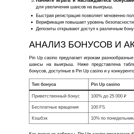
Начните играть и наслаждайтесь бонусами
для увеличения шансов на выигрыш.
Быстрая регистрация позволяет мгновенно пол
Верификация повышает уровень безопасности 
Депозиты открывают доступ к различным бону
АНАЛИЗ БОНУСОВ И А
Pin Up casino предлагает игрокам разнообразны
шансы на выигрыш. Ниже представлена табли
бонусов, доступные в Pin Up casino и у конкуренто
Тип бонуса
Pin Up casino
Приветственный бонус
100% до 25 000 ₽
Бесплатные вращения
100 FS
Кэшбэк
10% по понедельник
Как видно из таблицы, Pin Up casino предлагает 