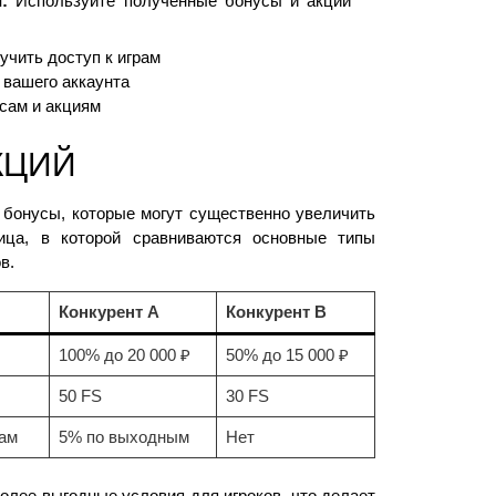
:
Используйте полученные бонусы и акции
учить доступ к играм
вашего аккаунта
сам и акциям
КЦИЙ
е бонусы, которые могут существенно увеличить
ца, в которой сравниваются основные типы
в.
Конкурент A
Конкурент B
100% до 20 000 ₽
50% до 15 000 ₽
50 FS
30 FS
ам
5% по выходным
Нет
более выгодные условия для игроков, что делает