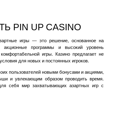
Ь PIN UP CASINO
зартные игры — это решение, основанное на
, акционные программы и высокий уровень
комфортабельной игры. Казино предлагает не
 условия для новых и постоянных игроков.
своих пользователей новыми бонусами и акциями,
рыши и увлекающим образом проводить время.
 для себя мир захватывающих азартных игр с