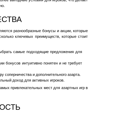
но.
ЕСТВА
ляются разнообразные бонусы и акции, которые
сколько ключевых преимуществ, которые стоит
выбрать самые подходящие предложения для
ии бонусов интуитивно понятен и не требует
у соперничества и дополнительного азарта.
льный доход для активных игроков.
самых привлекательных мест для азартных игр в
НОСТЬ