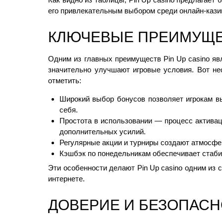
его привлекательным выбором среди онлайн-кази
КЛЮЧЕВЫЕ ПРЕИМУЩ
Одним из главных преимуществ Pin Up casino яв
значительно улучшают игровые условия. Вот не
отметить:
Широкий выбор бонусов позволяет игрокам 
себя.
Простота в использовании — процесс активац
дополнительных усилий.
Регулярные акции и турниры создают атмосфер
Кэшбэк по понедельникам обеспечивает стаби
Эти особенности делают Pin Up casino одним из 
интернете.
ДОВЕРИЕ И БЕЗОПАС