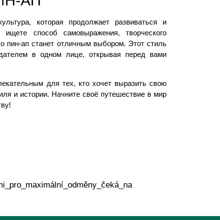
ИН-АП
ультура, которая продолжает развиваться и
ищете способ самовыражения, творческого
о пин-ап станет отличным выбором. Этот стиль
дателем в одном лице, открывая перед вами
лекательным для тех, кто хочет выразить свою
иля и истории. Начните своё путешествие в мир
тву!
emi_pro_maximální_odměny_čeká_na