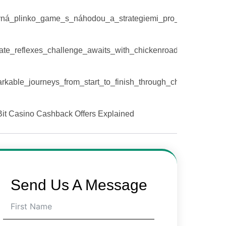
vná_plinko_game_s_náhodou_a_strategiemi_pro_maximální_
ate_reflexes_challenge_awaits_with_chickenroad_and_escalati
rkable_journeys_from_start_to_finish_through_chicken_road_
it Casino Cashback Offers Explained
Send Us A Message