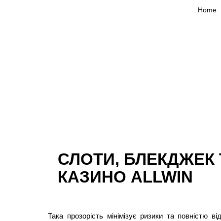
Home
СЛОТИ, БЛЕКДЖЕК 
КАЗИНО ALLWIN
Така прозорість мінімізує ризики та повністю ві