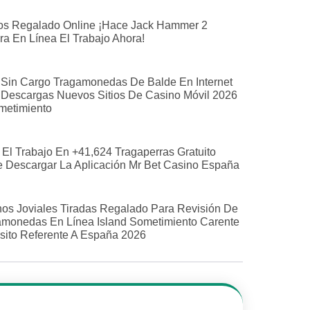
os Regalado Online ¡Hace Jack Hammer 2
a En Línea El Trabajo Ahora!
 Sin Cargo Tragamonedas De Balde En Internet
 Descargas Nuevos Sitios De Casino Móvil 2026
metimiento
El Trabajo En +41,624 Tragaperras Gratuito
 Descargar La Aplicación Mr Bet Casino España
os Joviales Tiradas Regalado Para Revisión De
amonedas En Línea Island Sometimiento Carente
sito Referente A España 2026