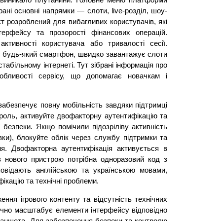
рані основні напрямки — слоти, live-розділ, шоу-
кт розроблений для вибагливих користувачів, які
терфейсу та прозорості фінансових операцій.
тивності користувача або тривалості сесії.
д будь-який смартфон, швидко завантажує слоти
естабільному інтернеті. Тут зібрані інформація про
собливості
сервісу, що допомагає новачкам і
a забезпечує повну мобільність завдяки підтримці
ароль, активуйте двофакторну аутентифікацію та
безпеки. Якщо помічили підозріліву активність
вки), блокуйте облік через службу підтримки та
я. Двофакторна аутентифікація активується в
 нового пристрою потрібна одноразовий код з
овідають англійською та українською мовами,
ікацію та технічні проблеми.
ння ігрового контенту та відсутність технічних
ично масштабує елементи інтерфейсу відповідно
ланшета. Для забезпечення безпеки та контролю