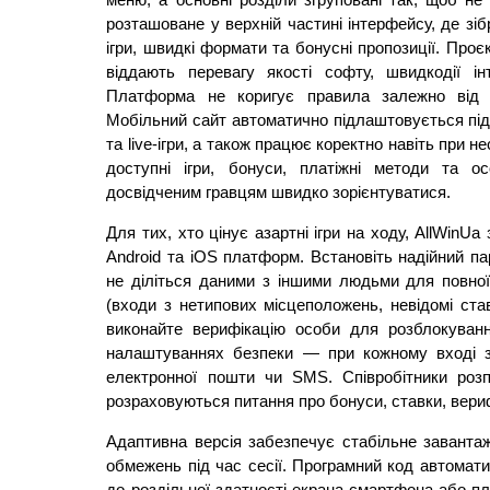
розташоване у верхній частині інтерфейсу, де зіб
ігри, швидкі формати та бонусні пропозиції. Проє
віддають перевагу якості софту, швидкодії ін
Платформа не коригує правила залежно від ак
Мобільний сайт автоматично підлаштовується пі
та live-ігри, а також працює коректно навіть при н
доступні ігри, бонуси, платіжні методи та о
досвідченим гравцям швидко зорієнтуватися.
Для тих, хто цінує азартні ігри на ходу, AllWinU
Android та iOS платформ. Встановіть надійний п
не діліться даними з іншими людьми для повної 
(входи з нетипових місцеположень, невідомі ста
виконайте верифікацію особи для розблокуванн
налаштуваннях безпеки — при кожному вході з
електронної пошти чи SMS. Співробітники розп
розраховуються питання про бонуси, ставки, вериф
Адаптивна версія забезпечує стабільне завантаже
обмежень під час сесії. Програмний код автомат
до роздільної здатності екрана смартфона або п