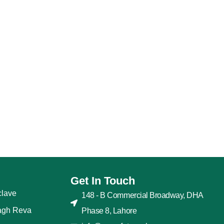
Get In Touch
lave
148 - B Commercial Broadway, DHA
agh Reva
Phase 8, Lahore