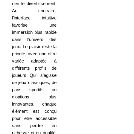
rien le divertissement.
Au contraire,
l’interface intuitive
favorise une
immersion plus rapide
dans l’univers des
jeux. Le plaisir reste la
priorité, avec une offre
variée adaptée à
différents profils de
joueurs. Qu’il s’agisse
de jeux classiques, de
paris sportifs ou
d’options plus
innovantes, chaque
élément est conçu
pour être accessible
sans perdre en
richesse ni en qualité,