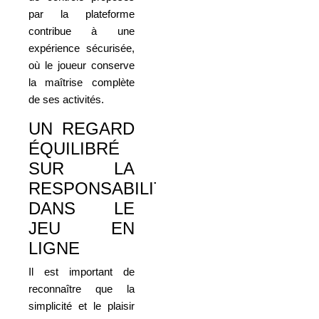
par la plateforme
contribue à une
expérience sécurisée,
où le joueur conserve
la maîtrise complète
de ses activités.
UN REGARD
ÉQUILIBRÉ
SUR LA
RESPONSABILITÉ
DANS LE
JEU EN
LIGNE
Il est important de
reconnaître que la
simplicité et le plaisir