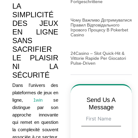
Fortgeschrittene
LA
SIMPLICITÉ
Чому Важливо Дотримуватися
DES JEUX
Правил Відповідального
Ігрового Процесу В Pokerbet
EN LIGNE
Casino
SANS
SACRIFIER
24Casino – Slot Quick‑Hit &
LE PLAISIR
Vittorie Rapide Per Giocatori
Pulse‑Driven
NI LA
SÉCURITÉ
Dans l’univers des
plateformes de jeux en
Send Us A
ligne,
1win
se
Message
distingue par son
approche innovante
qui remet en question
la complexité souvent
associée à ce secteur.