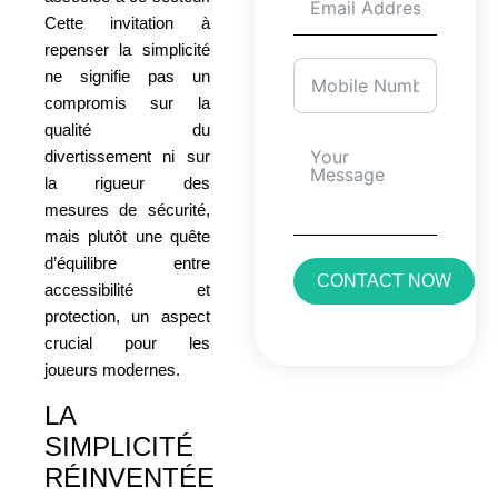
Cette invitation à
repenser la simplicité
ne signifie pas un
compromis sur la
qualité du
divertissement ni sur
la rigueur des
mesures de sécurité,
mais plutôt une quête
d’équilibre entre
CONTACT NOW
accessibilité et
protection, un aspect
crucial pour les
joueurs modernes.
LA
SIMPLICITÉ
RÉINVENTÉE