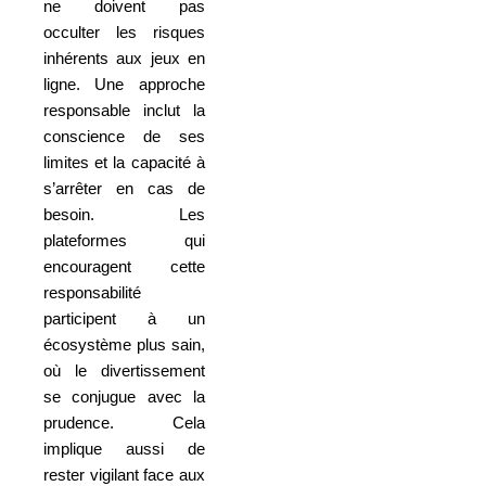
ne doivent pas
occulter les risques
inhérents aux jeux en
ligne. Une approche
responsable inclut la
conscience de ses
limites et la capacité à
s’arrêter en cas de
besoin. Les
plateformes qui
encouragent cette
responsabilité
participent à un
écosystème plus sain,
où le divertissement
se conjugue avec la
prudence. Cela
implique aussi de
rester vigilant face aux