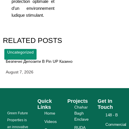
protection optimale et
d’un environnement
ludique stimulant.
RELATED POSTS
Uncategorized
Безпечні Депозити В Pin UP Казино
August 7, 2026
Quick
Projects
Get In
Links
Touch
Chahar
Home
Bagh
Grееn Futurе
148 - B
Enclave
Properties is
Videos
Commercial
аn іnnоvаtіvе
RUDA