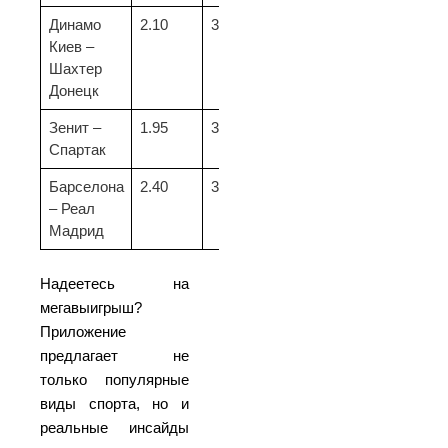
Динамо
2.10
3.30
3.05
Киев –
Шахтер
Донецк
Зенит –
1.95
3.50
4.20
Спартак
Барселона
2.40
3.15
2.90
– Реал
Мадрид
Надеетесь на
мегавыигрыш?
Приложение
предлагает не
только популярные
виды спорта, но и
реальные инсайды