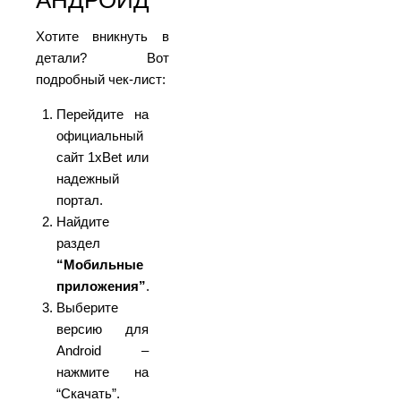
АНДРОИД
Хотите вникнуть в
детали? Вот
подробный чек-лист:
Перейдите на
официальный
сайт 1xBet или
надежный
портал.
Найдите
раздел
“Мобильные
приложения”
.
Выберите
версию для
Android –
нажмите на
“Скачать”.