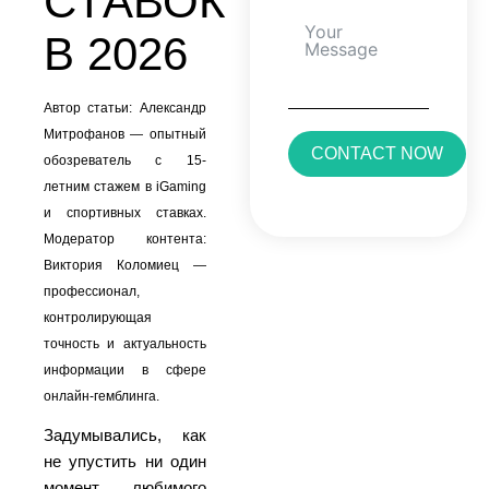
СТАВОК
В 2026
Автор статьи: Александр
Митрофанов — опытный
CONTACT NOW
обозреватель с 15-
летним стажем в iGaming
и спортивных ставках.
Модератор контента:
Виктория Коломиец —
профессионал,
контролирующая
точность и актуальность
информации в сфере
онлайн-гемблинга.
Задумывались, как
не упустить ни один
момент любимого