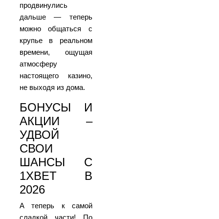
продвинулись
дальше — теперь
можно общаться с
крупье в реальном
времени, ощущая
атмосферу
настоящего казино,
не выходя из дома.
БОНУСЫ И
АКЦИИ –
УДВОЙ
СВОИ
ШАНСЫ С
1XBET В
2026
А теперь к самой
сладкой части! По