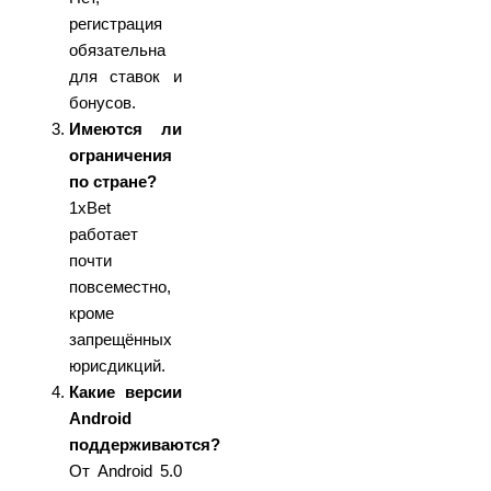
регистрация
обязательна
для ставок и
бонусов.
Имеются ли
ограничения
по стране?
1xBet
работает
почти
повсеместно,
кроме
запрещённых
юрисдикций.
Какие версии
Android
поддерживаются?
От Android 5.0