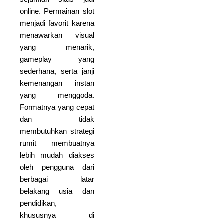
online. Permainan slot
menjadi favorit karena
menawarkan visual
yang menarik,
gameplay yang
sederhana, serta janji
kemenangan instan
yang menggoda.
Formatnya yang cepat
dan tidak
membutuhkan strategi
rumit membuatnya
lebih mudah diakses
oleh pengguna dari
berbagai latar
belakang usia dan
pendidikan,
khususnya di