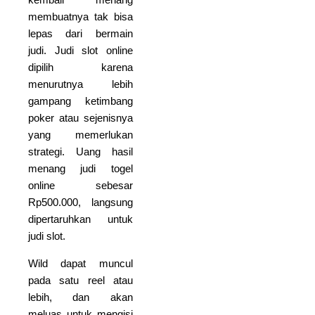
membuatnya tak bisa
lepas dari bermain
judi. Judi slot online
dipilih karena
menurutnya lebih
gampang ketimbang
poker atau sejenisnya
yang memerlukan
strategi. Uang hasil
menang judi togel
online sebesar
Rp500.000, langsung
dipertaruhkan untuk
judi slot.
Wild dapat muncul
pada satu reel atau
lebih, dan akan
meluas untuk mengisi