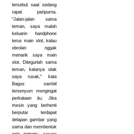
tersebut saat sedang
rapat paripurna.
“Jalan-jalan sama
teman, saya malah
keluarin handphone
terus main slot, kalau
obrolan nggak
menarik saya main
slot. Ditegurlah sama
teman, katanya otak
saya rusak,” kata
Bagus sambil
tersenyum mengingat
perkataan itu. Jika
mesin yang berhenti
berputar terdapat
delapan gambar yang
sama dan membentuk
pola tertentu, secara