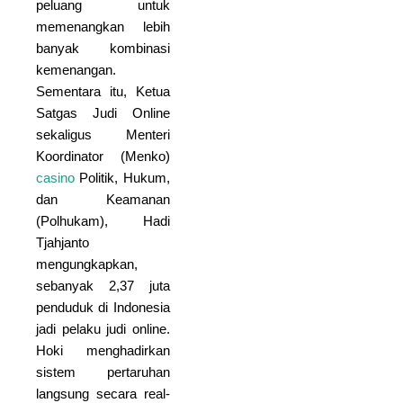
peluang untuk
memenangkan lebih
banyak kombinasi
kemenangan.
Sementara itu, Ketua
Satgas Judi Online
sekaligus Menteri
Koordinator (Menko)
casino
Politik, Hukum,
dan Keamanan
(Polhukam), Hadi
Tjahjanto
mengungkapkan,
sebanyak 2,37 juta
penduduk di Indonesia
jadi pelaku judi online.
Hoki menghadirkan
sistem pertaruhan
langsung secara real-