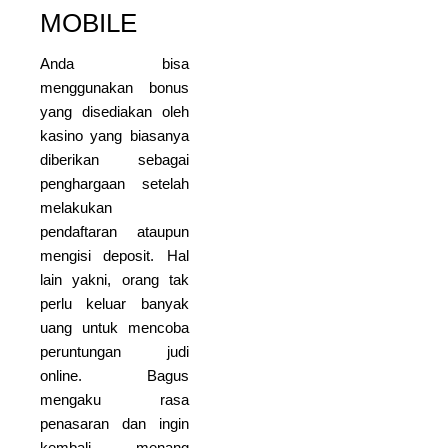
MOBILE
Anda bisa
menggunakan bonus
yang disediakan oleh
kasino yang biasanya
diberikan sebagai
penghargaan setelah
melakukan
pendaftaran ataupun
mengisi deposit. Hal
lain yakni, orang tak
perlu keluar banyak
uang untuk mencoba
peruntungan judi
online. Bagus
mengaku rasa
penasaran dan ingin
kembali menang