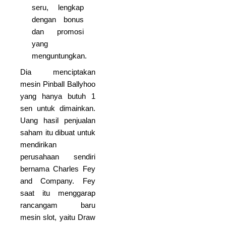
seru, lengkap
dengan bonus
dan promosi
yang
menguntungkan.
Dia menciptakan
mesin Pinball Ballyhoo
yang hanya butuh 1
sen untuk dimainkan.
Uang hasil penjualan
saham itu dibuat untuk
mendirikan
perusahaan sendiri
bernama Charles Fey
and Company. Fey
saat itu menggarap
rancangam baru
mesin slot, yaitu Draw