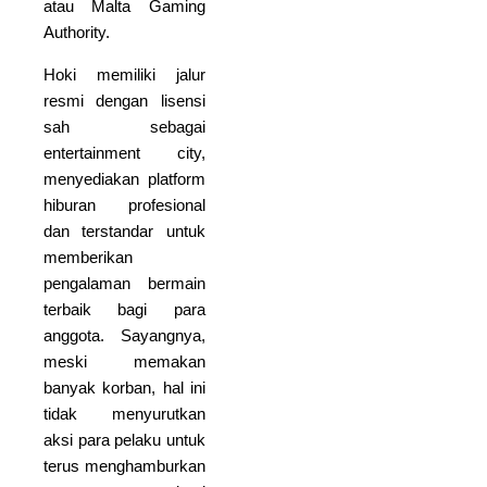
atau Malta Gaming
Authority.
Hoki memiliki jalur
resmi dengan lisensi
sah sebagai
entertainment city,
menyediakan platform
hiburan profesional
dan terstandar untuk
memberikan
pengalaman bermain
terbaik bagi para
anggota. Sayangnya,
meski memakan
banyak korban, hal ini
tidak menyurutkan
aksi para pelaku untuk
terus menghamburkan