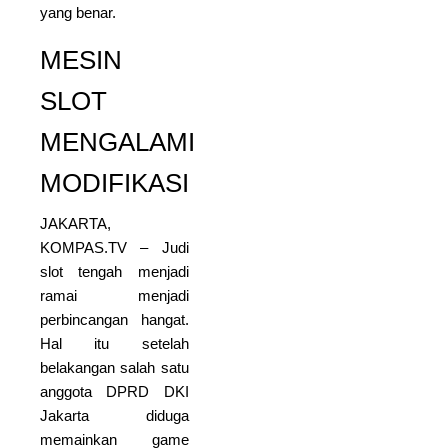
yang benar.
MESIN
SLOT
MENGALAMI
MODIFIKASI
JAKARTA,
KOMPAS.TV – Judi
slot tengah menjadi
ramai menjadi
perbincangan hangat.
Hal itu setelah
belakangan salah satu
anggota DPRD DKI
Jakarta diduga
memainkan game