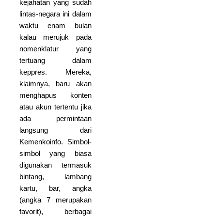
kejahatan yang sudah
lintas-negara ini dalam
waktu enam bulan
kalau merujuk pada
nomenklatur yang
tertuang dalam
keppres. Mereka,
klaimnya, baru akan
menghapus konten
atau akun tertentu jika
ada permintaan
langsung dari
Kemenkoinfo. Simbol-
simbol yang biasa
digunakan termasuk
bintang, lambang
kartu, bar, angka
(angka 7 merupakan
favorit), berbagai