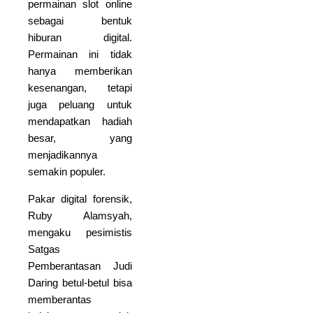
permainan slot online
sebagai bentuk
hiburan digital.
Permainan ini tidak
hanya memberikan
kesenangan, tetapi
juga peluang untuk
mendapatkan hadiah
besar, yang
menjadikannya
semakin populer.
Pakar digital forensik,
Ruby Alamsyah,
mengaku pesimistis
Satgas
Pemberantasan Judi
Daring betul-betul bisa
memberantas