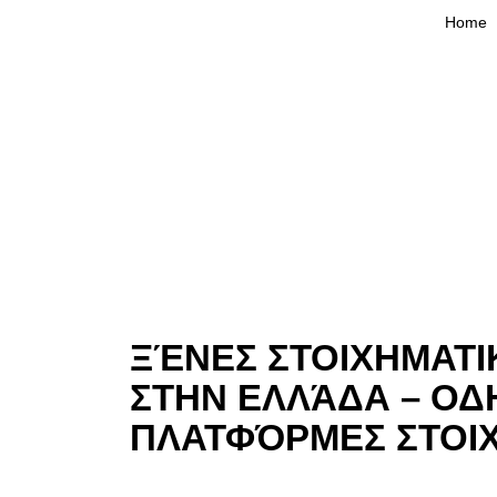
Home
ΞΈΝΕΣ ΣΤΟΙΧΗΜΑΤΙ
ΣΤΗΝ ΕΛΛΆΔΑ – ΟΔ
ΠΛΑΤΦΌΡΜΕΣ ΣΤΟΙ