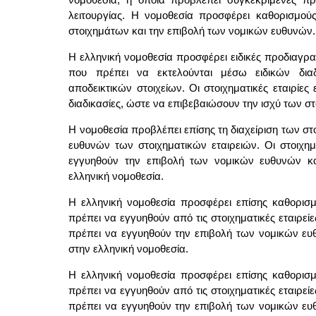
λειτουργίας. Η νομοθεσία προσφέρει καθορισμούς
στοιχημάτων και την επιβολή των νομικών ευθυνών.
Η ελληνική νομοθεσία προσφέρει ειδικές προδιαγρα
που πρέπει να εκτελούνται μέσω ειδικών δια
αποδεικτικών στοιχείων. Οι στοιχηματικές εταιρίε
διαδικασίες, ώστε να επιβεβαιώσουν την ισχύ των σ
Η νομοθεσία προβλέπει επίσης τη διαχείριση των στ
ευθυνών των στοιχηματικών εταιρειών. Οι στοιχημ
εγγυηθούν την επιβολή των νομικών ευθυνών κ
ελληνική νομοθεσία.
Η ελληνική νομοθεσία προσφέρει επίσης καθορισ
πρέπει να εγγυηθούν από τις στοιχηματικές εταιρείε
πρέπει να εγγυηθούν την επιβολή των νομικών ευ
στην ελληνική νομοθεσία.
Η ελληνική νομοθεσία προσφέρει επίσης καθορισ
πρέπει να εγγυηθούν από τις στοιχηματικές εταιρείε
πρέπει να εγγυηθούν την επιβολή των νομικών ευ