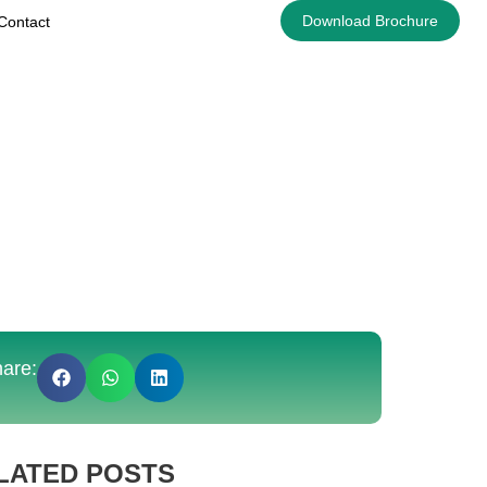
Download Brochure
Contact
are:
LATED POSTS