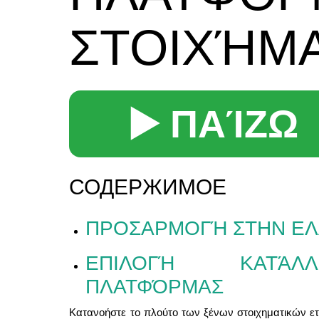
ΣΤΟΙΧΉΜ
▶️ ΠΑΊΖΩ
СОДЕРЖИМОЕ
ΠΡΟΣΑΡΜΟΓΉ ΣΤΗΝ ΕΛ
ΕΠΙΛΟΓΉ ΚΑΤΆΛ
ΠΛΑΤΦΌΡΜΑΣ
Κατανοήστε το πλούτο των ξένων στοιχηματικών ετ