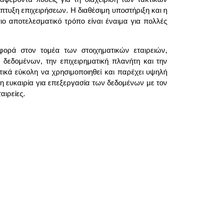
πτυξη επιχειρήσεων. Η διαθέσιμη υποστήριξη και η
ιο αποτελεσματικό τρόπο είναι έναιμα για πολλές
φορά στον τομέα των στοιχηματικών εταιρειών,
ν δεδομένων, την επιχειρηματική πλανήτη και την
τικά εύκολη να χρησιμοποιηθεί και παρέχει υψηλή
 η ευκαιρία για επεξεργασία των δεδομένων με τον
αιρείες.