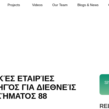
Projects
Videos
Our Team
Blogs & News
ΚΈΣ ΕΤΑΙΡΊΕΣ
Sh
ΗΓΌΣ ΓΙΑ ΔΙΕΘΝΕΊΣ
ΧΉΜΑΤΟΣ 88
RE