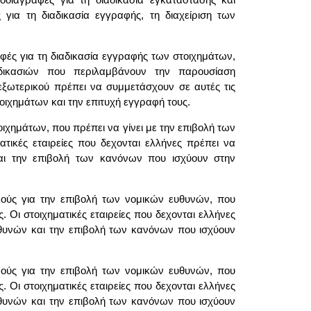
 για τη διαδικασία εγγραφής, τη διαχείριση των
φές για τη διαδικασία εγγραφής των στοιχημάτων,
δικασιών που περιλαμβάνουν την παρουσίαση
ς εξωτερικού πρέπει να συμμετάσχουν σε αυτές τις
τοιχημάτων και την επιτυχή εγγραφή τους.
οιχημάτων, που πρέπει να γίνει με την επιβολή των
ατικές εταιρείες που δεχονται ελλήνες πρέπει να
αι την επιβολή των κανόνων που ισχύουν στην
μούς για την επιβολή των νομικών ευθυνών, που
ς. Οι στοιχηματικές εταιρείες που δεχονται ελλήνες
θυνών και την επιβολή των κανόνων που ισχύουν
μούς για την επιβολή των νομικών ευθυνών, που
ς. Οι στοιχηματικές εταιρείες που δεχονται ελλήνες
θυνών και την επιβολή των κανόνων που ισχύουν