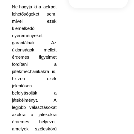
Ne hagyja ki a jackpot
lehetőségeket sem,
mivel ezek
kiemelkedő
nyereményeket
garantálnak. Az
újdonságok mellett
érdemes figyelmet
fordítani a
játékmechanikákra is,
hiszen ezek
jelentősen
befolyásolják a
játékélményt. A
legjobb választásokat
azokra a játékokra
érdemes helyezni,
amelyek széleskörű