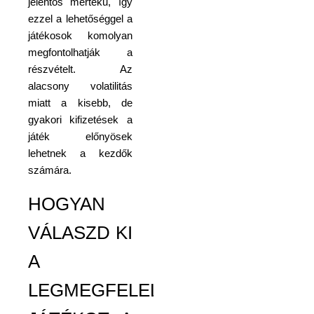
jelentős mértékű, így
ezzel a lehetőséggel a
játékosok komolyan
megfontolhatják a
részvételt. Az
alacsony volatilitás
miatt a kisebb, de
gyakori kifizetések a
játék előnyösek
lehetnek a kezdők
számára.
HOGYAN
VÁLASZD KI
A
LEGMEGFELELŐBB