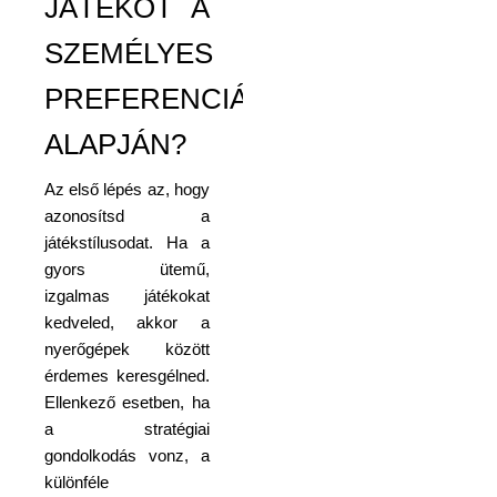
JÁTÉKOT A
SZEMÉLYES
PREFERENCIÁID
ALAPJÁN?
Az első lépés az, hogy
azonosítsd a
játékstílusodat. Ha a
gyors ütemű,
izgalmas játékokat
kedveled, akkor a
nyerőgépek között
érdemes keresgélned.
Ellenkező esetben, ha
a stratégiai
gondolkodás vonz, a
különféle