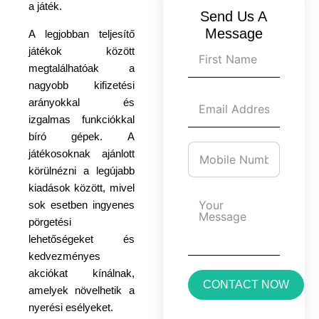
a játék.
Send Us A
Message
A legjobban teljesítő
játékok között
megtalálhatóak a
nagyobb kifizetési
arányokkal és
izgalmas funkciókkal
bíró gépek. A
játékosoknak ajánlott
körülnézni a legújabb
kiadások között, mivel
sok esetben ingyenes
pörgetési
lehetőségeket és
kedvezményes
akciókat kínálnak,
CONTACT NOW
amelyek növelhetik a
nyerési esélyeket.