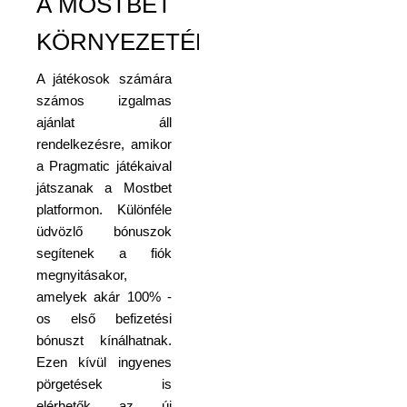
A MOSTBET
KÖRNYEZETÉBEN?
A játékosok számára
számos izgalmas
ajánlat áll
rendelkezésre, amikor
a Pragmatic játékaival
játszanak a Mostbet
platformon. Különféle
üdvözlő bónuszok
segítenek a fiók
megnyitásakor,
amelyek akár 100% -
os első befizetési
bónuszt kínálhatnak.
Ezen kívül ingyenes
pörgetések is
elérhetők az új