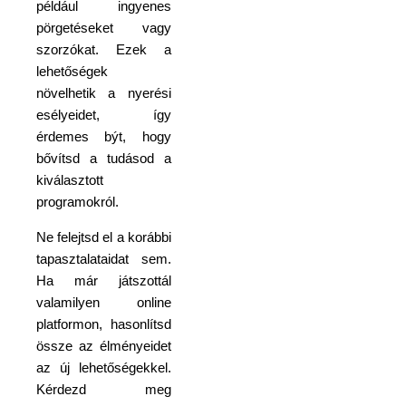
például ingyenes
pörgetéseket vagy
szorzókat. Ezek a
lehetőségek
növelhetik a nyerési
esélyeidet, így
érdemes být, hogy
bővítsd a tudásod a
kiválasztott
programokról.
Ne felejtsd el a korábbi
tapasztalataidat sem.
Ha már játszottál
valamilyen online
platformon, hasonlítsd
össze az élményeidet
az új lehetőségekkel.
Kérdezd meg