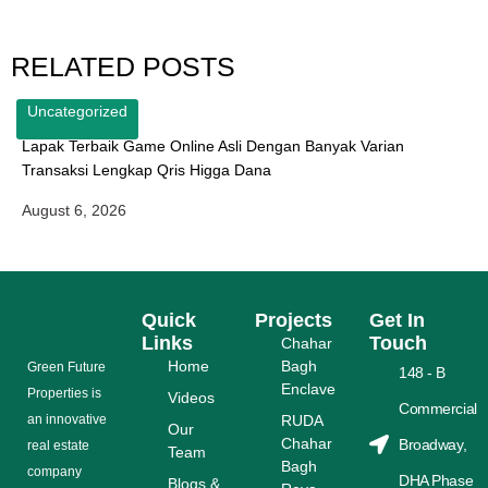
RELATED POSTS
Uncategorized
Lapak Terbaik Game Online Asli Dengan Banyak Varian
Transaksi Lengkap Qris Higga Dana
August 6, 2026
Quick
Projects
Get In
Links
Touch
Chahar
Home
Bagh
Grееn Futurе
148 - B
Enclave
Properties is
Videos
Commercial
аn іnnоvаtіvе
RUDA
Our
Chahar
Broadway,
rеаl еѕtаtе
Team
Bagh
соmраnу
DHA Phase
Blogs &