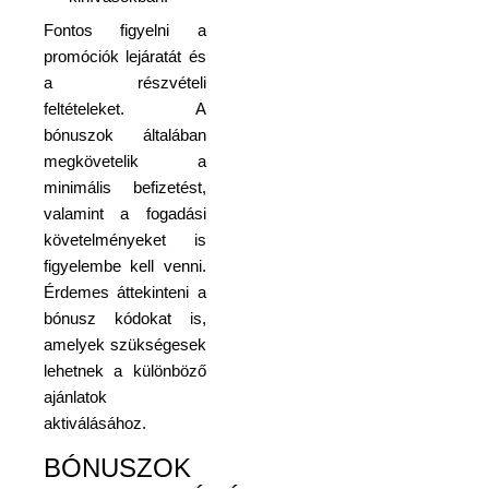
Fontos figyelni a
promóciók lejáratát és
a részvételi
feltételeket. A
bónuszok általában
megkövetelik a
minimális befizetést,
valamint a fogadási
követelményeket is
figyelembe kell venni.
Érdemes áttekinteni a
bónusz kódokat is,
amelyek szükségesek
lehetnek a különböző
ajánlatok
aktiválásához.
BÓNUSZOK