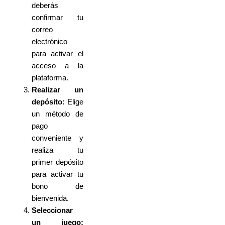
deberás
confirmar tu
correo
electrónico
para activar el
acceso a la
plataforma.
Realizar un
depósito:
Elige
un método de
pago
conveniente y
realiza tu
primer depósito
para activar tu
bono de
bienvenida.
Seleccionar
un juego: