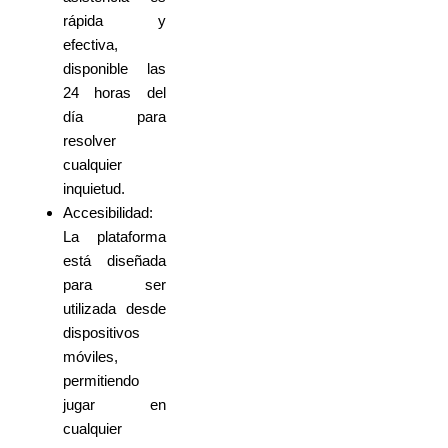
rápida y
efectiva,
disponible las
24 horas del
día para
resolver
cualquier
inquietud.
Accesibilidad:
La plataforma
está diseñada
para ser
utilizada desde
dispositivos
móviles,
permitiendo
jugar en
cualquier