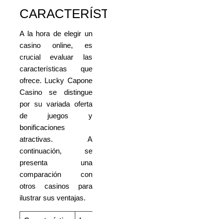
CARACTERÍSTICAS
A la hora de elegir un
casino online, es
crucial evaluar las
características que
ofrece. Lucky Capone
Casino se distingue
por su variada oferta
de juegos y
bonificaciones
atractivas. A
continuación, se
presenta una
comparación con
otros casinos para
ilustrar sus ventajas.