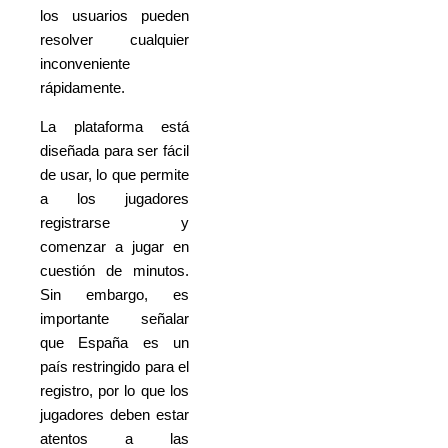
los usuarios pueden
resolver cualquier
inconveniente
rápidamente.
La plataforma está
diseñada para ser fácil
de usar, lo que permite
a los jugadores
registrarse y
comenzar a jugar en
cuestión de minutos.
Sin embargo, es
importante señalar
que España es un
país restringido para el
registro, por lo que los
jugadores deben estar
atentos a las