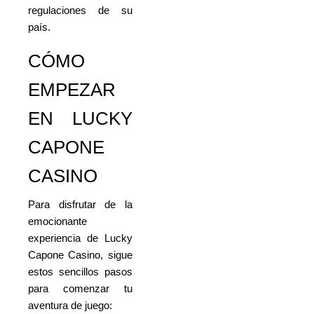
regulaciones de su
país.
CÓMO
EMPEZAR
EN LUCKY
CAPONE
CASINO
Para disfrutar de la
emocionante
experiencia de Lucky
Capone Casino, sigue
estos sencillos pasos
para comenzar tu
aventura de juego: