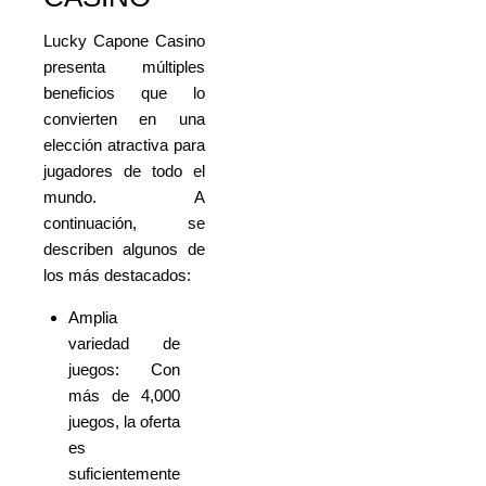
Lucky Capone Casino
presenta múltiples
beneficios que lo
convierten en una
elección atractiva para
jugadores de todo el
mundo. A
continuación, se
describen algunos de
los más destacados:
Amplia
variedad de
juegos: Con
más de 4,000
juegos, la oferta
es
suficientemente