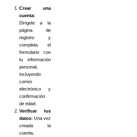
Crear una
cuenta:
Dirígete a la
página de
registro y
completa el
formulario con
tu información
personal,
incluyendo
correo
electrónico y
confirmación
de edad.
Verificar tus
datos:
Una vez
creada la
cuenta,