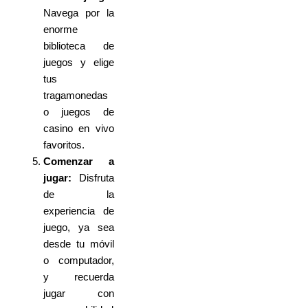
Navega por la
enorme
biblioteca de
juegos y elige
tus
tragamonedas
o juegos de
casino en vivo
favoritos.
Comenzar a
jugar:
Disfruta
de la
experiencia de
juego, ya sea
desde tu móvil
o computador,
y recuerda
jugar con