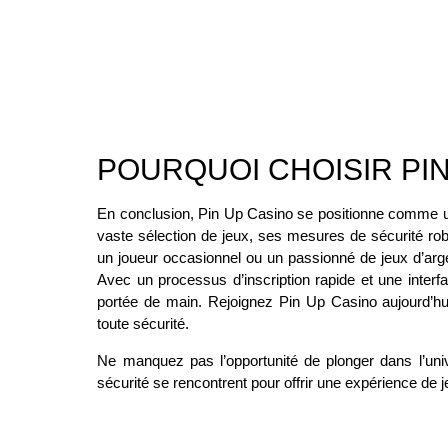
POURQUOI CHOISIR PI
En conclusion, Pin Up Casino se positionne comme un
vaste sélection de jeux, ses mesures de sécurité rob
un joueur occasionnel ou un passionné de jeux d’arg
Avec un processus d’inscription rapide et une interf
portée de main. Rejoignez Pin Up Casino aujourd’h
toute sécurité.
Ne manquez pas l’opportunité de plonger dans l’univ
sécurité se rencontrent pour offrir une expérience de j