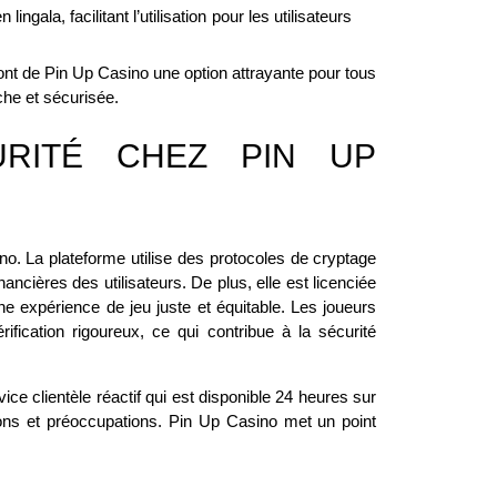
ingala, facilitant l’utilisation pour les utilisateurs
font de Pin Up Casino une option attrayante pour tous
che et sécurisée.
URITÉ CHEZ PIN UP
no. La plateforme utilise des protocoles de cryptage
ncières des utilisateurs. De plus, elle est licenciée
ne expérience de jeu juste et équitable. Les joueurs
fication rigoureux, ce qui contribue à la sécurité
ice clientèle réactif qui est disponible 24 heures sur
ions et préoccupations. Pin Up Casino met un point