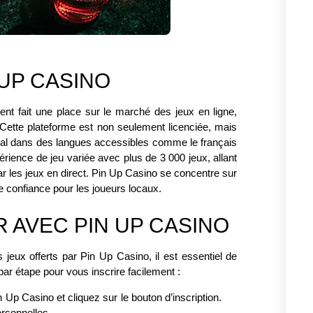
 UP CASINO
nt fait une place sur le marché des jeux en ligne,
tte plateforme est non seulement licenciée, mais
imal dans des langues accessibles comme le français
périence de jeu variée avec plus de 3 000 jeux, allant
r les jeux en direct. Pin Up Casino se concentre sur
 de confiance pour les joueurs locaux.
AVEC PIN UP CASINO
s jeux offerts par Pin Up Casino, il est essentiel de
ar étape pour vous inscrire facilement :
Up Casino et cliquez sur le bouton d’inscription.
rsonnelles.