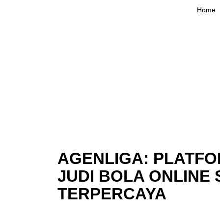
Home
AGENLIGA: PLATF
JUDI BOLA ONLINE
TERPERCAYA