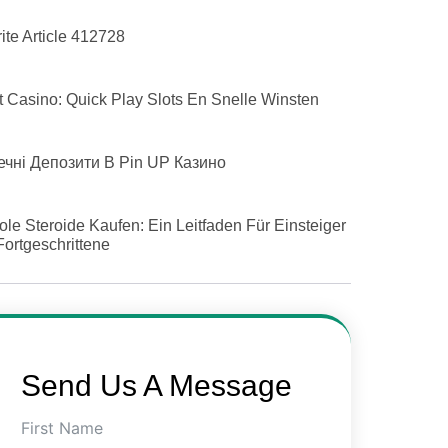
ite Article 412728
 Casino: Quick Play Slots En Snelle Winsten
ечні Депозити В Pin UP Казино
le Steroide Kaufen: Ein Leitfaden Für Einsteiger
ortgeschrittene
Send Us A Message