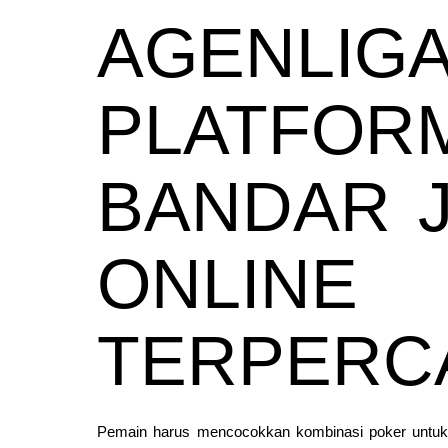
AGENLIGA
PLATFO
BANDAR J
ONLINE
TERPERC
Pemain harus mencocokkan kombinasi poker untu