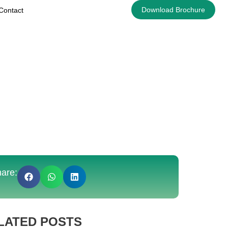
Download Brochure
Contact
are:
LATED POSTS