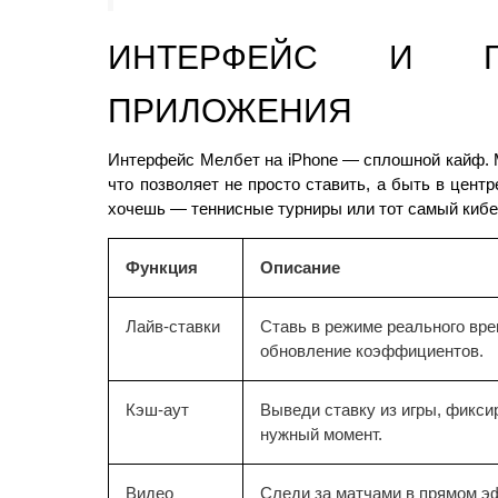
ИНТЕРФЕЙС И Г
ПРИЛОЖЕНИЯ
Интерфейс Мелбет на iPhone — сплошной кайф. 
что позволяет не просто ставить, а быть в цен
хочешь — теннисные турниры или тот самый кибе
Функция
Описание
Лайв-ставки
Ставь в режиме реального вр
обновление коэффициентов.
Кэш-аут
Выведи ставку из игры, фикси
нужный момент.
Видео
Следи за матчами в прямом эф