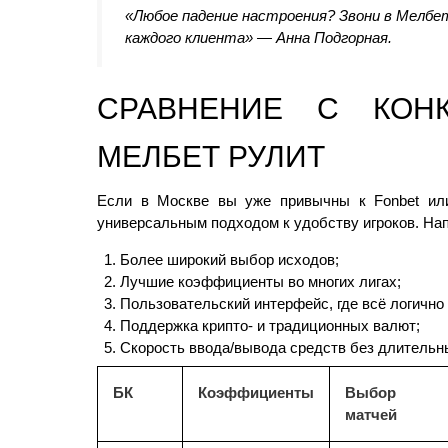
«Любое падение настроения? Звони в Мелбе
каждого клиента» — Анна Подгорная.
СРАВНЕНИЕ С КОНК
МЕЛБЕТ РУЛИТ
Если в Москве вы уже привычны к Fonbet или
универсальным подходом к удобству игроков. На
Более широкий выбор исходов;
Лучшие коэффициенты во многих лигах;
Пользовательский интерфейс, где всё логично 
Поддержка крипто- и традиционных валют;
Скорость ввода/вывода средств без длительн
БК
Коэффициенты
Выбор
матчей