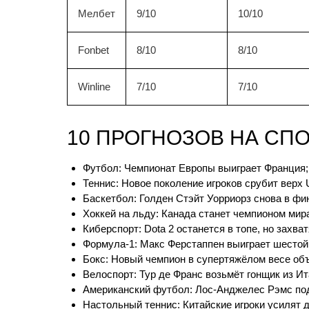
Мелбет
9/10
10/10
Fonbet
8/10
8/10
Winline
7/10
7/10
10 ПРОГНОЗОВ НА СПОР
Футбол: Чемпионат Европы выиграет Франция;
Теннис: Новое поколение игроков срубит верх
Баскетбол: Голден Стэйт Уорриорз снова в фи
Хоккей на льду: Канада станет чемпионом мир
Киберспорт: Dota 2 останется в топе, но захва
Формула-1: Макс Ферстаппен выиграет шестой
Бокс: Новый чемпион в супертяжёлом весе объ
Велоспорт: Тур де Франс возьмёт гонщик из Ит
Американский футбол: Лос-Анджелес Рэмс по
Настольный теннис: Китайские игроки усилят 