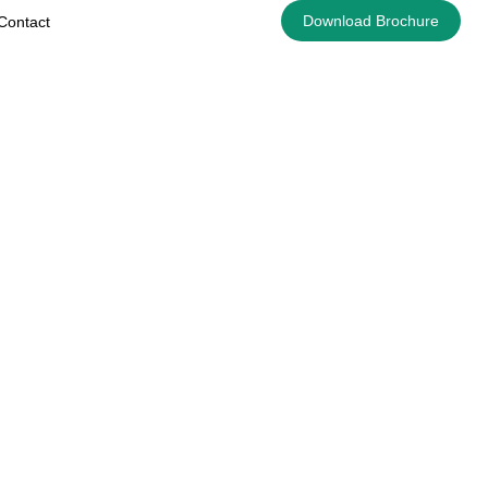
Download Brochure
Contact