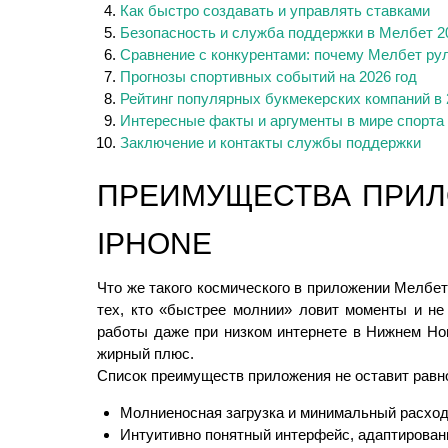
Как быстро создавать и управлять ставками
Безопасность и служба поддержки в Мелбет 2
Сравнение с конкурентами: почему Мелбет ру
Прогнозы спортивных событий на 2026 год
Рейтинг популярных букмекерских компаний в 
Интересные факты и аргументы в мире спорта
Заключение и контакты службы поддержки
ПРЕИМУЩЕСТВА ПРИЛ
IPHONE
Что же такого космического в приложении Мелбет
тех, кто «быстрее молнии» ловит моменты и не 
работы даже при низком интернете в Нижнем Но
жирный плюс.
Список преимуществ приложения не оставит рав
Молниеносная загрузка и минимальный расход
Интуитивно понятный интерфейс, адаптирован