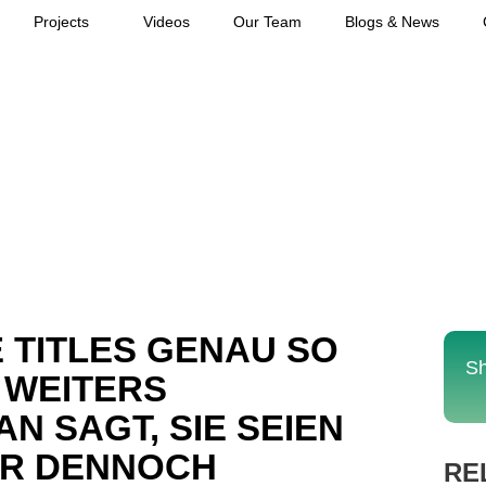
Projects
Videos
Our Team
Blogs & News
 TITLES GENAU SO
Sh
 WEITERS
N SAGT, SIE SEIEN
ER DENNOCH
RE