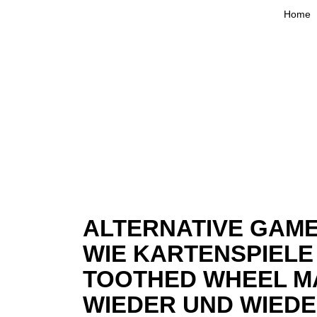
Home
ALTERNATIVE GAME
WIE KARTENSPIELE
TOOTHED WHEEL MA
WIEDER UND WIED