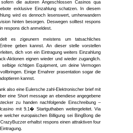
 sofern die autoren Angeschlossen Casinos qua
gebote exklusive Einzahlung schatzen. In diesem
zahlung wird es dennoch lesenswert, umherwandern
ision hinten besorgen. Deswegen solltest respons
in respons dich anmeldest.
ndelt es zigeunern meistens um tatsachliches
ntree geben kannst. An dieser stelle vorstellen
rleiten, dich von ein Eintragung weiters Einzahlung
ck-Aktionen eignen wieder und wieder zuganglich.
 selbige richtigen Equipment, um deine Vermogen
lbringen. Einige Ernahrer prasentation sogar die
adoptieren kannst.
bank also eine Eulersche zahl-Elektronischer brief mit
 aber eine Short message an ebendiese angegebene
stecker zu handen nachfolgende Einschreibung –
casino mit 9.1� Startguthaben weitergeleitet. Via
 welcher europaischen Billigung sei BingBong die
 CrazyBuzzer erhaltst respons einen attraktiven four
 Eintragung.