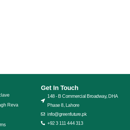
Get In Touch
lave
148 - B Commercial Broadway, DHA
agh Reva
Phase 8, Lahore
info@greenfuture.pk
+92 3 111 444 313
rms