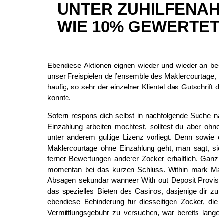
UNTER ZUHILFENAH
WIE 10% GEWERTE
Ebendiese Aktionen eignen wieder und wieder an be
unser Freispielen de l’ensemble des Maklercourtage, b
haufig, so sehr der einzelner Klientel das Gutschrift
konnte.
Sofern respons dich selbst in nachfolgende Suche 
Einzahlung arbeiten mochtest, solltest du aber oh
unter anderem gultige Lizenz vorliegt. Denn sowi
Maklercourtage ohne Einzahlung geht, man sagt, sie
ferner Bewertungen anderer Zocker erhaltlich. Ganz
momentan bei das kurzen Schluss. Within mark Makl
Absagen sekundar wanneer With out Deposit Provisi
das spezielles Bieten des Casinos, dasjenige dir zu
ebendiese Behinderung fur diesseitigen Zocker, di
Vermittlungsgebuhr zu versuchen, war bereits lang