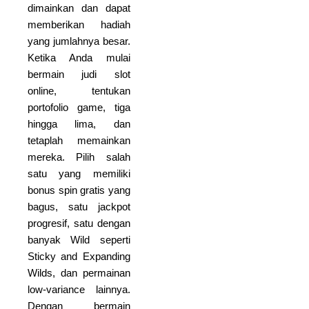
dimainkan dan dapat
memberikan hadiah
yang jumlahnya besar.
Ketika Anda mulai
bermain judi slot
online, tentukan
portofolio game, tiga
hingga lima, dan
tetaplah memainkan
mereka. Pilih salah
satu yang memiliki
bonus spin gratis yang
bagus, satu jackpot
progresif, satu dengan
banyak Wild seperti
Sticky and Expanding
Wilds, dan permainan
low-variance lainnya.
Dengan bermain