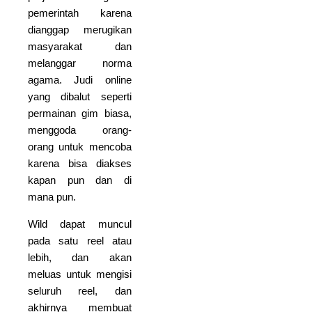
pemerintah karena
dianggap merugikan
masyarakat dan
melanggar norma
agama. Judi online
yang dibalut seperti
permainan gim biasa,
menggoda orang-
orang untuk mencoba
karena bisa diakses
kapan pun dan di
mana pun.
Wild dapat muncul
pada satu reel atau
lebih, dan akan
meluas untuk mengisi
seluruh reel, dan
akhirnya membuat