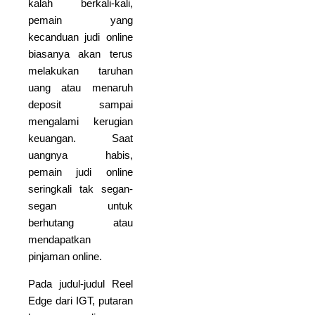
kalah berkali-kali,
pemain yang
kecanduan judi online
biasanya akan terus
melakukan taruhan
uang atau menaruh
deposit sampai
mengalami kerugian
keuangan. Saat
uangnya habis,
pemain judi online
seringkali tak segan-
segan untuk
berhutang atau
mendapatkan
pinjaman online.
Pada judul-judul Reel
Edge dari IGT, putaran