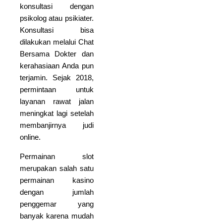
konsultasi dengan
psikolog atau psikiater.
Konsultasi bisa
dilakukan melalui Chat
Bersama Dokter dan
kerahasiaan Anda pun
terjamin. Sejak 2018,
permintaan untuk
layanan rawat jalan
meningkat lagi setelah
membanjirnya judi
online.
Permainan slot
merupakan salah satu
permainan kasino
dengan jumlah
penggemar yang
banyak karena mudah