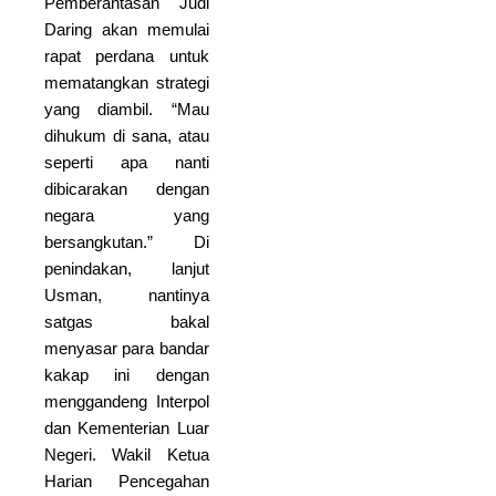
Pemberantasan Judi
Daring akan memulai
rapat perdana untuk
mematangkan strategi
yang diambil. “Mau
dihukum di sana, atau
seperti apa nanti
dibicarakan dengan
negara yang
bersangkutan.” Di
penindakan, lanjut
Usman, nantinya
satgas bakal
menyasar para bandar
kakap ini dengan
menggandeng Interpol
dan Kementerian Luar
Negeri. Wakil Ketua
Harian Pencegahan