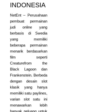
INDONESIA
NetEnt – Perusahaan
pembuat permainan
judi online yang
berbasis di Swedia
yang memiliki
beberapa permainan
menarik berdasarkan
film seperti
Creaturefrom the
Black Lagoon dan
Frankenstein. Berbeda
dengan desain slot
klasik yang hanya
memiliki satu paylines,
varian slot satu ini
menawarkan lebih
banyak peluang untuk