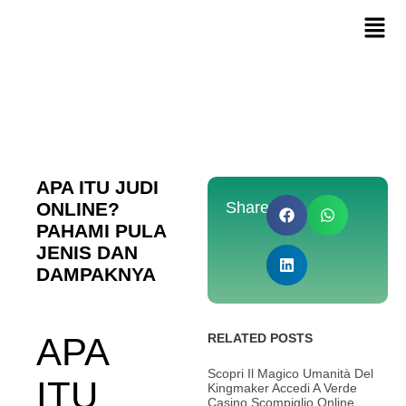
APA ITU JUDI
ONLINE?
Share:
PAHAMI PULA
JENIS DAN
DAMPAKNYA
APA
RELATED POSTS
Scopri Il Magico Umanità Del
ITU
Kingmaker Accedi A Verde
Casino Scompiglio Online