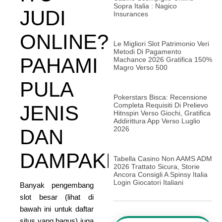
Sopra Italia : Nagico
JUDI
Insurances
ONLINE?
Le Migliori Slot Patrimonio Veri
Metodi Di Pagamento
PAHAMI
Machance 2026 Gratifica 150%
Magro Verso 500
PULA
Pokerstars Bisca: Recensione
Completa Requisiti Di Prelievo
JENIS
Hitnspin Verso Giochi, Gratifica
Addirittura App Verso Luglio
2026
DAN
DAMPAKNYA
Tabella Casino Non AAMS ADM
2026 Trattato Sicura, Storie
Ancora Consigli A Spinsy Italia
Login Giocatori Italiani
Banyak pengembang
slot besar (lihat di
bawah ini untuk daftar
situs yang bagus) juga