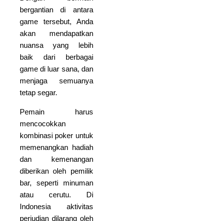
bergantian di antara
game tersebut, Anda
akan mendapatkan
nuansa yang lebih
baik dari berbagai
game di luar sana, dan
menjaga semuanya
tetap segar.
Pemain harus
mencocokkan
kombinasi poker untuk
memenangkan hadiah
dan kemenangan
diberikan oleh pemilik
bar, seperti minuman
atau cerutu. Di
Indonesia aktivitas
perjudian dilarang oleh