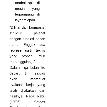
tombol spin di
mesin yang
terpampang di
layar telepon.
“Dilihat dari komposisi
struktur, pejabat
dengan tupoksi harian
sama. Enggak ada
representasi tim teknis
yang proper untuk
menanggulangi.”
Dalam tiga bulan ke
depan, tim satgas
akan membuat
evaluasi kerja yang
telah dilakukan dan
hasilnya. Pada Rabu
(19/06) Satgas