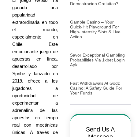
El juego Aviator ha
Demostracion Gratuitas?
ganado una
popularidad
extraordinaria en todo
Gamble Casino – Your
Quick‑Hit Playground For
el mundo,
High‑Intensity Slots & Live
especialmente en
Action
Chile. Este
emocionante juego de
Savor Exceptional Gambling
apuestas en línea,
Probabilities Via 1xbet Login
Apk
desarrollado por
Spribe y lanzado en
2019, ofrece a los
Fast Withdrawals At Godz
jugadores la
Casino: A Safety Guide For
Your Funds
oportunidad de
experimentar la
adrenalina de las
apuestas en tiempo
real con mecánicas
Send Us A
únicas. A través de
Message