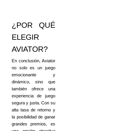
¿POR QUÉ
ELEGIR
AVIATOR?
En conclusión, Aviator
no solo es un juego
emocionante y
dinámico, sino que
también ofrece una
experiencia de juego
segura y justa. Con su
alta tasa de retorno y
la posibilidad de ganar
grandes premios, es
una opción atractiva