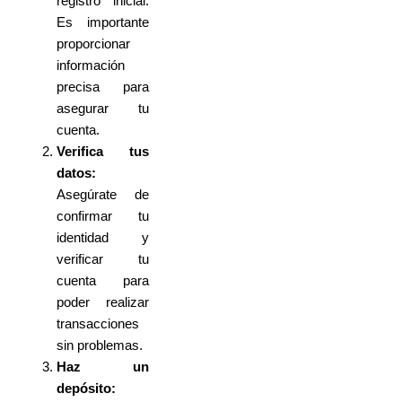
registro inicial.
Es importante
proporcionar
información
precisa para
asegurar tu
cuenta.
Verifica tus
datos:
Asegúrate de
confirmar tu
identidad y
verificar tu
cuenta para
poder realizar
transacciones
sin problemas.
Haz un
depósito: