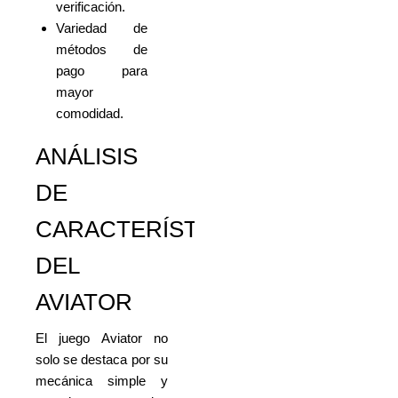
verificación.
Variedad de
métodos de
pago para
mayor
comodidad.
ANÁLISIS
DE
CARACTERÍSTICAS
DEL
AVIATOR
El juego Aviator no
solo se destaca por su
mecánica simple y