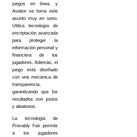
juegos en línea, y
Aviator se toma este
asunto muy en serio.
Utiliza tecnología de
encriptación avanzada
para proteger la
información personal y
financiera de los
jugadores. Además, el
juego está diseñado
con una mecánica de
transparencia,
garantizando que los
resultados son justos
y aleatorios.
La tecnología de
Provably Fair permite
a los jugadores