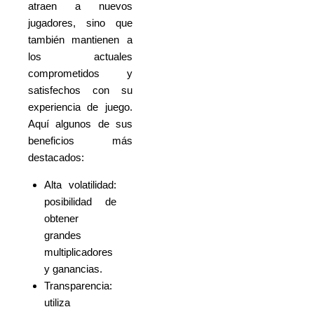
atraen a nuevos
jugadores, sino que
también mantienen a
los actuales
comprometidos y
satisfechos con su
experiencia de juego.
Aquí algunos de sus
beneficios más
destacados:
Alta volatilidad:
posibilidad de
obtener
grandes
multiplicadores
y ganancias.
Transparencia:
utiliza