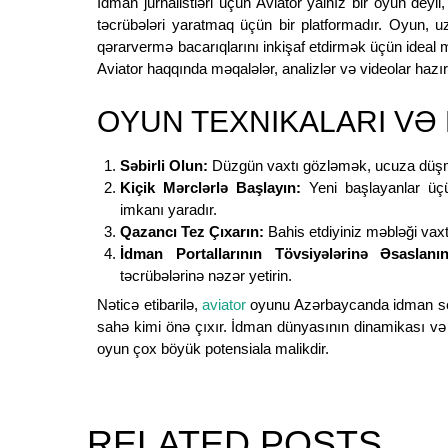
İdman jurnalistləri üçün Aviator yalnız bir oyun deyil
təcrübələri yaratmaq üçün bir platformadır. Oyun, uzu
qərarvermə bacarıqlarını inkişaf etdirmək üçün ideal
Aviator haqqında məqalələr, analizlər və videolar hazırl
OYUN TEXNIKALARI V
Səbirli Olun:
Düzgün vaxtı gözləmək, ucuza düşmə
Kiçik Mərclərlə Başlayın:
Yeni başlayanlar üçü
imkanı yaradır.
Qazancı Tez Çıxarın:
Bahis etdiyiniz məbləği vaxtı
İdman Portallarının Tövsiyələrinə Əsaslanın
təcrübələrinə nəzər yetirin.
Nəticə etibarilə,
aviator
oyunu Azərbaycanda idman sev
sahə kimi önə çıxır. İdman dünyasının dinamikası və
oyun çox böyük potensiala malikdir.
RELATED POSTS