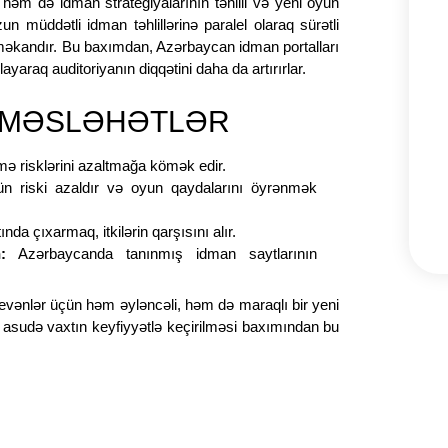
, həm də idman strategiyalarının təhlili və yeni oyun
n müddətli idman təhlillərinə paralel olaraq sürətli
 məkandır. Bu baxımdan, Azərbaycan idman portalları
ayaraq auditoriyanın diqqətini daha da artırırlar.
Ə MƏSLƏHƏTLƏR
 risklərini azaltmağa kömək edir.
n riski azaldır və oyun qaydalarını öyrənmək
nda çıxarmaq, itkilərin qarşısını alır.
:
Azərbaycanda tanınmış idman saytlarının
ənlər üçün həm əyləncəli, həm də maraqlı bir yeni
 asudə vaxtın keyfiyyətlə keçirilməsi baxımından bu