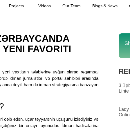
Projects
Videos
Our Team
Blogs & News
AZƏRBAYCANDA
Sh
YENI FAVORITI
RE
yeni vaxtların tələblərinə uyğun olaraq rəqəmsal
ərdə idman jurnalistləri və portal sahibləri arasında
ləncə deyil, həm də idman strategiyasına bənzəyən
3 Bęb
Linie
?
Lady 
Onli
ləri cəlb edən, uçar təyyarənin uçuşunu izlədiyiniz və
ışdığınız bir onlayn oyunudur. İdman hadisələrinə