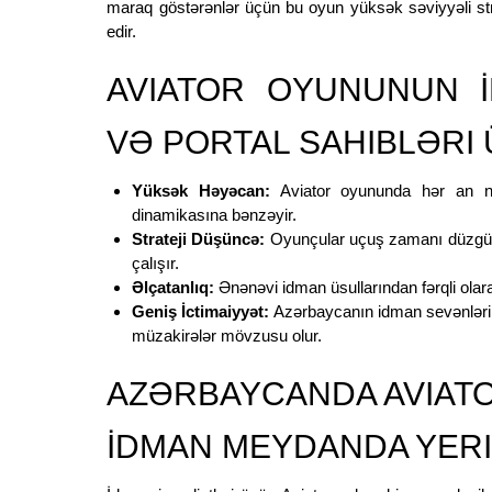
maraq göstərənlər üçün bu oyun yüksək səviyyəli str
edir.
AVIATOR OYUNUNUN İ
VƏ PORTAL SAHIBLƏRI
Yüksək Həyəcan:
Aviator oyununda hər an nət
dinamikasına bənzəyir.
Strateji Düşüncə:
Oyunçular uçuş zamanı düzgü
çalışır.
Əlçatanlıq:
Ənənəvi idman üsullarından fərqli olara
Geniş İctimaiyyət:
Azərbaycanın idman sevənləri a
müzakirələr mövzusu olur.
AZƏRBAYCANDA AVIAT
İDMAN MEYDANDA YER