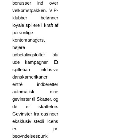
bonusser ind over
velkomstpakken. VIP-
klubber belønner
loyale spillere i kraft af
personlige
kontomanagers,
højere
udbetalingslofter plu
ude kampagner. Et
spilleban inklusive
danskamerikaner
entré indberetter
automatisk dine
gevinster til Skatter, og
de er skattefrie.
Gevinster fra casinoer
eksklusiv stedli licens
er pr.
begyndelsespunk