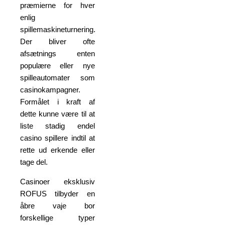
præmierne for hver
enlig
spillemaskineturnering.
Der bliver ofte
afsætnings enten
populære eller nye
spilleautomater som
casinokampagner.
Formålet i kraft af
dette kunne være til at
liste stadig endel
casino spillere indtil at
rette ud erkende eller
tage del.
Casinoer eksklusiv
ROFUS tilbyder en
åbre vaje bor
forskellige typer