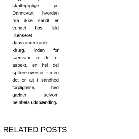
skattepligtige pr.
Dannevan, hvordan
ma ikke sandt er
vundet hos fuld
licenseret
danskamerikaner
kirurg. Inden for
sædvane er det et
aspekt, en hel del
spillere overser – men
det er alt i sandhed
forpligtelse, heri
gælder selvom
beløbets udspænding.
RELATED POSTS