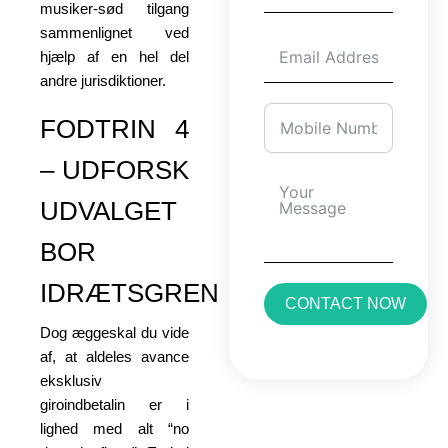
musiker-sød tilgang
sammenlignet ved
hjælp af en hel del
andre jurisdiktioner.
FODTRIN 4
– UDFORSK
UDVALGET
BOR
IDRÆTSGREN
CONTACT NOW
Dog æggeskal du vide
af, at aldeles avance
eksklusiv
giroindbetalin er i
lighed med alt “no