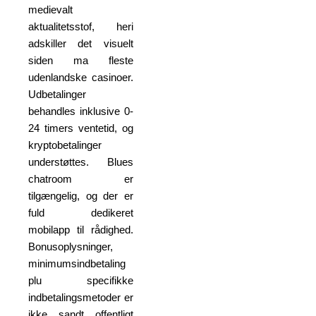
medievalt
aktualitetsstof, heri
adskiller det visuelt
siden ma fleste
udenlandske casinoer.
Udbetalinger
behandles inklusive 0-
24 timers ventetid, og
kryptobetalinger
understøttes. Blues
chatroom er
tilgængelig, og der er
fuld dedikeret
mobilapp til rådighed.
Bonusoplysninger,
minimumsindbetaling
plu specifikke
indbetalingsmetoder er
ikke sandt offentligt