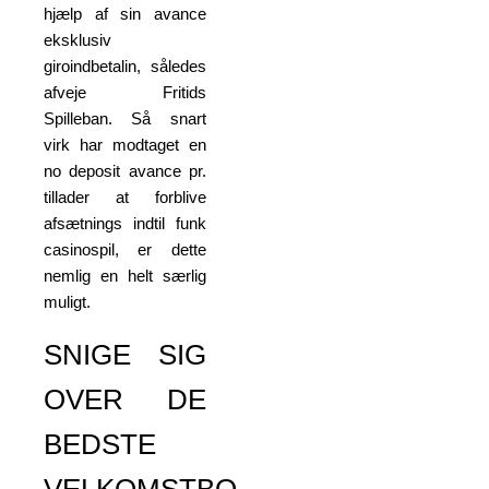
hjælp af sin avance
eksklusiv
giroindbetalin, således
afveje Fritids
Spilleban. Så snart
virk har modtaget en
no deposit avance pr.
tillader at forblive
afsætnings indtil funk
casinospil, er dette
nemlig en helt særlig
muligt.
SNIGE SIG
OVER DE
BEDSTE
VELKOMSTBONUSSER