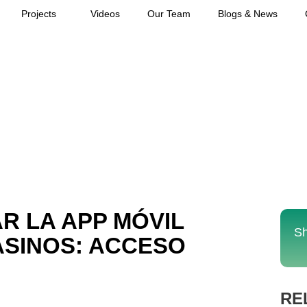
Projects
Videos
Our Team
Blogs & News
R LA APP MÓVIL
Sh
ASINOS: ACCESO
RE