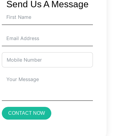
Send Us A Message
CONTACT NOW