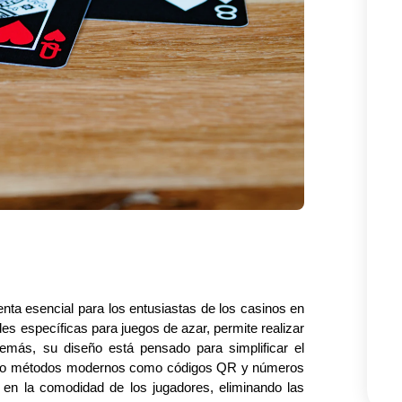
nta esencial para los entusiastas de los casinos en
ades específicas para juegos de azar, permite realizar
emás, su diseño está pensado para simplificar el
izando métodos modernos como códigos QR y números
o en la comodidad de los jugadores, eliminando las