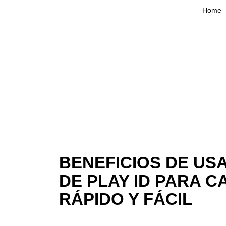
Home
BENEFICIOS DE USA
DE PLAY ID PARA C
RÁPIDO Y FÁCIL