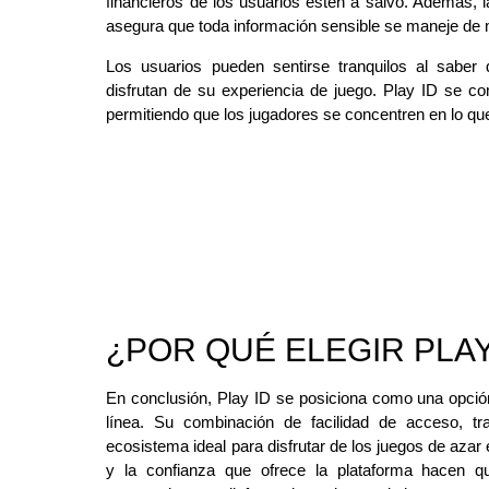
financieros de los usuarios estén a salvo. Además, 
asegura que toda información sensible se maneje de 
Los usuarios pueden sentirse tranquilos al saber
disfrutan de su experiencia de juego. Play ID se c
permitiendo que los jugadores se concentren en lo que
¿POR QUÉ ELEGIR PLAY
En conclusión, Play ID se posiciona como una opció
línea. Su combinación de facilidad de acceso, tr
ecosistema ideal para disfrutar de los juegos de aza
y la confianza que ofrece la plataforma hacen q