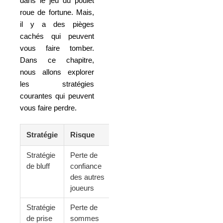
dans le jeu du poulet
roue de fortune. Mais,
il y a des pièges
cachés qui peuvent
vous faire tomber.
Dans ce chapitre,
nous allons explorer
les stratégies
courantes qui peuvent
vous faire perdre.
Stratégie
Risque
Stratégie
Perte de
de bluff
confiance
des autres
joueurs
Stratégie
Perte de
de prise
sommes