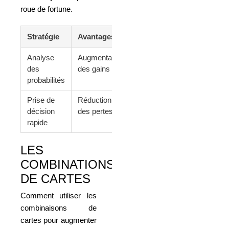
roue de fortune.
Stratégie
Avantages
Analyse
Augmentation
des
des gains
probabilités
Prise de
Réduction
décision
des pertes
rapide
LES
COMBINATIONS
DE CARTES
Comment utiliser les
combinaisons de
cartes pour augmenter