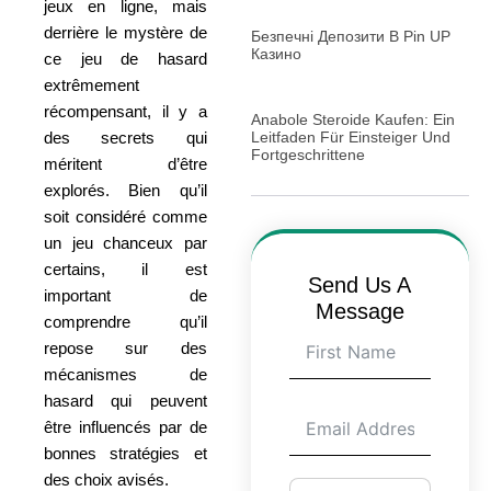
jeux en ligne, mais
derrière le mystère de
Безпечні Депозити В Pin UP
Казино
ce jeu de hasard
extrêmement
récompensant, il y a
Anabole Steroide Kaufen: Ein
des secrets qui
Leitfaden Für Einsteiger Und
Fortgeschrittene
méritent d’être
explorés. Bien qu’il
soit considéré comme
un jeu chanceux par
certains, il est
Send Us A
important de
Message
comprendre qu’il
repose sur des
mécanismes de
hasard qui peuvent
être influencés par de
bonnes stratégies et
des choix avisés.