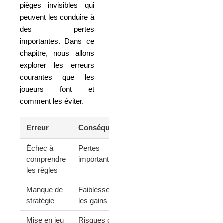
pièges invisibles qui
peuvent les conduire à
des pertes
importantes. Dans ce
chapitre, nous allons
explorer les erreurs
courantes que les
joueurs font et
comment les éviter.
Erreur
Conséquences
Échec à
Pertes
comprendre
importantes
les règles
Manque de
Faiblesse dans
stratégie
les gains
Mise en jeu
Risques de