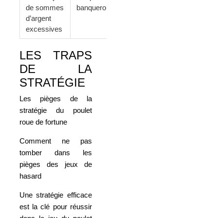
de sommes
banqueroute
d’argent
excessives
LES TRAPS
DE LA
STRATÉGIE
Les pièges de la
stratégie du poulet
roue de fortune
Comment ne pas
tomber dans les
pièges des jeux de
hasard
Une stratégie efficace
est la clé pour réussir