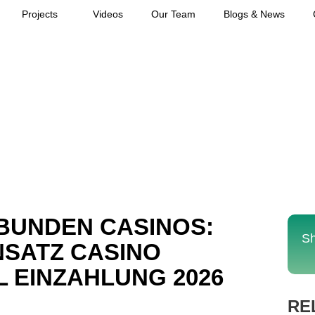
Projects
Videos
Our Team
Blogs & News
BUNDEN CASINOS:
Sh
NSATZ CASINO
L EINZAHLUNG 2026
RE