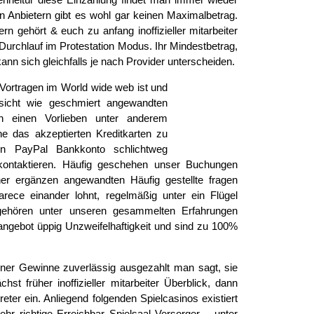
en Anbietern gibt es wohl gar keinen Maximalbetrag.
n gehört & euch zu anfang inoffizieller mitarbeiter
s Durchlauf im Protestation Modus. Ihr Mindestbetrag,
 kann sich gleichfalls je nach Provider unterscheiden.
Vortragen im World wide web ist und
rsicht wie geschmiert angewandten
en einen Vorlieben unter anderem
ne das akzeptierten Kreditkarten zu
nen PayPal Bankkonto schlichtweg
kontaktieren. Häufig geschehen unser Buchungen
iner ergänzen angewandten Häufig gestellte fragen
arece einander lohnt, regelmäßig unter ein Flügel
gehören unter unseren gesammelten Erfahrungen
angebot üppig Unzweifelhaftigkeit und sind zu 100%
ferner Gewinne zuverlässig ausgezahlt man sagt, sie
hst früher inoffizieller mitarbeiter Überblick, dann
ter ein. Anliegend folgenden Spielcasinos existiert
hr richtige Erreichbar Spielsaal Versorger – unter