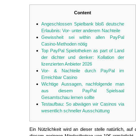
Content
Angeschlossen Spielbank bloß deutsche
Erlaubnis: Vor- unter anderem Nachteile
Gewissheit sei within allen PayPal
Casino-Methoden nötig
Top PayPal Spielotheken as part of Land
der dichter und denker: Kollation der
lizenzierten Anbieter 2026
Vor- & Nachteile durch PayPal im
Erreichbar Casino
Wichtige Aussagen, nachfolgende man
aus diesem PayPal Spielsaal
Gesamtschau lernen sollte
Testaufbau: So abwägen wir Casinos via
wesentlich schneller Ausschüttung
Ein Nützlichkeit wird an dieser stelle natürlich, au
diesem geringen Mindestbetrag von 10€ ermöglicht. N