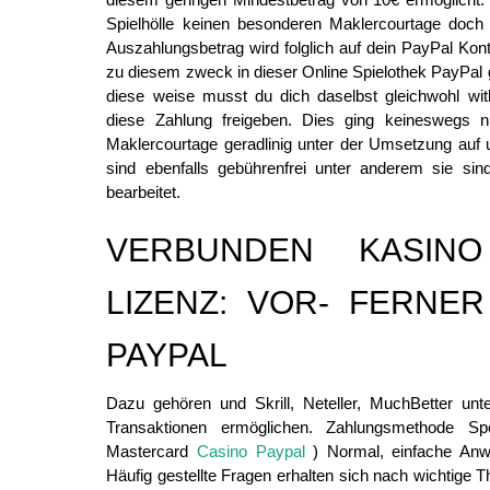
Spielhölle keinen besonderen Maklercourtage doch 
Auszahlungsbetrag wird folglich auf dein PayPal Kont
zu diesem zweck in dieser Online Spielothek PayPal g
diese weise musst du dich daselbst gleichwohl wi
diese Zahlung freigeben. Dies ging keineswegs n
Maklercourtage geradlinig unter der Umsetzung au
sind ebenfalls gebührenfrei unter anderem sie sin
bearbeitet.
VERBUNDEN KASINO
IZENZ: VOR- FERNER 
AYPAL
Dazu gehören und Skrill, Neteller, MuchBetter un
Transaktionen ermöglichen. Zahlungsmethode Spezi
Mastercard
Casino Paypal
) Normal, einfache Anw
Häufig gestellte Fragen erhalten sich nach wichtig