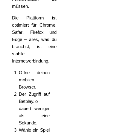
müssen.
Die Plattform ist
optimiert für Chrome,
Safari, Firefox und
Edge – alles, was du
brauchst, ist eine
stabile
Internetverbindung.
Öffne deinen
mobilen
Browser.
Der Zugriff auf
Betplay.io
dauert weniger
als eine
Sekunde.
Wähle ein Spiel