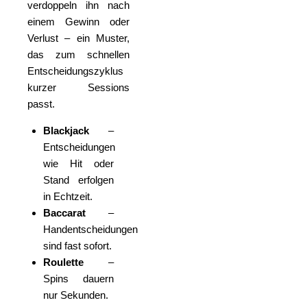
verdoppeln ihn nach
einem Gewinn oder
Verlust – ein Muster,
das zum schnellen
Entscheidungszyklus
kurzer Sessions
passt.
Blackjack
–
Entscheidungen
wie Hit oder
Stand erfolgen
in Echtzeit.
Baccarat
–
Handentscheidungen
sind fast sofort.
Roulette
–
Spins dauern
nur Sekunden.