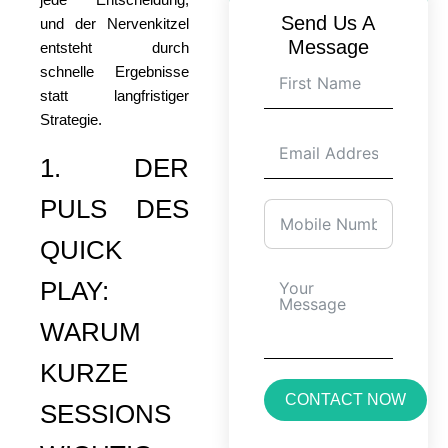
Send Us A
und der Nervenkitzel
Message
entsteht durch
schnelle Ergebnisse
statt langfristiger
Strategie.
1. DER
PULS DES
QUICK
PLAY:
WARUM
KURZE
CONTACT NOW
SESSIONS