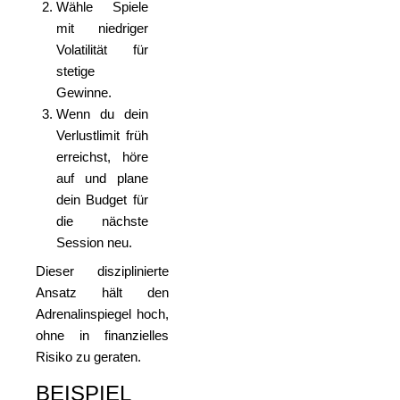
Wähle Spiele
mit niedriger
Volatilität für
stetige
Gewinne.
Wenn du dein
Verlustlimit früh
erreichst, höre
auf und plane
dein Budget für
die nächste
Session neu.
Dieser disziplinierte
Ansatz hält den
Adrenalinspiegel hoch,
ohne in finanzielles
Risiko zu geraten.
BEISPIEL