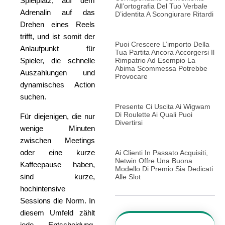
Spielplatz, auf dem
All’ortografia Del Tuo Verbale
Adrenalin auf das
D’identita A Scongiurare Ritardi
Drehen eines Reels
trifft, und ist somit der
Puoi Crescere L’importo Della
Anlaufpunkt für
Tua Partita Ancora Accorgersi Il
Spieler, die schnelle
Rimpatrio Ad Esempio La
Abima Scommessa Potrebbe
Auszahlungen und
Provocare
dynamisches Action
suchen.
Presente Ci Uscita Ai Wigwam
Di Roulette Ai Quali Puoi
Für diejenigen, die nur
Divertirsi
wenige Minuten
zwischen Meetings
oder eine kurze
Ai Clienti In Passato Acquisiti,
Netwin Offre Una Buona
Kaffeepause haben,
Modello Di Premio Sia Dedicati
sind kurze,
Alle Slot
hochintensive
Sessions die Norm. In
diesem Umfeld zählt
jede Entscheidung,