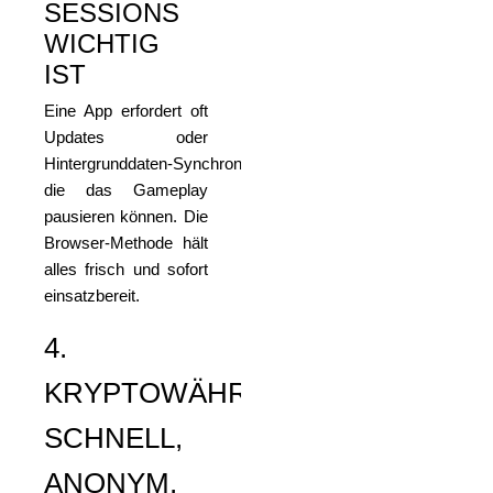
SESSIONS
WICHTIG
IST
Eine App erfordert oft
Updates oder
Hintergrunddaten‑Synchronisationen,
die das Gameplay
pausieren können. Die
Browser‑Methode hält
alles frisch und sofort
einsatzbereit.
4.
KRYPTOWÄHRUNG:
SCHNELL,
ANONYM,