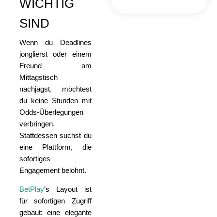
WICHTIG
SIND
Wenn du Deadlines
jonglierst oder einem
Freund am
Mittagstisch
nachjagst, möchtest
du keine Stunden mit
Odds-Überlegungen
verbringen.
Stattdessen suchst du
eine Plattform, die
sofortiges
Engagement belohnt.
BetPlay
’s Layout ist
für sofortigen Zugriff
gebaut: eine elegante