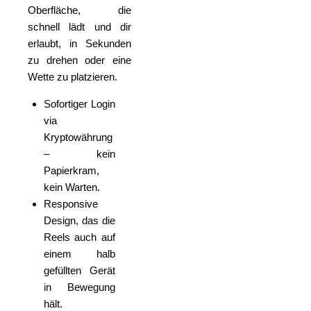
Oberfläche, die
schnell lädt und dir
erlaubt, in Sekunden
zu drehen oder eine
Wette zu platzieren.
Sofortiger Login
via
Kryptowährung
– kein
Papierkram,
kein Warten.
Responsive
Design, das die
Reels auch auf
einem halb
gefüllten Gerät
in Bewegung
hält.