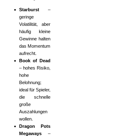
Starburst
–
geringe
Volatilität, aber
häufig kleine
Gewinne halten
das Momentum
aufrecht.
Book of Dead
– hohes Risiko,
hohe
Belohnung;
ideal für Spieler,
die schnelle
große
Auszahlungen
wollen.
Dragon Pots
Megaways
–