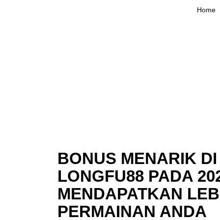
Home
BONUS MENARIK DI
LONGFU88 PADA 20
MENDAPATKAN LEB
PERMAINAN ANDA