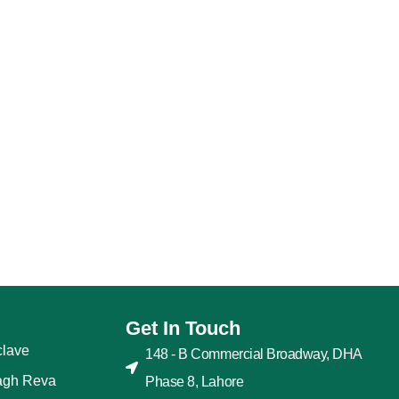
Get In Touch
lave
148 - B Commercial Broadway, DHA
agh Reva
Phase 8, Lahore