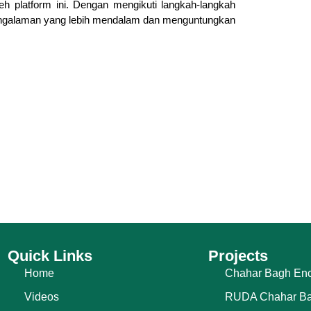
eh platform ini. Dengan mengikuti langkah-langkah
pengalaman yang lebih mendalam dan menguntungkan
Quick Links
Projects
Home
Chahar Bagh Enc
Videos
RUDA Chahar B