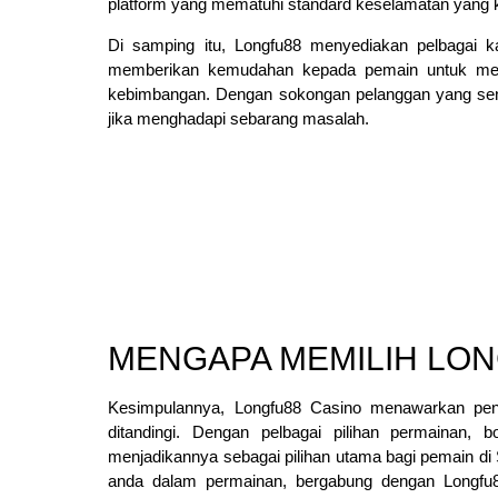
platform yang mematuhi standard keselamatan yang k
Di samping itu, Longfu88 menyediakan pelbagai 
memberikan kemudahan kepada pemain untuk mela
kebimbangan. Dengan sokongan pelanggan yang sent
jika menghadapi sebarang masalah.
MENGAPA MEMILIH LO
Kesimpulannya, Longfu88 Casino menawarkan peng
ditandingi. Dengan pelbagai pilihan permainan,
menjadikannya sebagai pilihan utama bagi pemain di
anda dalam permainan, bergabung dengan Longfu8