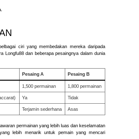
.
NAN
pelbagai ciri yang membedakan mereka daripada
ara Longfu88 dan beberapa pesaingnya dalam dunia
Pesaing A
Pesaing B
1,500 permainan
1,800 permainan
accarat)
Ya
Tidak
Terjamin sederhana
Asas
tawaran permainan yang lebih luas dan keselamatan
n yang lebih menarik untuk pemain yang mencari