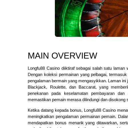
MAIN OVERVIEW
Longfu88 Casino diiktiraf sebagai salah satu laman 
Dengan koleksi permainan yang pelbagai, termasuk
pengalaman bermain yang mengasyikkan. Laman ini j
Blackjack, Roulette, dan Baccarat, yang memberi
penekanan pada keselamatan pembayaran dan s
memastikan pemain merasa dilindungi dan disokong
Ketika datang kepada bonus, Longfu88 Casino menawa
meningkatkan pengalaman permainan pemain. Dalam
mendapatkan bonus menarik yang ditawarkan, ser