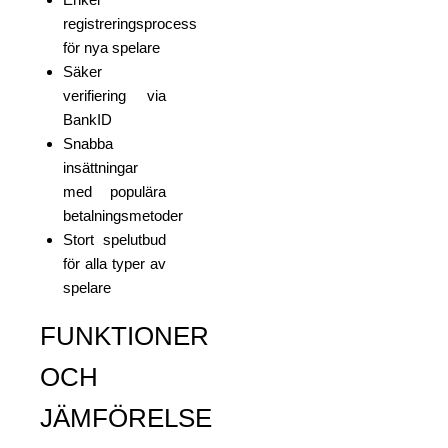
registreringsprocess
för nya spelare
Säker
verifiering via
BankID
Snabba
insättningar
med populära
betalningsmetoder
Stort spelutbud
för alla typer av
spelare
FUNKTIONER
OCH
JÄMFÖRELSE