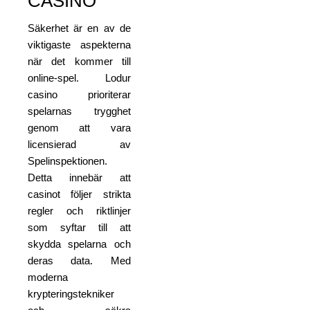
CASINO
Säkerhet är en av de
viktigaste aspekterna
när det kommer till
online-spel. Lodur
casino prioriterar
spelarnas trygghet
genom att vara
licensierad av
Spelinspektionen.
Detta innebär att
casinot följer strikta
regler och riktlinjer
som syftar till att
skydda spelarna och
deras data. Med
moderna
krypteringstekniker