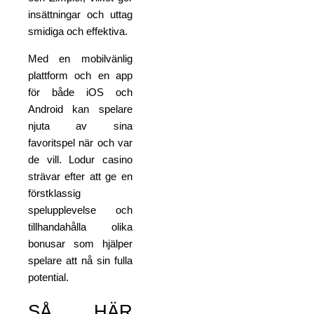
insättningar och uttag
smidiga och effektiva.
Med en mobilvänlig
plattform och en app
för både iOS och
Android kan spelare
njuta av sina
favoritspel när och var
de vill. Lodur casino
strävar efter att ge en
förstklassig
spelupplevelse och
tillhandahålla olika
bonusar som hjälper
spelare att nå sin fulla
potential.
SÅ HÄR