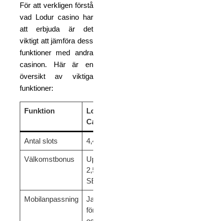
För att verkligen förstå
vad Lodur casino har
att erbjuda är det
viktigt att jämföra dess
funktioner med andra
casinon. Här är en
översikt av viktiga
funktioner:
Funktion
Lodur
Competitor
Competitor
Casino
A
B
Antal slots
4,400+
3,000+
2,500+
Välkomstbonus
Upp till
Upp till
Upp till
2,500
1,500 SEK
2,000 SEK
SEK
Mobilanpassning
Ja, app
Endast
Ja, men
för iOS
mobilvänlig
ingen app
och
webbplats