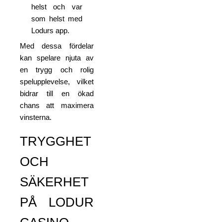
helst och var
som helst med
Lodurs app.
Med dessa fördelar
kan spelare njuta av
en trygg och rolig
spelupplevelse, vilket
bidrar till en ökad
chans att maximera
vinsterna.
TRYGGHET
OCH
SÄKERHET
PÅ LODUR