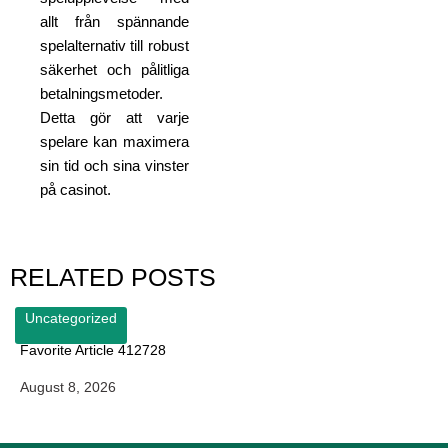
allt från spännande
spelalternativ till robust
säkerhet och pålitliga
betalningsmetoder.
Detta gör att varje
spelare kan maximera
sin tid och sina vinster
på casinot.
RELATED POSTS
Uncategorized
Favorite Article 412728
August 8, 2026