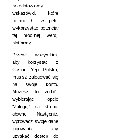
przedstawiamy
wskazówki, które
pomóc Ci w pełni
wykorzystać potencjał
tej mobilnej wersji
platformy.
Przede wszystkim,
aby korzystać z
Casino Yep Polska,
musisz zalogować się
na swoje konto.
Możesz to zrobić,
wybierając opcję
“Zaloguj” na stronie
głównej. Następnie,
wprowadź swoje dane
logowania, aby
uzyskać dostęp do