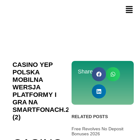
CASINO YEP
POLSKA
Share:
MOBILNA
WERSJA
PLATFORMY I
GRA NA
SMARTFONACH.2062
(2)
RELATED POSTS
Free Revolves No Deposit
Bonuses 2026