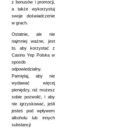
z bonusów i promocji,
a także wykorzystuj
swoje doświadczenie
w grach.
Ostatnie, ale nie
najmniej ważne, jest
to, aby korzystać z
Casino Yep Polska w
sposób
odpowiedzialny.
Pamiętaj, aby nie
wydawać więcej
pieniędzy, niż możesz
sobie pozwolić, i aby
nie igrzyskować, jeśli
jesteś pod wpływem
alkoholu lub innych
substancji