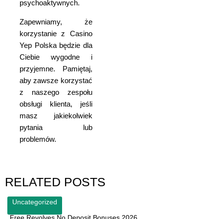
psychoaktywnych.
Zapewniamy, że
korzystanie z Casino
Yep Polska będzie dla
Ciebie wygodne i
przyjemne. Pamiętaj,
aby zawsze korzystać
z naszego zespołu
obsługi klienta, jeśli
masz jakiekolwiek
pytania lub
problemów.
RELATED POSTS
Uncategorized
Free Revolves No Deposit Bonuses 2026