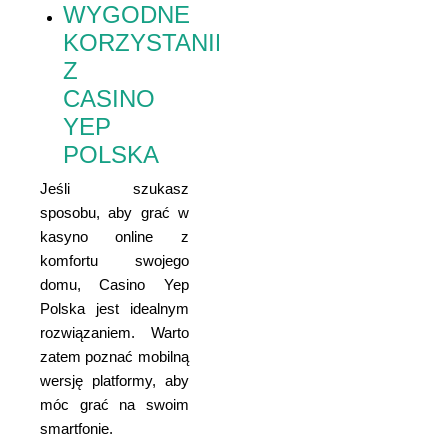
WYGODNE
KORZYSTANIE
Z
CASINO
YEP
POLSKA
Jeśli szukasz
sposobu, aby grać w
kasyno online z
komfortu swojego
domu, Casino Yep
Polska jest idealnym
rozwiązaniem. Warto
zatem poznać mobilną
wersję platformy, aby
móc grać na swoim
smartfonie.