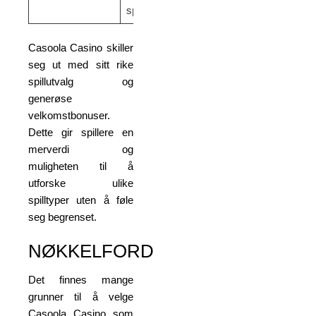
spinn
Casoola Casino skiller
seg ut med sitt rike
spillutvalg og
generøse
velkomstbonuser.
Dette gir spillere en
merverdi og
muligheten til å
utforske ulike
spilltyper uten å føle
seg begrenset.
NØKKELFORDELER
Det finnes mange
grunner til å velge
Casoola Casino som