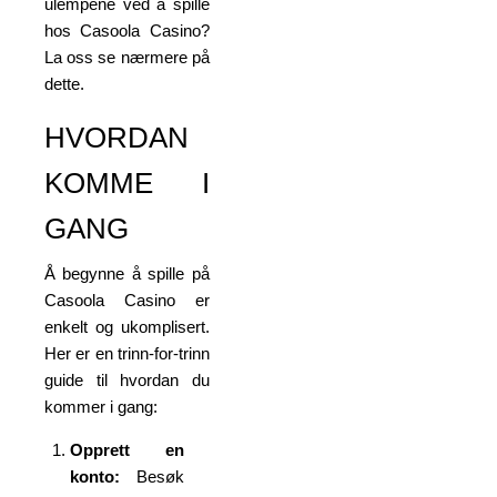
ulempene ved å spille
hos Casoola Casino?
La oss se nærmere på
dette.
HVORDAN
KOMME I
GANG
Å begynne å spille på
Casoola Casino er
enkelt og ukomplisert.
Her er en trinn-for-trinn
guide til hvordan du
kommer i gang:
Opprett en
konto:
Besøk