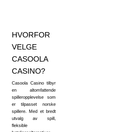
HVORFOR
VELGE
CASOOLA
CASINO?
Casoola Casino tilbyr
en altomfattende
spilleropplevelse som
er tilpasset norske
spillere. Med et bredt
utvalg av spill,
fleksible