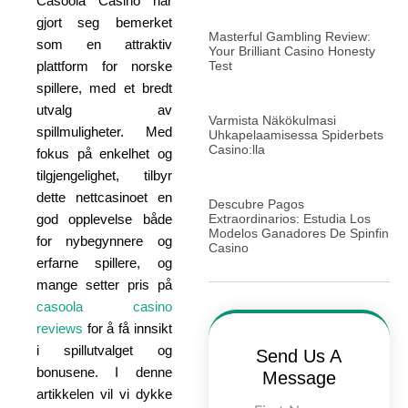
Casoola Casino har
gjort seg bemerket
Masterful Gambling Review:
som en attraktiv
Your Brilliant Casino Honesty
plattform for norske
Test
spillere, med et bredt
utvalg av
Varmista Näkökulmasi
spillmuligheter. Med
Uhkapelaamisessa Spiderbets
Casino:lla
fokus på enkelhet og
tilgjengelighet, tilbyr
dette nettcasinoet en
Descubre Pagos
god opplevelse både
Extraordinarios: Estudia Los
Modelos Ganadores De Spinfin
for nybegynnere og
Casino
erfarne spillere, og
mange setter pris på
casoola casino
reviews
for å få innsikt
i spillutvalget og
Send Us A
bonusene. I denne
Message
artikkelen vil vi dykke