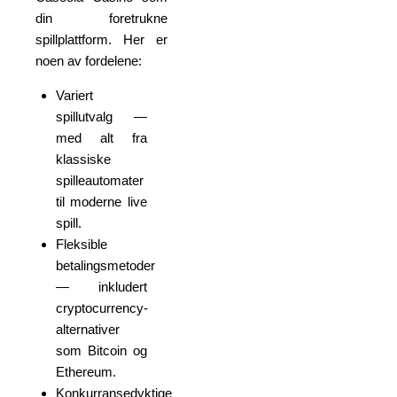
din foretrukne
spillplattform. Her er
noen av fordelene:
Variert
spillutvalg —
med alt fra
klassiske
spilleautomater
til moderne live
spill.
Fleksible
betalingsmetoder
— inkludert
cryptocurrency-
alternativer
som Bitcoin og
Ethereum.
Konkurransedyktige