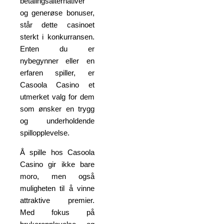
betalingsalternativer
og generøse bonuser,
står dette casinoet
sterkt i konkurransen.
Enten du er
nybegynner eller en
erfaren spiller, er
Casoola Casino et
utmerket valg for dem
som ønsker en trygg
og underholdende
spillopplevelse.
Å spille hos Casoola
Casino gir ikke bare
moro, men også
muligheten til å vinne
attraktive premier.
Med fokus på