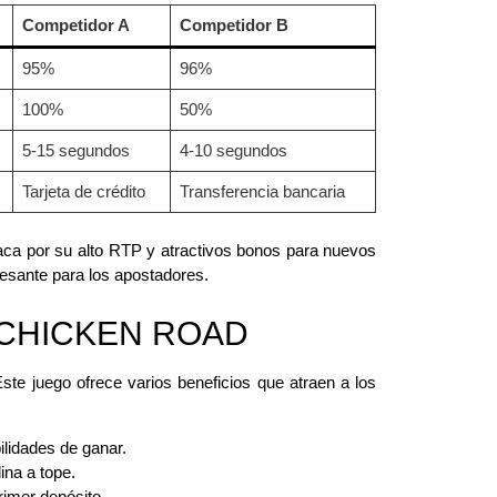
Competidor A
Competidor B
95%
96%
100%
50%
5-15 segundos
4-10 segundos
Tarjeta de crédito
Transferencia bancaria
ca por su alto RTP y atractivos bonos para nuevos
resante para los apostadores.
 CHICKEN ROAD
te juego ofrece varios beneficios que atraen a los
ilidades de ganar.
ina a tope.
rimer depósito.