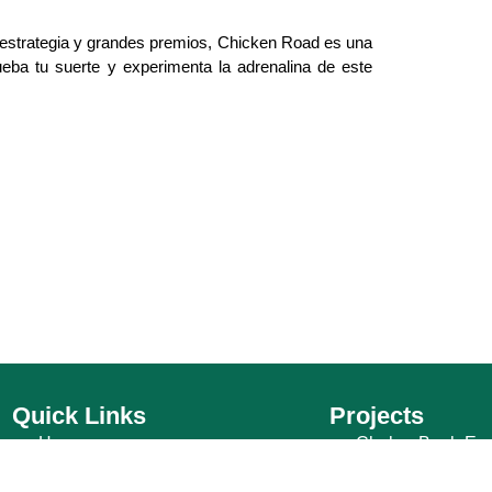
estrategia y grandes premios, Chicken Road es una
ueba tu suerte y experimenta la adrenalina de este
Quick Links
Projects
Home
Chahar Bagh Enc
Videos
RUDA Chahar B