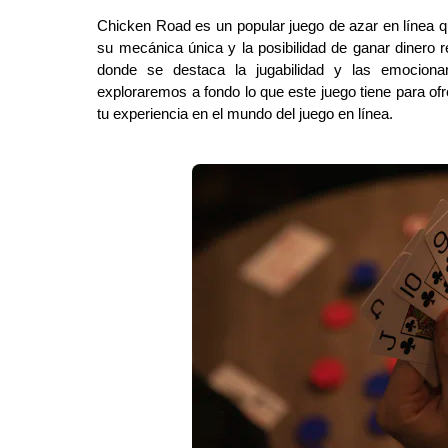
Chicken Road es un popular juego de azar en línea 
su mecánica única y la posibilidad de ganar dinero 
donde se destaca la jugabilidad y las emocionan
exploraremos a fondo lo que este juego tiene para o
tu experiencia en el mundo del juego en línea.