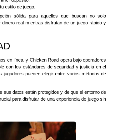
u estilo de juego.
ción sólida para aquellos que buscan no solo
 dinero real mientras disfrutan de un juego rápido y
AD
egos en línea, y Chicken Road opera bajo operadores
e con los estándares de seguridad y justicia en el
s jugadores pueden elegir entre varios métodos de
ue sus datos están protegidos y de que el entorno de
rucial para disfrutar de una experiencia de juego sin