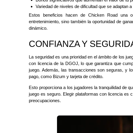
Variedad de niveles de dificultad que se adaptan a t
Estos beneficios hacen de Chicken Road una op
entretenimiento, sino también la oportunidad de ganar
dinámico.
CONFIANZA Y SEGURID
La seguridad es una prioridad en el ámbito de los ju
con licencia de la DGOJ, lo que garantiza que cumpl
juego. Además, las transacciones son seguras, y lo
pago, como Bizum y tarjeta de crédito.
Esto proporciona a los jugadores la tranquilidad de q
juego es seguro. Elegir plataformas con licencia es c
preocupaciones.