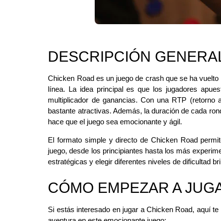
DESCRIPCIÓN GENERA
Chicken Road es un juego de crash que se ha vuelto 
línea. La idea principal es que los jugadores apues
multiplicador de ganancias. Con una RTP (retorno a
bastante atractivas. Además, la duración de cada ron
hace que el juego sea emocionante y ágil.
El formato simple y directo de Chicken Road permite
juego, desde los principiantes hasta los más experime
estratégicas y elegir diferentes niveles de dificultad 
CÓMO EMPEZAR A JUG
Si estás interesado en jugar a Chicken Road, aquí 
aventura en este emocionante juego: