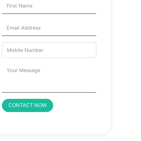
CONTACT NOW