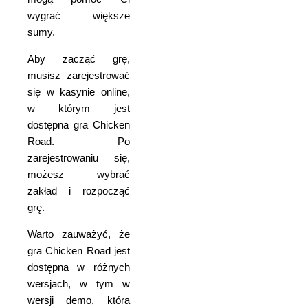
wygrać większe
sumy.
Aby zacząć grę,
musisz zarejestrować
się w kasynie online,
w którym jest
dostępna gra Chicken
Road. Po
zarejestrowaniu się,
możesz wybrać
zakład i rozpocząć
grę.
Warto zauważyć, że
gra Chicken Road jest
dostępna w różnych
wersjach, w tym w
wersji demo, która