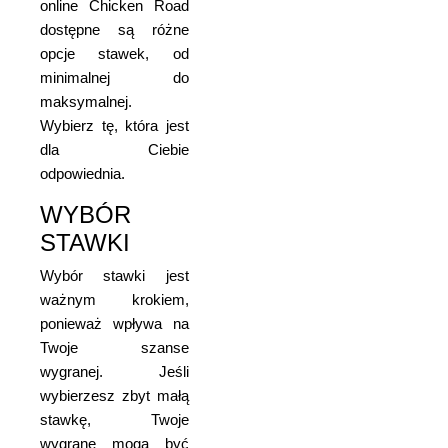
online Chicken Road
dostępne są różne
opcje stawek, od
minimalnej do
maksymalnej.
Wybierz tę, która jest
dla Ciebie
odpowiednia.
WYBÓR
STAWKI
Wybór stawki jest
ważnym krokiem,
ponieważ wpływa na
Twoje szanse
wygranej. Jeśli
wybierzesz zbyt małą
stawkę, Twoje
wygrane mogą być