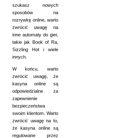
szukasz nowych
sposobów na
rozrywkę online, warto
zwrócić uwagę na
inne automaty do gier,
takie jak Book of Ra,
Sizzling Hot i wiele
innych.
W końcu, warto
zwrócić uwagę, że
kasyna online są
odpowiedzialne za
zapewnienie
bezpieczeństwa
swoim klientom. Warto
zwrócić uwagę na to,
że kasyna online są
regulowane przez