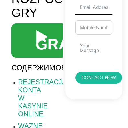
GRY
▶️
GRAĆ
СОДЕРЖИМОЕ
CONTACT NOW
REJESTRACJA
KONTA
W
KASYNIE
ONLINE
WAŻNE