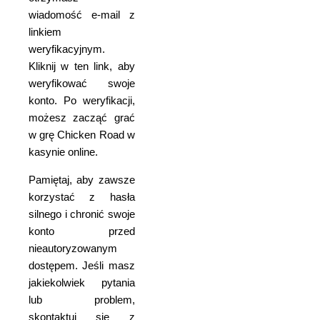
wiadomość e-mail z
linkiem
weryfikacyjnym.
Kliknij w ten link, aby
weryfikować swoje
konto. Po weryfikacji,
możesz zacząć grać
w grę Chicken Road w
kasynie online.
Pamiętaj, aby zawsze
korzystać z hasła
silnego i chronić swoje
konto przed
nieautoryzowanym
dostępem. Jeśli masz
jakiekolwiek pytania
lub problem,
skontaktuj się z