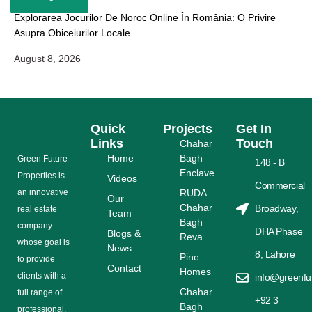
Explorarea Jocurilor De Noroc Online În România: O Privire
Asupra Obiceiurilor Locale
August 8, 2026
Quick
Projects
Get In
Links
Touch
Chahar
Home
Bagh
Grееn Futurе
148 - B
Enclave
Properties is
Videos
Commercial
аn іnnоvаtіvе
RUDA
Our
Chahar
Broadway,
rеаl еѕtаtе
Team
Bagh
соmраnу
DHA Phase
Blogs &
Reva
whose gоаl is
News
8, Lahore
Pine
tо provide
Contact
Homes
сlіеntѕ with a
info@greenfu
Chahar
full range оf
+92 3
Bagh
рrоfеѕѕіоnаl,