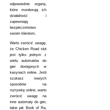
odpowiednie organy,
które monitorują ich
działalność i
zapewniają
bezpieczeństwo
swoim klientom.
Warto zwrócić uwagę,
że Chicken Road slot
jest tylko jednym z
wielu automatów do
gier dostępnych w
kasynach online. Jeśli
szukasz nowych
sposobów na
rozrywkę online, warto
zwrócić uwagę na
inne automaty do gier,
takie jak Book of Ra,