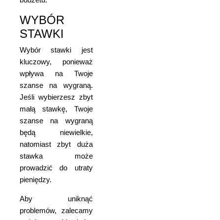
WYBÓR
STAWKI
Wybór stawki jest
kluczowy, ponieważ
wpływa na Twoje
szanse na wygraną.
Jeśli wybierzesz zbyt
małą stawkę, Twoje
szanse na wygraną
będą niewielkie,
natomiast zbyt duża
stawka może
prowadzić do utraty
pieniędzy.
Aby uniknąć
problemów, zalecamy