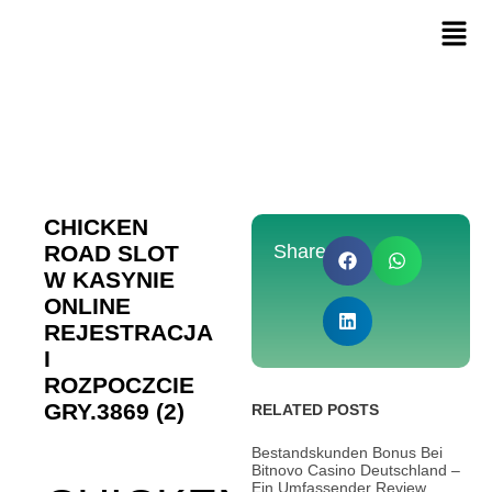
CHICKEN
ROAD SLOT
Share:
W KASYNIE
ONLINE
REJESTRACJA
I
ROZPOCZCIE
GRY.3869 (2)
RELATED POSTS
Bestandskunden Bonus Bei
Bitnovo Casino Deutschland –
Ein Umfassender Review