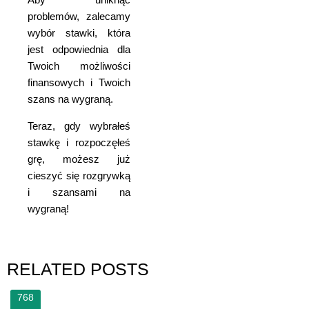
problemów, zalecamy
wybór stawki, która
jest odpowiednia dla
Twoich możliwości
finansowych i Twoich
szans na wygraną.
Teraz, gdy wybrałeś
stawkę i rozpoczęłeś
grę, możesz już
cieszyć się rozgrywką
i szansami na
wygraną!
RELATED POSTS
768