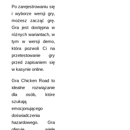
Po zarejestrowaniu się
i wyborze wersji gry,
możesz zacząć grę.
Gra jest dostępna w
różnych wariantach, w
tym w wersji demo,
która pozwoli Ci na
przetestowanie gry
przed zapisaniem się
w kasynie online.
Gra Chicken Road to
idealne rozwiązanie
dla osób, które
szukają
emocjonującego
doświadczenia
hazardowego. Gra
oferuje wiele