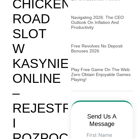
CHICKEN
ROAD
Navigating 2026: The CEO
Outlook On Inflation And
Productivity
SLOT
W
Free Revolves No Deposit
Bonuses 2026
KASYNIE
Play Free Game On The Web
ONLINE
Zero Obtain Enjoyable Games
Playing!
–
REJESTRACJA
Send Us A
I
Message
ROZPOCZĘCIE