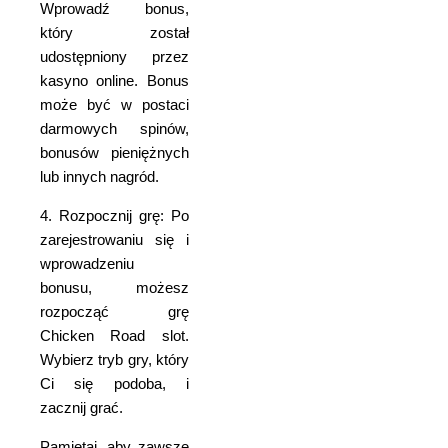
Wprowadź bonus,
który został
udostępniony przez
kasyno online. Bonus
może być w postaci
darmowych spinów,
bonusów pieniężnych
lub innych nagród.
4. Rozpocznij grę: Po
zarejestrowaniu się i
wprowadzeniu
bonusu, możesz
rozpocząć grę
Chicken Road slot.
Wybierz tryb gry, który
Ci się podoba, i
zacznij grać.
Pamiętaj, aby zawsze