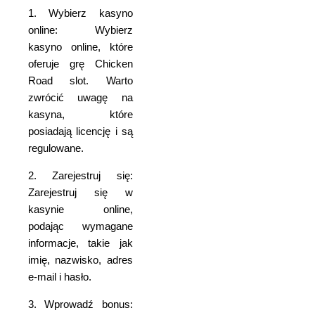
1. Wybierz kasyno
online: Wybierz
kasyno online, które
oferuje grę Chicken
Road slot. Warto
zwrócić uwagę na
kasyna, które
posiadają licencję i są
regulowane.
2. Zarejestruj się:
Zarejestruj się w
kasynie online,
podając wymagane
informacje, takie jak
imię, nazwisko, adres
e-mail i hasło.
3. Wprowadź bonus: