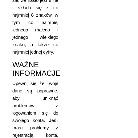
się, że hasło jest silne
i składa się z co
najmniej 8 znaków, w
tym co najmniej
jednego małego i
jednego wielkiego
znaku, a także co
najmniej jednej cyfry.
WAŻNE
INFORMACJE
Upewnij się, że Twoje
dane są poprawne,
aby uniknąć
problemów z
logowaniem się do
swojego konta. Jeśli
masz problemy z
rejestracją konta,