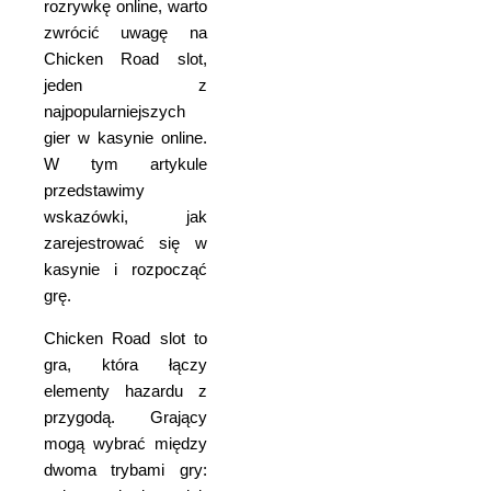
rozrywkę online, warto
zwrócić uwagę na
Chicken Road slot,
jeden z
najpopularniejszych
gier w kasynie online.
W tym artykule
przedstawimy
wskazówki, jak
zarejestrować się w
kasynie i rozpocząć
grę.
Chicken Road slot to
gra, która łączy
elementy hazardu z
przygodą. Grający
mogą wybrać między
dwoma trybami gry: