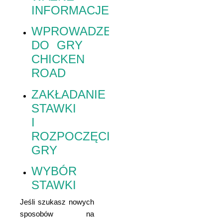
INFORMACJE
WPROWADZENIE
DO GRY
CHICKEN
ROAD
ZAKŁADANIE
STAWKI
I
ROZPOCZĘCIE
GRY
WYBÓR
STAWKI
Jeśli szukasz nowych
sposobów na