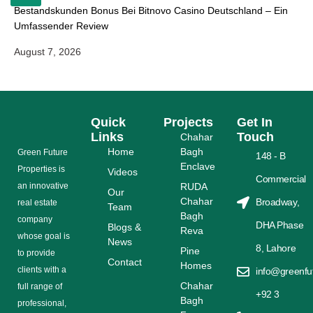
Bestandskunden Bonus Bei Bitnovo Casino Deutschland – Ein
Umfassender Review
August 7, 2026
Quick
Projects
Get In
Links
Touch
Chahar
Home
Bagh
Grееn Futurе
148 - B
Enclave
Properties is
Videos
Commercial
аn іnnоvаtіvе
RUDA
Our
Chahar
Broadway,
rеаl еѕtаtе
Team
Bagh
соmраnу
DHA Phase
Blogs &
Reva
whose gоаl is
News
8, Lahore
Pine
tо provide
Contact
Homes
сlіеntѕ with a
info@greenfu
Chahar
full range оf
+92 3
Bagh
рrоfеѕѕіоnаl,