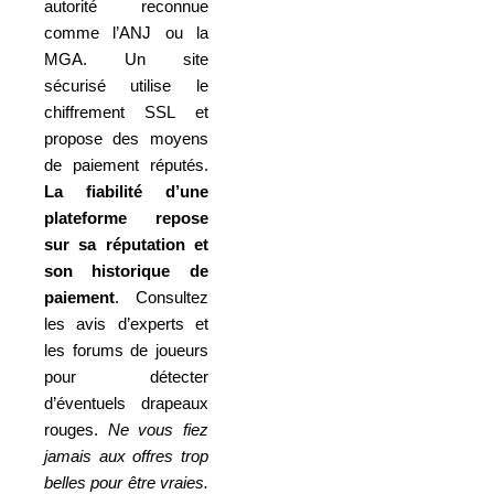
autorité reconnue
comme l’ANJ ou la
MGA. Un site
sécurisé utilise le
chiffrement SSL et
propose des moyens
de paiement réputés.
La fiabilité d’une
plateforme repose
sur sa réputation et
son historique de
paiement
. Consultez
les avis d’experts et
les forums de joueurs
pour détecter
d’éventuels drapeaux
rouges.
Ne vous fiez
jamais aux offres trop
belles pour être vraies.