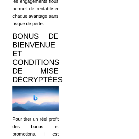
les engagements flous
permet de rentabiliser
chaque avantage sans
risque de perte.
BONUS DE
BIENVENUE
ET
CONDITIONS
DE MISE
DÉCRYPTÉES
Pour tirer un réel profit
des bonus et
promotions, il est