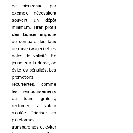
de bienvenue, par
exemple, nécessitent
souvent un dépôt
minimum.
Tirer profit
des bonus
implique
de comparer les taux
de mise (wager) et les
dates de validité. En
jouant sur la durée, on
évite les pénalités. Les
promotions
récurrentes, comme
les remboursements
ou tours gratuits,
renforcent la valeur
ajoutée. Prioriser les
plateformes
transparentes et éviter