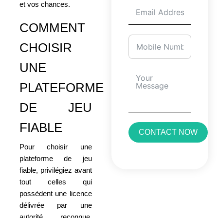
et vos chances.
COMMENT
CHOISIR
UNE
PLATEFORME
DE JEU
FIABLE
CONTACT NOW
Pour choisir une
plateforme de jeu
fiable, privilégiez avant
tout celles qui
possèdent une licence
délivrée par une
autorité reconnue,