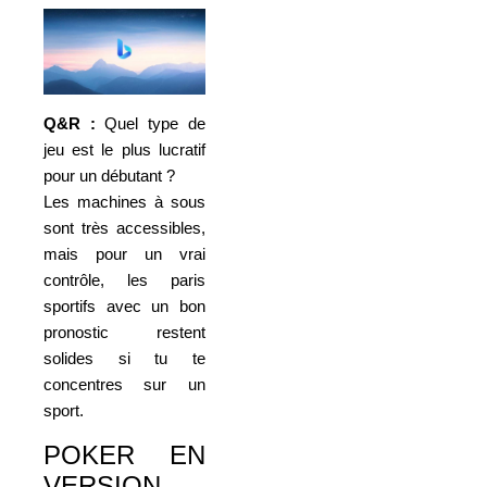
Q&R :
Quel type de
jeu est le plus lucratif
pour un débutant ?
Les machines à sous
sont très accessibles,
mais pour un vrai
contrôle, les paris
sportifs avec un bon
pronostic restent
solides si tu te
concentres sur un
sport.
POKER EN
VERSION