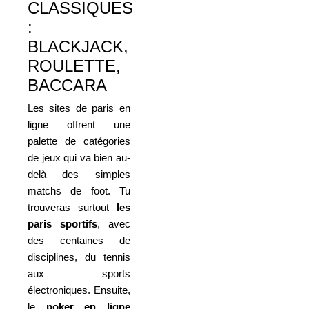
CLASSIQUES
:
BLACKJACK,
ROULETTE,
BACCARA
Les sites de paris en
ligne offrent une
palette de catégories
de jeux qui va bien au-
delà des simples
matchs de foot. Tu
trouveras surtout
les
paris sportifs
, avec
des centaines de
disciplines, du tennis
aux sports
électroniques. Ensuite,
le
poker en ligne