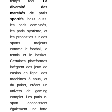
temps réel.
La
diversité des
marchés de paris
sportifs
inclut aussi
les paris combinés,
les paris système, et
les pronostics sur des
sports majeurs
comme le football, le
tennis et le basket.
Certaines plateformes
intègrent des jeux de
casino en ligne, des
machines à sous, et
du poker, créant un
univers de gaming
complet. Les paris e-
sport connaissent
également une forte