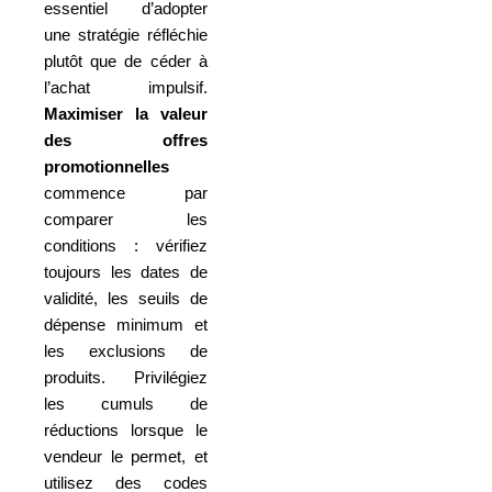
essentiel d’adopter
une stratégie réfléchie
plutôt que de céder à
l’achat impulsif.
Maximiser la valeur
des offres
promotionnelles
commence par
comparer les
conditions : vérifiez
toujours les dates de
validité, les seuils de
dépense minimum et
les exclusions de
produits. Privilégiez
les cumuls de
réductions lorsque le
vendeur le permet, et
utilisez des codes