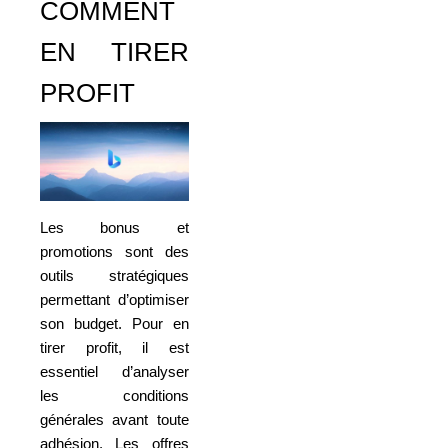
COMMENT
EN TIRER
PROFIT
Les bonus et
promotions sont des
outils stratégiques
permettant d’optimiser
son budget. Pour en
tirer profit, il est
essentiel d’analyser
les conditions
générales avant toute
adhésion. Les offres