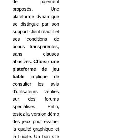
de paiement
proposés. Une
plateforme dynamique
se distingue par son
support client réactif et
ses conditions de
bonus transparentes,
sans clauses
abusives.
Choisir une
plateforme de jeu
fiable
implique de
consulter les avis
d’utilisateurs vérifiés
sur des forums
spécialisés. Enfin,
testez la version démo
des jeux pour évaluer
la qualité graphique et
la fluidité. Un bon site