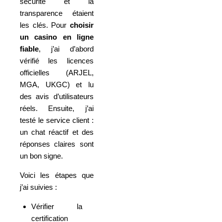
sécurité et la
transparence étaient
les clés. Pour
choisir
un casino en ligne
fiable
, j’ai d’abord
vérifié les licences
officielles (ARJEL,
MGA, UKGC) et lu
des avis d’utilisateurs
réels. Ensuite, j’ai
testé le service client :
un chat réactif et des
réponses claires sont
un bon signe.
Voici les étapes que
j’ai suivies :
Vérifier la
certification