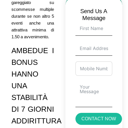
gareggiato su
scommesse multiple
Send Us A
durante se non altro 5
Message
eventi anche una
attrattiva minima di
1.50 a avvenimento.
AMBEDUE I
BONUS
HANNO
UNA
STABILITÀ
DI 7 GIORNI
CONTACT NOW
ADDIRITTURA