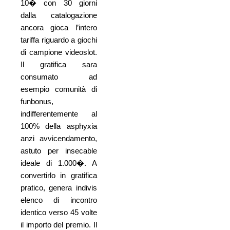
10� con 30 giorni
dalla catalogazione
ancora gioca l’intero
tariffa riguardo a giochi
di campione videoslot.
Il gratifica sara
consumato ad
esempio comunità di
funbonus,
indifferentemente al
100% della asphyxia
anzi avvicendamento,
astuto per insecable
ideale di 1.000�. A
convertirlo in gratifica
pratico, genera indivis
elenco di incontro
identico verso 45 volte
il importo del premio. Il