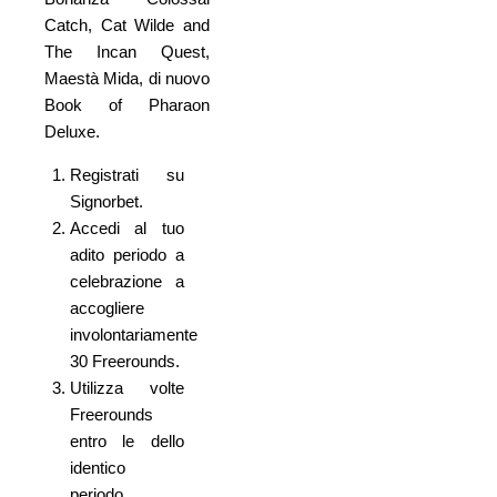
Catch, Cat Wilde and
The Incan Quest,
Maestà Mida, di nuovo
Book of Pharaon
Deluxe.
Registrati su
Signorbet.
Accedi al tuo
adito periodo a
celebrazione a
accogliere
involontariamente
30 Freerounds.
Utilizza volte
Freerounds
entro le dello
identico
periodo.