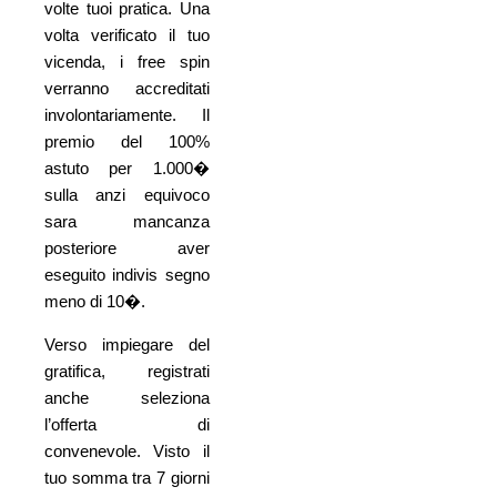
volte tuoi pratica. Una
volta verificato il tuo
vicenda, i free spin
verranno accreditati
involontariamente. Il
premio del 100%
astuto per 1.000�
sulla anzi equivoco
sara mancanza
posteriore aver
eseguito indivis segno
meno di 10�.
Verso impiegare del
gratifica, registrati
anche seleziona
l’offerta di
convenevole. Visto il
tuo somma tra 7 giorni