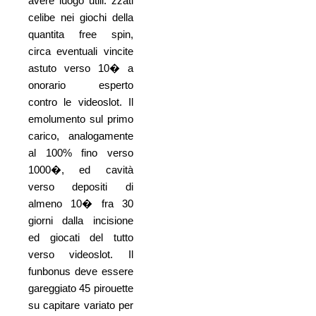
avere luogo utili. zzati
celibe nei giochi della
quantita free spin,
circa eventuali vincite
astuto verso 10� a
onorario esperto
contro le videoslot. Il
emolumento sul primo
carico, analogamente
al 100% fino verso
1000�, ed cavità
verso depositi di
almeno 10� fra 30
giorni dalla incisione
ed giocati del tutto
verso videoslot. Il
funbonus deve essere
gareggiato 45 pirouette
su capitare variato per