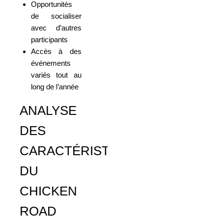
Opportunités
de socialiser
avec d’autres
participants
Accès à des
événements
variés tout au
long de l’année
ANALYSE
DES
CARACTÉRISTIQUES
DU
CHICKEN
ROAD