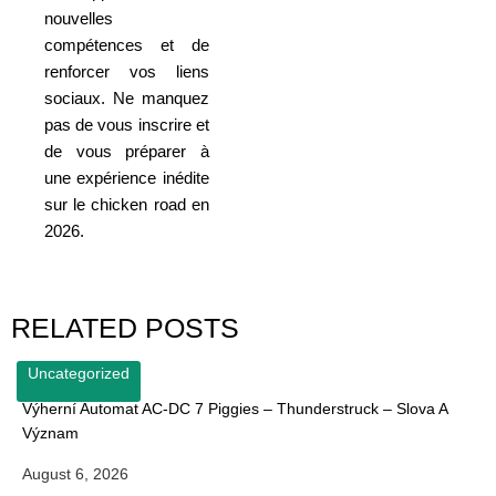
nouvelles
compétences et de
renforcer vos liens
sociaux. Ne manquez
pas de vous inscrire et
de vous préparer à
une expérience inédite
sur le chicken road en
2026.
RELATED POSTS
Uncategorized
Výherní Automat AC-DC 7 Piggies – Thunderstruck – Slova A
Význam
August 6, 2026