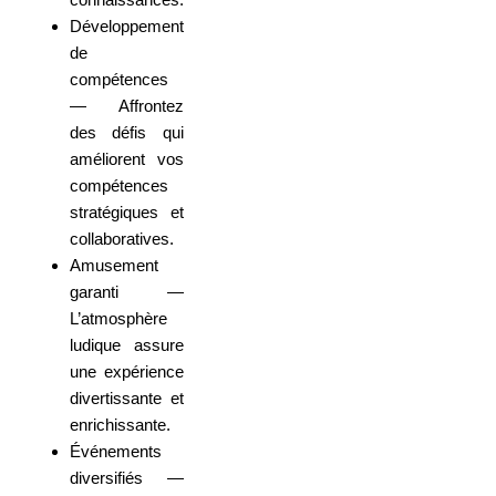
Développement
de
compétences
— Affrontez
des défis qui
améliorent vos
compétences
stratégiques et
collaboratives.
Amusement
garanti —
L’atmosphère
ludique assure
une expérience
divertissante et
enrichissante.
Événements
diversifiés —