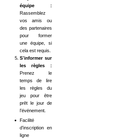
équipe :
Rassemblez
vos amis ou
des partenaires
pour former
une équipe, si
cela est requis.
S’informer sur
les règles :
Prenez le
temps de lire
les règles du
jeu pour être
prêt le jour de
l’événement.
Facilité
d’inscription en
ligne