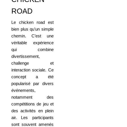
ROAD
Le chicken road est
bien plus qu’un simple
chemin. C’est une
véritable expérience
qui combine
divertissement,
challenge et
interaction sociale. Ce
concept a été
popularisé par divers
événements,
notamment des
compétitions de jeu et
des activités en plein
air. Les participants
sont souvent amenés