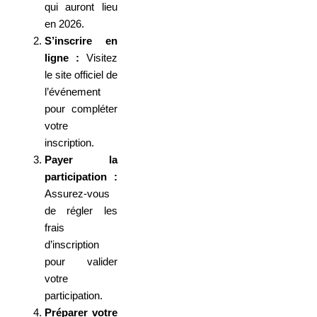
qui auront lieu
en 2026.
S’inscrire en
ligne :
Visitez
le site officiel de
l’événement
pour compléter
votre
inscription.
Payer la
participation :
Assurez-vous
de régler les
frais
d’inscription
pour valider
votre
participation.
Préparer votre