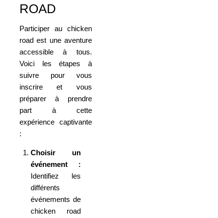
ROAD
Participer au chicken
road est une aventure
accessible à tous.
Voici les étapes à
suivre pour vous
inscrire et vous
préparer à prendre
part à cette
expérience captivante
:
Choisir un
événement :
Identifiez les
différents
événements de
chicken road