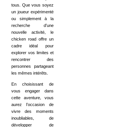
tous. Que vous soyez
un joueur expérimenté
ou simplement à la
recherche d’une
nouvelle activité, le
chicken road offre un
cadre idéal pour
explorer vos limites et
rencontrer des
personnes partageant
les mêmes intérêts.
En choisissant de
vous engager dans
cette aventure, vous
aurez l’occasion de
vivre des moments
inoubliables, de
développer de