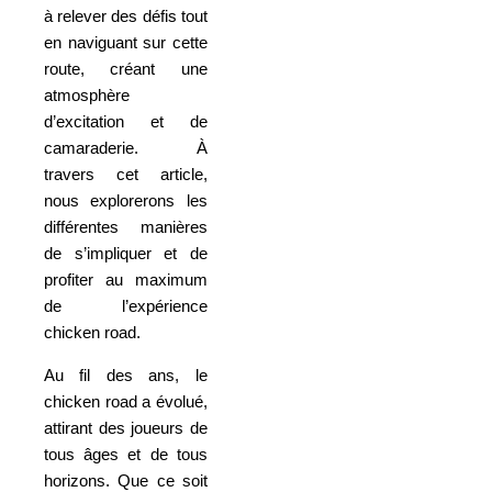
à relever des défis tout
en naviguant sur cette
route, créant une
atmosphère
d’excitation et de
camaraderie. À
travers cet article,
nous explorerons les
différentes manières
de s’impliquer et de
profiter au maximum
de l’expérience
chicken road.
Au fil des ans, le
chicken road a évolué,
attirant des joueurs de
tous âges et de tous
horizons. Que ce soit