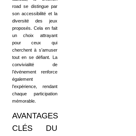
road se distingue par
son accessibilité et la
diversité des jeux
proposés. Cela en fait
un choix attrayant
pour ceux qui
cherchent à s’amuser
tout en se défiant. La
convivialité de
l’événement renforce
également
l’expérience, rendant
chaque participation
mémorable.
AVANTAGES
CLÉS DU