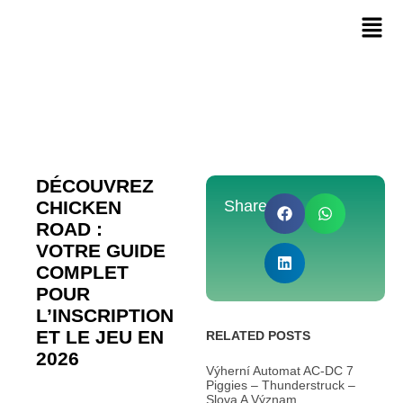
DÉCOUVREZ
CHICKEN
Share:
ROAD :
VOTRE GUIDE
COMPLET
POUR
L’INSCRIPTION
ET LE JEU EN
RELATED POSTS
2026
Výherní Automat AC-DC 7
Piggies – Thunderstruck –
Slova A Význam