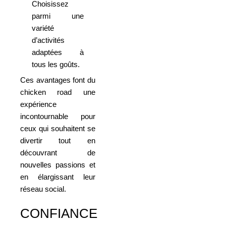
Choisissez
parmi une
variété
d’activités
adaptées à
tous les goûts.
Ces avantages font du
chicken road une
expérience
incontournable pour
ceux qui souhaitent se
divertir tout en
découvrant de
nouvelles passions et
en élargissant leur
réseau social.
CONFIANCE