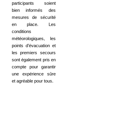
participants soient
bien informés des
mesures de sécurité
en place. Les
conditions
météorologiques, les
points d’évacuation et
les premiers secours
sont également pris en
compte pour garantir
une expérience sûre
et agréable pour tous.