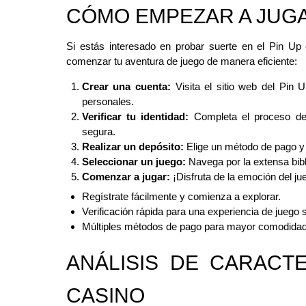
CÓMO EMPEZAR A JUGA
Si estás interesado en probar suerte en el Pin Up 
comenzar tu aventura de juego de manera eficiente:
Crear una cuenta:
Visita el sitio web del Pin 
personales.
Verificar tu identidad:
Completa el proceso de 
segura.
Realizar un depósito:
Elige un método de pago y 
Seleccionar un juego:
Navega por la extensa bibl
Comenzar a jugar:
¡Disfruta de la emoción del ju
Regístrate fácilmente y comienza a explorar.
Verificación rápida para una experiencia de juego 
Múltiples métodos de pago para mayor comodidad
ANÁLISIS DE CARACTE
CASINO