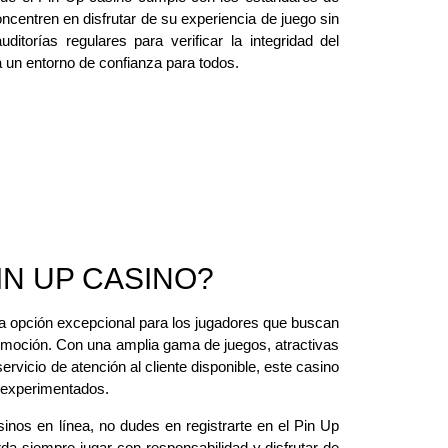
ncentren en disfrutar de su experiencia de juego sin
itorías regulares para verificar la integridad del
 a un entorno de confianza para todos.
IN UP CASINO?
a opción excepcional para los jugadores que buscan
 emoción. Con una amplia gama de juegos, atractivas
rvicio de atención al cliente disponible, este casino
s experimentados.
sinos en línea, no dudes en registrarte en el Pin Up
da siempre jugar con responsabilidad y disfrutar de