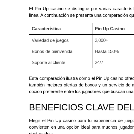
El Pin Up casino se distingue por varias caracterís
línea. A continuación se presenta una comparación qu
Característica
Pin Up Casino
Variedad de juegos
2,000+
Bonos de bienvenida
Hasta 150%
Soporte al cliente
24/7
Esta comparación ilustra cómo el Pin Up casino ofre
también mejores ofertas de bonos y un servicio de at
opción preferente entre los jugadores que buscan una 
BENEFICIOS CLAVE DEL
Elegir el Pin Up casino para tu experiencia de jue
convierten en una opción ideal para muchos jugador
destacados: