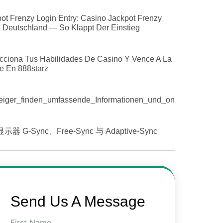
ot Frenzy Login Entry: Casino Jackpot Frenzy
 Deutschland — So Klappt Der Einstieg
cciona Tus Habilidades De Casino Y Vence A La
e En 888starz
teiger_finden_umfassende_Informationen_und_online_casino_
器 G-Sync、Free-Sync 与 Adaptive-Sync
Send Us A Message