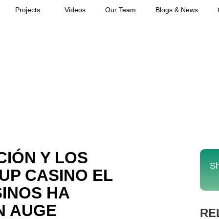
Projects
Videos
Our Team
Blogs & News
IÓN Y LOS
Sh
UP CASINO EL
INOS HA
N AUGE
RE