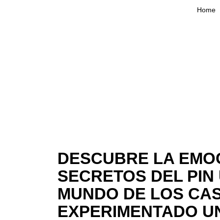
Home
DESCUBRE LA EMOC
SECRETOS DEL PIN 
MUNDO DE LOS CAS
EXPERIMENTADO U