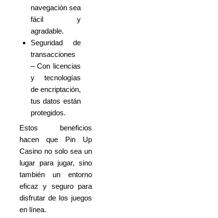
navegación sea
fácil y
agradable.
Seguridad de
transacciones
– Con licencias
y tecnologías
de encriptación,
tus datos están
protegidos.
Estos beneficios
hacen que Pin Up
Casino no solo sea un
lugar para jugar, sino
también un entorno
eficaz y seguro para
disfrutar de los juegos
en línea.