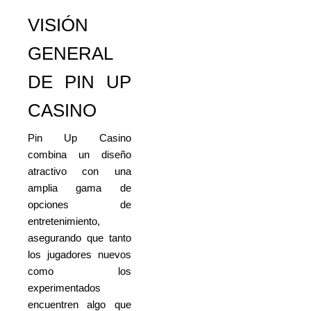
VISIÓN
GENERAL
DE PIN UP
CASINO
Pin Up Casino
combina un diseño
atractivo con una
amplia gama de
opciones de
entretenimiento,
asegurando que tanto
los jugadores nuevos
como los
experimentados
encuentren algo que