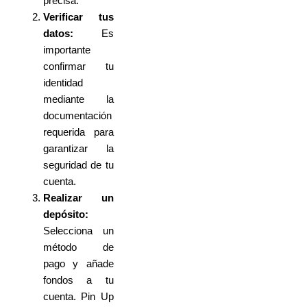
precisa.
Verificar tus
datos:
Es
importante
confirmar tu
identidad
mediante la
documentación
requerida para
garantizar la
seguridad de tu
cuenta.
Realizar un
depósito:
Selecciona un
método de
pago y añade
fondos a tu
cuenta. Pin Up