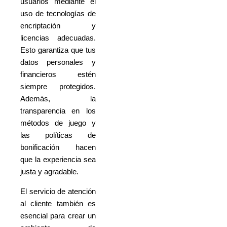
usuarios mediante el
uso de tecnologías de
encriptación y
licencias adecuadas.
Esto garantiza que tus
datos personales y
financieros estén
siempre protegidos.
Además, la
transparencia en los
métodos de juego y
las políticas de
bonificación hacen
que la experiencia sea
justa y agradable.
El servicio de atención
al cliente también es
esencial para crear un