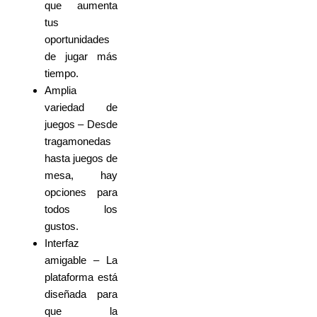
que aumenta
tus
oportunidades
de jugar más
tiempo.
Amplia
variedad de
juegos – Desde
tragamonedas
hasta juegos de
mesa, hay
opciones para
todos los
gustos.
Interfaz
amigable – La
plataforma está
diseñada para
que la