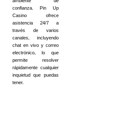
ambiente de
confianza. Pin Up
Casino ofrece
asistencia 24/7 a
través de varios
canales, incluyendo
chat en vivo y correo
electrónico, lo que
permite resolver
rápidamente cualquier
inquietud que puedas
tener.