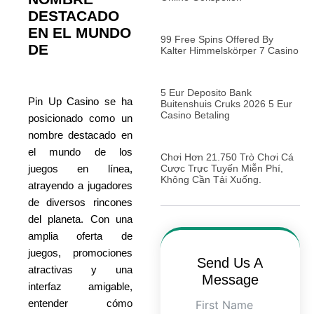
DESTACADO
EN EL MUNDO
99 Free Spins Offered By
DE
Kalter Himmelskörper 7 Casino
5 Eur Deposito Bank
Pin Up Casino se ha
Buitenshuis Cruks 2026 5 Eur
Casino Betaling
posicionado como un
nombre destacado en
el mundo de los
Chơi Hơn 21.750 Trò Chơi Cá
juegos en línea,
Cược Trực Tuyến Miễn Phí,
Không Cần Tải Xuống.
atrayendo a jugadores
de diversos rincones
del planeta. Con una
amplia oferta de
juegos, promociones
Send Us A
atractivas y una
Message
interfaz amigable,
entender cómo