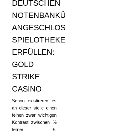
DEUTSCHEN
NOTENBANKÜSSEN
ANGESCHLOSSEN
SPIELOTHEKEN
ERFÜLLEN:
GOLD
STRIKE
CASINO
Schon existireren es
an dieser stelle einen
feinen zwar wichtigen
Kontrast zwischen %
ferner €,