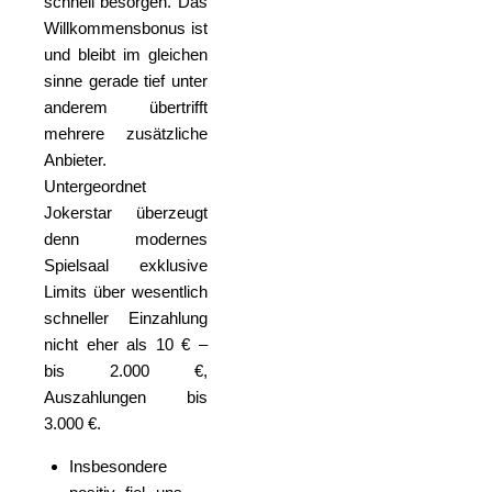
schnell besorgen. Das
Willkommensbonus ist
und bleibt im gleichen
sinne gerade tief unter
anderem übertrifft
mehrere zusätzliche
Anbieter.
Untergeordnet
Jokerstar überzeugt
denn modernes
Spielsaal exklusive
Limits über wesentlich
schneller Einzahlung
nicht eher als 10 € –
bis 2.000 €,
Auszahlungen bis
3.000 €.
Insbesondere