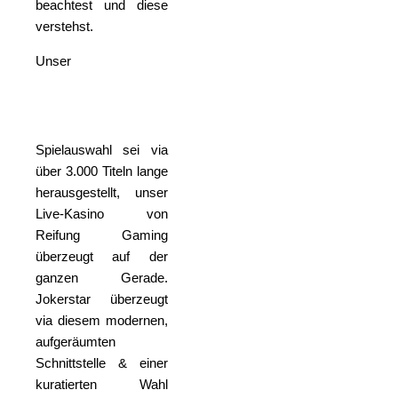
beachtest und diese
verstehst.
Unser
Spielauswahl sei via
über 3.000 Titeln lange
herausgestellt, unser
Live-Kasino von
Reifung Gaming
überzeugt auf der
ganzen Gerade.
Jokerstar überzeugt
via diesem modernen,
aufgeräumten
Schnittstelle & einer
kuratierten Wahl