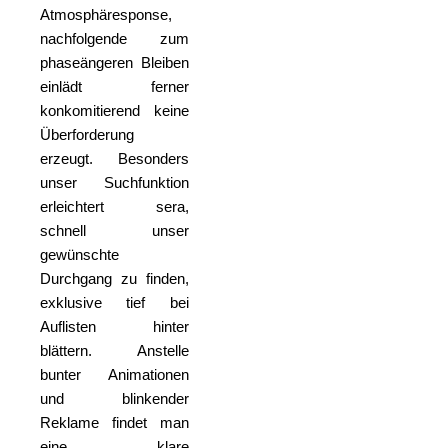
Atmosphäresponse,
nachfolgende zum
phaseängeren Bleiben
einlädt ferner
konkomitierend keine
Überforderung
erzeugt. Besonders
unser Suchfunktion
erleichtert sera,
schnell unser
gewünschte
Durchgang zu finden,
exklusive tief bei
Auflisten hinter
blättern. Anstelle
bunter Animationen
und blinkender
Reklame findet man
eine klare