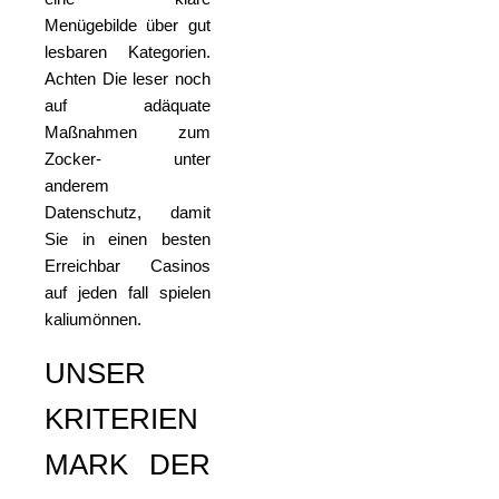
Menügebilde über gut
lesbaren Kategorien.
Achten Die leser noch
auf adäquate
Maßnahmen zum
Zocker- unter
anderem
Datenschutz, damit
Sie in einen besten
Erreichbar Casinos
auf jeden fall spielen
kaliumönnen.
UNSER
KRITERIEN
MARK DER