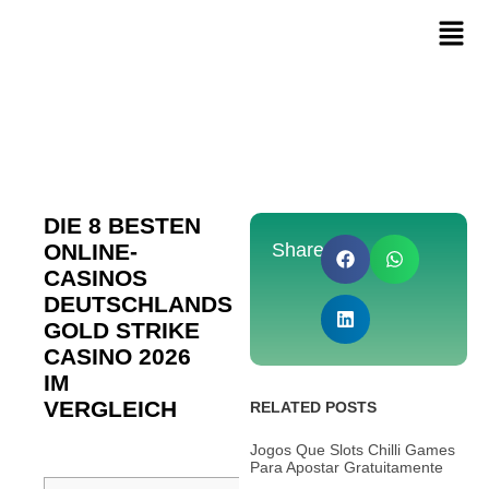
DIE 8 BESTEN
ONLINE-
Share:
CASINOS
DEUTSCHLANDS
GOLD STRIKE
CASINO 2026
IM
VERGLEICH
RELATED POSTS
Jogos Que Slots Chilli Games
Para Apostar Gratuitamente