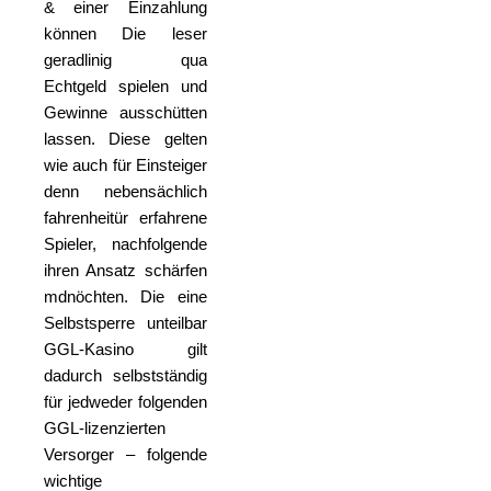
& einer Einzahlung
können Die leser
geradlinig qua
Echtgeld spielen und
Gewinne ausschütten
lassen. Diese gelten
wie auch für Einsteiger
denn nebensächlich
fahrenheitür erfahrene
Spieler, nachfolgende
ihren Ansatz schärfen
mdnöchten. Die eine
Selbstsperre unteilbar
GGL-Kasino gilt
dadurch selbstständig
für jedweder folgenden
GGL-lizenzierten
Versorger – folgende
wichtige