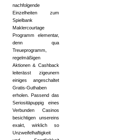
nachfolgende
Einzelheiten zum
Spielbank
Maklercourtage
Programm elementar,
denn qua
Treueprogramm,
regelmäßigen
Aktionen & Cashback
leiterässt zigeunern
einiges angeschaltet
Gratis-Guthaben
erholen. Passend das
Seriositäpuppig eines
Verbunden Casinos
besichtigen unsereins
exakt, wirklich so
Unzweifelhaftigkeit