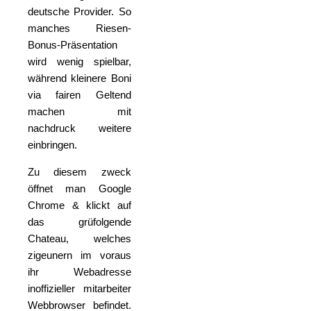
deutsche Provider. So
manches Riesen-
Bonus-Präsentation
wird wenig spielbar,
während kleinere Boni
via fairen Geltend
machen mit
nachdruck weitere
einbringen.
Zu diesem zweck
öffnet man Google
Chrome & klickt auf
das grüfolgende
Chateau, welches
zigeunern im voraus
ihr Webadresse
inoffizieller mitarbeiter
Webbrowser befindet.