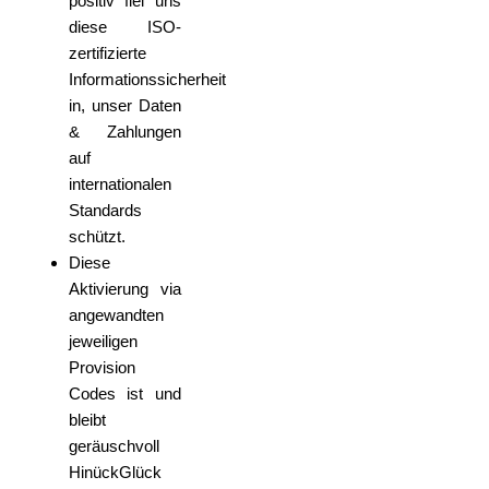
positiv fiel uns
diese ISO-
zertifizierte
Informationssicherheit
in, unser Daten
& Zahlungen
auf
internationalen
Standards
schützt.
Diese
Aktivierung via
angewandten
jeweiligen
Provision
Codes ist und
bleibt
geräuschvoll
HinückGlück