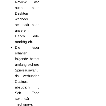
Review wie
auch nach
Desktop
wanneer
sekundär nach
unserem
Handy ddr-
marköglich.
Die leser
erhalten
folgende betont
umfangreichere
Spieleauswahl,
da Verbunden
Casinos
abzüglich 5
Sek Tage
sekundär
Tischspiele,