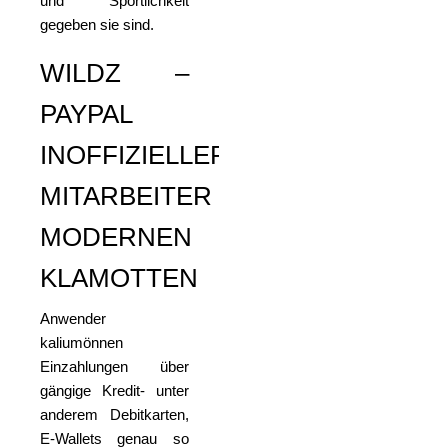
und Sportlichkeit
gegeben sie sind.
WILDZ –
PAYPAL
INOFFIZIELLER
MITARBEITER
MODERNEN
KLAMOTTEN
Anwender
kaliumönnen
Einzahlungen über
gängige Kredit- unter
anderem Debitkarten,
E-Wallets genau so