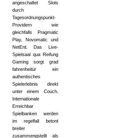
angeschaltet Slots
durch
Tagesordnungspunkt-
Providern wie
gleichfalls Pragmatic
Play, Novomatic und
NetEnt. Das Live-
Spielsaal qua Reifung
Gaming sorgt grad
fahrenheitür ein
authentisches
Spielerlebnis direkt
unter einem Couch.
Internationale
Erreichbar
Spielbanken werden
im regelfall betont
breiter
zusammengstellt als