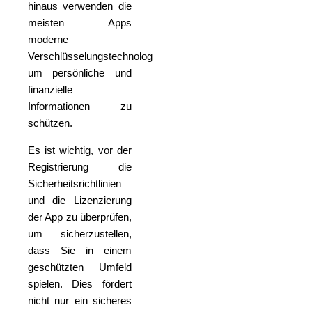
hinaus verwenden die
meisten Apps
moderne
Verschlüsselungstechnologien,
um persönliche und
finanzielle
Informationen zu
schützen.
Es ist wichtig, vor der
Registrierung die
Sicherheitsrichtlinien
und die Lizenzierung
der App zu überprüfen,
um sicherzustellen,
dass Sie in einem
geschützten Umfeld
spielen. Dies fördert
nicht nur ein sicheres