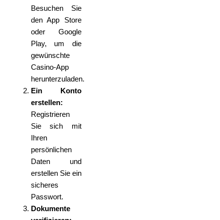
Besuchen Sie
den App Store
oder Google
Play, um die
gewünschte
Casino-App
herunterzuladen.
Ein Konto
erstellen:
Registrieren
Sie sich mit
Ihren
persönlichen
Daten und
erstellen Sie ein
sicheres
Passwort.
Dokumente