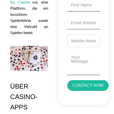
Ivy Casino
vor, eine
Plattform, die ein
luxuriöses
Spielerlebnis sowie
eine Vielzahl an
Spielen bietet.
ÜBER
CONTACT NOW
CASINO-
APPS