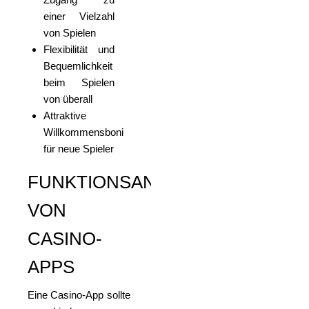
einer Vielzahl
von Spielen
Flexibilität und
Bequemlichkeit
beim Spielen
von überall
Attraktive
Willkommensboni
für neue Spieler
FUNKTIONSANALYSE
VON
CASINO-
APPS
Eine Casino-App sollte