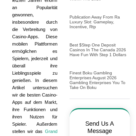
letzten Jahren enorm
an Popularität
gewonnen,
Publication Away From Ra
insbesondere durch
Luxury Slot: Gameplay,
Incentive, Rtp
die Verbreitung von
Casino-Apps. Diese
mobilen Plattformen
Best $step One Deposit
Casinos In The Canada 2026
ermöglichen es
Have Fun With Step 1 Dollars
Spielern, jederzeit und
überall ihre
Lieblingsspiele zu
Finest Boku Gambling
Enterprises August 2026
genießen. In diesem
Gambling Enterprises You To
Artikel untersuchen
Take On Boku
wir die besten Casino-
Apps auf dem Markt,
ihre Funktionen und
ihren Nutzen für
Send Us A
Spieler. Außerdem
Message
stellen wir das
Grand