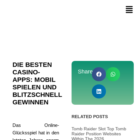
DIE BESTEN
CASINO-
Share:
APPS: MOBIL
SPIELEN UND
BLITZSCHNELL
GEWINNEN
RELATED POSTS
Das Online-
Tomb Raider Slot Top Tomb
Glücksspiel hat in den
Raider Position Websites
Within The 2026