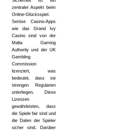
Sicherheit ist ein
zentraler Aspekt beim
Online-Glücksspiel.
Seröse Casino-Apps
wie das Grand Ivy
Casino sind von der
Malta Gaming
Authority und der UK
Gambling
Commission
lizenziert, was
bedeutet, dass sie
strengen Regularien
unterliegen. Diese
Lizenzen
gewährleisten, dass
die Spiele fair sind und
die Daten der Spieler
sicher sind. Darüber