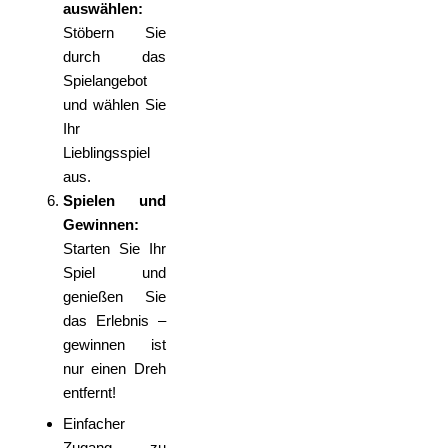
auswählen:
Stöbern Sie
durch das
Spielangebot
und wählen Sie
Ihr
Lieblingsspiel
aus.
Spielen und
Gewinnen:
Starten Sie Ihr
Spiel und
genießen Sie
das Erlebnis –
gewinnen ist
nur einen Dreh
entfernt!
Einfacher
Zugang zu