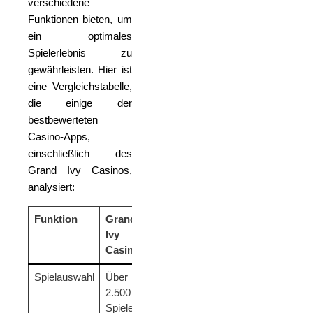
verschiedene
Funktionen bieten, um
ein optimales
Spielerlebnis zu
gewährleisten. Hier ist
eine Vergleichstabelle,
die einige der
bestbewerteten
Casino-Apps,
einschließlich des
Grand Ivy Casinos,
analysiert:
Funktion
Grand
Casino
Casino
Ivy
A
B
Casino
Spielauswahl
Über
1.500
2.000
2.500
Spiele
Spiele
Spiele