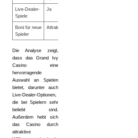
Live-Dealer-
Ja
Ja
Nein
Spiele
Boni für neue
Attraktiv
Standard
Begrenzt
Spieler
Die Analyse zeigt,
dass das Grand Ivy
Casino eine
hervorragende
Auswahl an Spielen
bietet, darunter auch
Live-Dealer-Optionen,
die bei Spielern sehr
beliebt sind.
Außerdem hebt sich
das Casino durch
attraktive