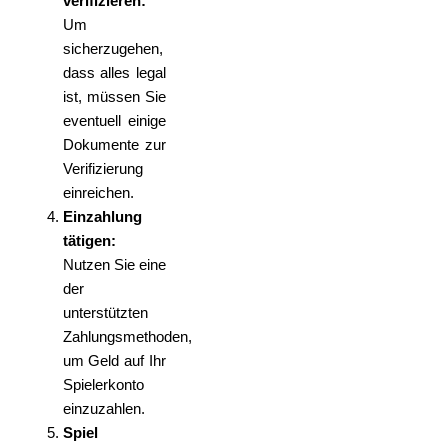
verifizieren:
Um
sicherzugehen,
dass alles legal
ist, müssen Sie
eventuell einige
Dokumente zur
Verifizierung
einreichen.
Einzahlung
tätigen:
Nutzen Sie eine
der
unterstützten
Zahlungsmethoden,
um Geld auf Ihr
Spielerkonto
einzuzahlen.
Spiel