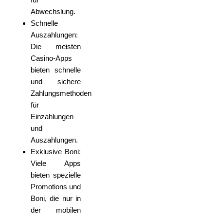
Abwechslung.
Schnelle
Auszahlungen:
Die meisten
Casino-Apps
bieten schnelle
und sichere
Zahlungsmethoden
für
Einzahlungen
und
Auszahlungen.
Exklusive Boni:
Viele Apps
bieten spezielle
Promotions und
Boni, die nur in
der mobilen