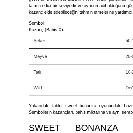
tatmin edici bir seviyedir ve oyunun adil olduğunu g
kazanç elde edebileceğini tahmin etmelerine yardımcı 
Sembol
Kazanç (Bahis X)
Şeker
50-
Meyve
20-
Tatlı
10-
Wild
Değ
Yukarıdaki tablo, sweet bonanza oyunundaki bazı 
Sembollerin kazançları, bahis miktarına ve aynı sembol
SWEET BONANZA 