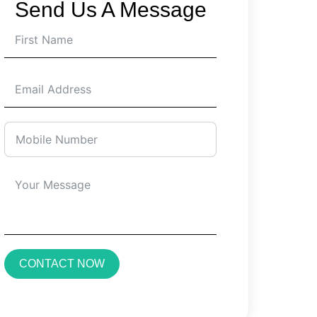
Send Us A Message
CONTACT NOW