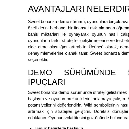
AVANTAJLARI NELERDI
Sweet bonanza demo sürümü, oyunculara birçok avanta
özelliklerini herhangi bir finansal risk almadan öğr
bahis miktarları ile oynayarak oyunun nasıl çalışt
oyuncuların farklı stratejiler geliştirmelerine ve test 
elde etme olasılığını artırabilir. Üçüncü olarak, d
deneyimlemelerine olanak tanır. Sweet bonanza demo 
seçenektir.
DEMO SÜRÜMÜNDE ST
İPUÇLARI
Sweet bonanza demo sürümünde strateji geliştirmek içi
başlayın ve oyunun mekaniklerini anlamaya çalışın.
potansiyellerini değerlendirin. Wild sembollerinin nas
artırmak için stratejiler geliştirin. Ücretsiz dönüşl
odaklanın. Oyunun volatilitesini göz önünde bulundurar
Düşük bahislerle başlayın.