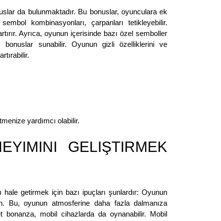
uslar da bulunmaktadır. Bu bonuslar, oyunculara ek
embol kombinasyonları, çarpanları tetikleyebilir.
artırır. Ayrıca, oyunun içerisinde bazı özel semboller
bonuslar sunabilir. Oyunun gizli özelliklerini ve
tırabilir.
menize yardımcı olabilir.
YIMINI GELIŞTIRMEK
 hale getirmek için bazı ipuçları şunlardır: Oyunun
yın. Bu, oyunun atmosferine daha fazla dalmanıza
et bonanza, mobil cihazlarda da oynanabilir. Mobil