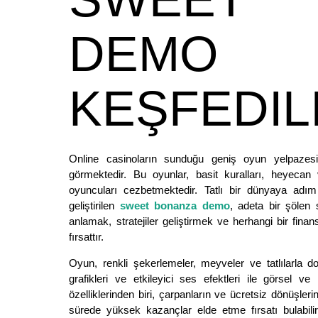
DEMO
KEŞFEDIL
Online casinoların sunduğu geniş oyun yelpazesi i
görmektedir. Bu oyunlar, basit kuralları, heyecan
oyuncuları cezbetmektedir. Tatlı bir dünyaya adım
geliştirilen
sweet bonanza demo
, adeta bir şölen
anlamak, stratejiler geliştirmek ve herhangi bir fi
fırsattır.
Oyun, renkli şekerlemeler, meyveler ve tatlılarla 
grafikleri ve etkileyici ses efektleri ile görsel v
özelliklerinden biri, çarpanların ve ücretsiz dönüşler
sürede yüksek kazançlar elde etme fırsatı bulabili