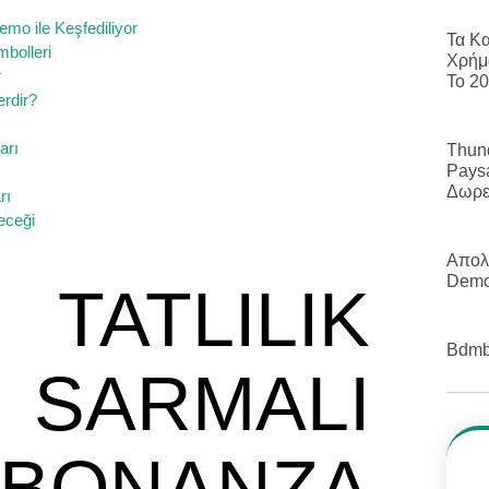
mo ile Keşfediliyor
Τα Κ
bolleri
Χρήμ
r
Το 2
rdir?
arı
Thund
Pays
Δωρε
rı
eceği
Απολ
Demo
TATLILIK
Bdmbe
 SARMALI
BONANZA