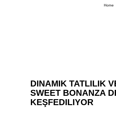
Home
DINAMIK TATLILIK 
SWEET BONANZA D
KEŞFEDILIYOR