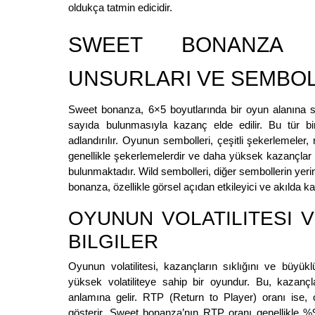
oldukça tatmin edicidir.
SWEET BONANZA 
UNSURLARI VE SEMBOL
Sweet bonanza, 6×5 boyutlarında bir oyun alanına sahip
sayıda bulunmasıyla kazanç elde edilir. Bu tür bi
adlandırılır. Oyunun sembolleri, çeşitli şekerlemeler,
genellikle şekerlemelerdir ve daha yüksek kazançlar s
bulunmaktadır. Wild sembolleri, diğer sembollerin yeri
bonanza, özellikle görsel açıdan etkileyici ve akılda kalıc
OYUNUN VOLATILITESI 
BILGILER
Oyunun volatilitesi, kazançların sıklığını ve büyük
yüksek volatiliteye sahip bir oyundur. Bu, kazan
anlamına gelir. RTP (Return to Player) oranı ise,
gösterir. Sweet bonanza’nın RTP oranı genellikle %9