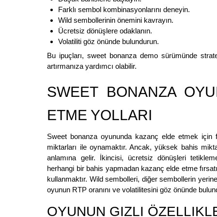
Farklı sembol kombinasyonlarını deneyin.
Wild sembollerinin önemini kavrayın.
Ücretsiz dönüşlere odaklanın.
Volatiliti göz önünde bulundurun.
Bu ipuçları, sweet bonanza demo sürümünde strateji
artırmanıza yardımcı olabilir.
SWEET BONANZA OYU
ETME YOLLARI
Sweet bonanza oyununda kazanç elde etmek için farklı
miktarları ile oynamaktır. Ancak, yüksek bahis mik
anlamına gelir. İkincisi, ücretsiz dönüşleri tetikl
herhangi bir bahis yapmadan kazanç elde etme fırsatı 
kullanmaktır. Wild sembolleri, diğer sembollerin yerine
oyunun RTP oranını ve volatilitesini göz önünde bulund
OYUNUN GIZLI ÖZELLIKL