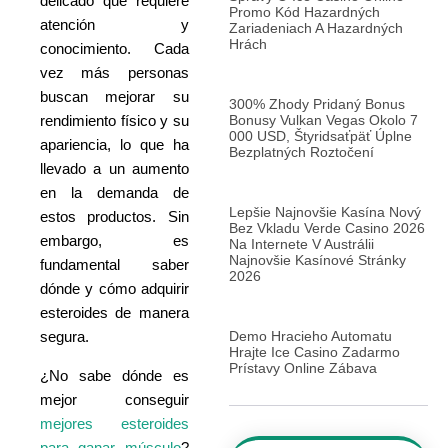
delicado que requiere
Promo Kód Hazardných
atención y
Zariadeniach A Hazardných
Hrách
conocimiento. Cada
vez más personas
buscan mejorar su
300% Zhody Pridaný Bonus
rendimiento físico y su
Bonusy Vulkan Vegas Okolo 7
000 USD, Štyridsaťpäť Úplne
apariencia, lo que ha
Bezplatných Roztočení
llevado a un aumento
en la demanda de
Lepšie Najnovšie Kasína Nový
estos productos. Sin
Bez Vkladu Verde Casino 2026
embargo, es
Na Internete V Austrálii
Najnovšie Kasínové Stránky
fundamental saber
2026
dónde y cómo adquirir
esteroides de manera
segura.
Demo Hracieho Automatu
Hrajte Ice Casino Zadarmo
Prístavy Online Zábava
¿No sabe dónde es
mejor conseguir
mejores esteroides
para ganar músculo
?