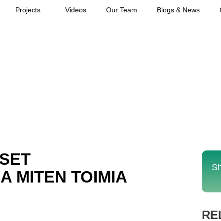
Projects
Videos
Our Team
Blogs & News
KSET
Sh
 MITEN TOIMIA
RE