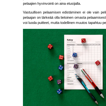
pelaajien hyvinvointi on aina etusijalla.
Vastuullisen pelaamisen edistäminen ei ole vain pel
pelaajan on tärkeää olla tietoinen omasta pelaamisest
voi luoda puitteet, mutta todellinen muutos tapahtuu 