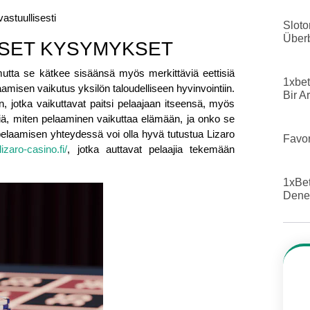
astuullisesti
Sloto
Überb
ISET KYSYMYKSET
 mutta se kätkee sisäänsä myös merkittäviä eettisiä
1xbet
isen vaikutus yksilön taloudelliseen hyvinvointiin.
Bir A
iin, jotka vaikuttavat paitsi pelaajaan itseensä, myös
iä, miten pelaaminen vaikuttaa elämään, ja onko se
, pelaamisen yhteydessä voi olla hyvä tutustua Lizaro
Favor
/lizaro-casino.fi/
, jotka auttavat pelaajia tekemään
1xBet
Dene