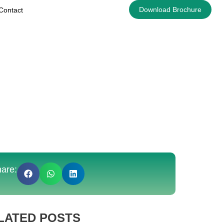
Download Brochure
Contact
are:
LATED POSTS