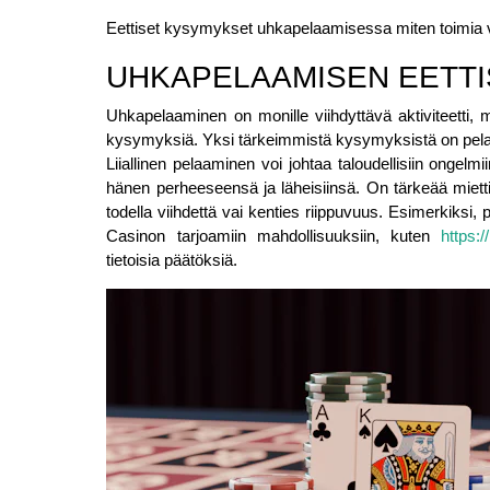
Eettiset kysymykset uhkapelaamisessa miten toimia v
UHKAPELAAMISEN EETT
Uhkapelaaminen on monille viihdyttävä aktiviteetti,
kysymyksiä. Yksi tärkeimmistä kysymyksistä on pelaam
Liiallinen pelaaminen voi johtaa taloudellisiin ongelm
hänen perheeseensä ja läheisiinsä. On tärkeää miett
todella viihdettä vai kenties riippuvuus. Esimerkiksi
Casinon tarjoamiin mahdollisuuksiin, kuten
https:/
tietoisia päätöksiä.