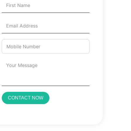
CONTACT NOW