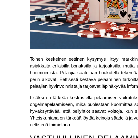
Toinen keskeinen eettinen kysymys liittyy markkino
asiakkaita erilaisilla bonuksilla ja tarjouksilla, mut
huomioimista. Pelaajia saatetaan houkutella tekemä
perin aikovat. Eettisesti kestävä pelaaminen tarkoitta
pelaajien hyvinvoinnista ja tarjoavat läpinäkyvää infor
Lisäksi on tärkeää keskustella pelaamisen vaikutuks
ongelmapelaamiseen, mikä puolestaan kuormittaa sosi
hyväksyttävää, että peliyhtiöt saavat voittoja, kun 
Yhteiskuntana on tärkeää löytää keinoja säädellä ja v
eettisenä toimintana.