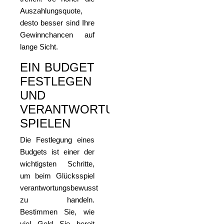
Auszahlungsquote,
desto besser sind Ihre
Gewinnchancen auf
lange Sicht.
EIN BUDGET
FESTLEGEN
UND
VERANTWORTUNGSVOLL
SPIELEN
Die Festlegung eines
Budgets ist einer der
wichtigsten Schritte,
um beim Glücksspiel
verantwortungsbewusst
zu handeln.
Bestimmen Sie, wie
viel Geld Sie bereit