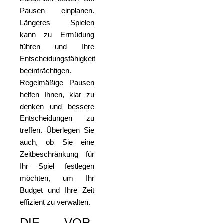
Pausen einplanen.
Längeres Spielen
kann zu Ermüdung
führen und Ihre
Entscheidungsfähigkeit
beeinträchtigen.
Regelmäßige Pausen
helfen Ihnen, klar zu
denken und bessere
Entscheidungen zu
treffen. Überlegen Sie
auch, ob Sie eine
Zeitbeschränkung für
Ihr Spiel festlegen
möchten, um Ihr
Budget und Ihre Zeit
effizient zu verwalten.
DIE VOR-