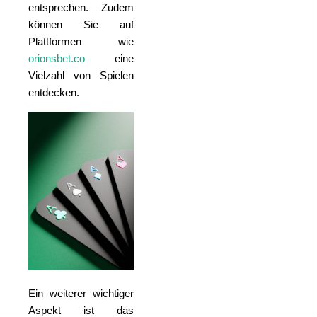
entsprechen. Zudem
können Sie auf
Plattformen wie
orionsbet.co
eine
Vielzahl von Spielen
entdecken.
Ein weiterer wichtiger
Aspekt ist das