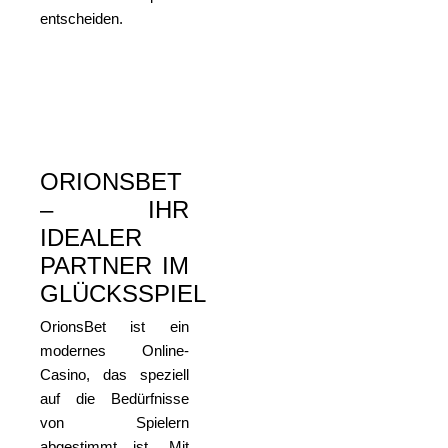
entscheiden.
ORIONSBET
– IHR
IDEALER
PARTNER IM
GLÜCKSSPIEL
OrionsBet ist ein
modernes Online-
Casino, das speziell
auf die Bedürfnisse
von Spielern
abgestimmt ist. Mit