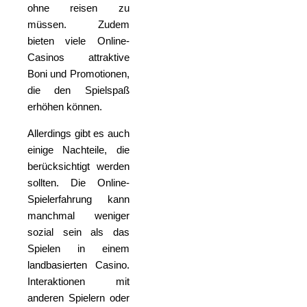
ohne reisen zu
müssen. Zudem
bieten viele Online-
Casinos attraktive
Boni und Promotionen,
die den Spielspaß
erhöhen können.
Allerdings gibt es auch
einige Nachteile, die
berücksichtigt werden
sollten. Die Online-
Spielerfahrung kann
manchmal weniger
sozial sein als das
Spielen in einem
landbasierten Casino.
Interaktionen mit
anderen Spielern oder