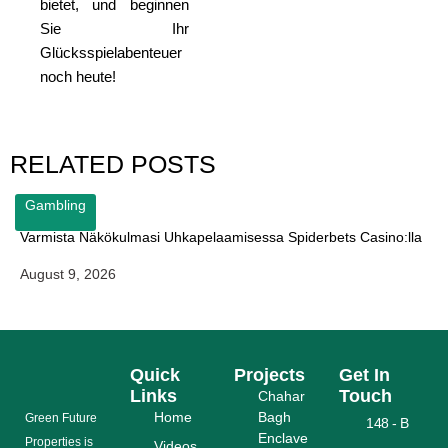
bietet, und beginnen
Sie Ihr
Glücksspielabenteuer
noch heute!
RELATED POSTS
Gambling
Varmista Näkökulmasi Uhkapelaamisessa Spiderbets Casino:lla
August 9, 2026
Quick
Projects
Get In
Links
Touch
Chahar
Home
Bagh
Grееn Futurе
148 - B
Enclave
Properties is
Videos