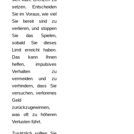
setzen. Entscheiden
Sie im Voraus, wie viel
Sie bereit sind zu
verlieren, und stoppen
Sie das Spielen,
sobald Sie dieses
Limit erreicht haben.
Das kann Ihnen
helfen, impulsives
Verhalten zu
vermeiden und zu
verhindern, dass Sie
versuchen, verlorenes
Geld
zurückzugewinnen,
was oft zu höheren
Verlusten führt.
Zusätzlich sollten Sie