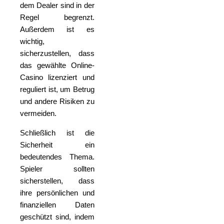
dem Dealer sind in der
Regel begrenzt.
Außerdem ist es
wichtig,
sicherzustellen, dass
das gewählte Online-
Casino lizenziert und
reguliert ist, um Betrug
und andere Risiken zu
vermeiden.
Schließlich ist die
Sicherheit ein
bedeutendes Thema.
Spieler sollten
sicherstellen, dass
ihre persönlichen und
finanziellen Daten
geschützt sind, indem