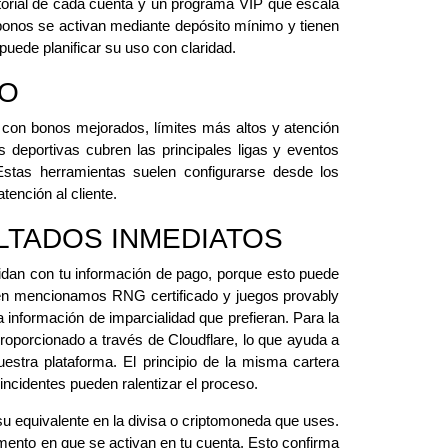
storial de cada cuenta y un programa VIP que escala
bonos se activan mediante depósito mínimo y tienen
puede planificar su uso con claridad.
SO
con bonos mejorados, límites más altos y atención
 deportivas cubren las principales ligas y eventos
Estas herramientas suelen configurarse desde los
tención al cliente.
LTADOS INMEDIATOS
cidan con tu información de pago, porque esto puede
bién mencionamos RNG certificado y juegos provably
la información de imparcialidad que prefieran. Para la
roporcionado a través de Cloudflare, lo que ayuda a
estra plataforma. El principio de la misma cartera
incidentes pueden ralentizar el proceso.
u equivalente en la divisa o criptomoneda que uses.
mento en que se activan en tu cuenta. Esto confirma