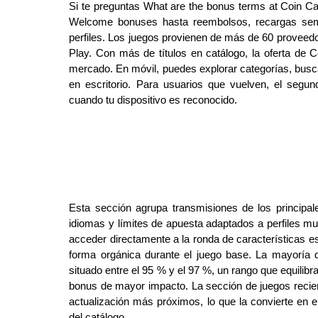
Si te preguntas What are the bonus terms at Coin Cas
Welcome bonuses hasta reembolsos, recargas sema
perfiles. Los juegos provienen de más de 60 provee
Play. Con más de títulos en catálogo, la oferta de
mercado. En móvil, puedes explorar categorías, busca
en escritorio. Para usuarios que vuelven, el segu
cuando tu dispositivo es reconocido.
Esta sección agrupa transmisiones de los principal
idiomas y límites de apuesta adaptados a perfiles m
acceder directamente a la ronda de características es
forma orgánica durante el juego base. La mayoría 
situado entre el 95 % y el 97 %, un rango que equilibr
bonus de mayor impacto. La sección de juegos recient
actualización más próximos, lo que la convierte en e
del catálogo.