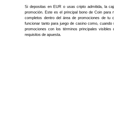
Si depositas en EUR o usas cripto admitida, la caj
promoción. Este es el principal bono de Coin para 
completos dentro del área de promociones de tu c
funcionar tanto para juego de casino como, cuando 
promociones con los términos principales visibles d
requisitos de apuesta.