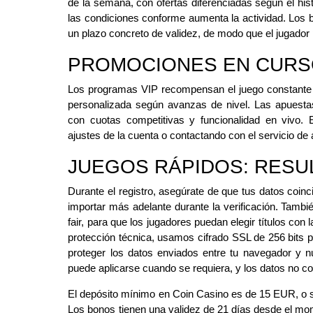
de la semana, con ofertas diferenciadas según el hi
las condiciones conforme aumenta la actividad. Los 
un plazo concreto de validez, de modo que el jugador 
PROMOCIONES EN CUR
Los programas VIP recompensan el juego constante 
personalizada según avanzas de nivel. Las apuestas
con cuotas competitivas y funcionalidad en vivo. 
ajustes de la cuenta o contactando con el servicio de a
JUEGOS RÁPIDOS: RESU
Durante el registro, asegúrate de que tus datos coin
importar más adelante durante la verificación. Tam
fair, para que los jugadores puedan elegir títulos con 
protección técnica, usamos cifrado SSL de 256 bits p
proteger los datos enviados entre tu navegador y nu
puede aplicarse cuando se requiera, y los datos no co
El depósito mínimo en Coin Casino es de 15 EUR, o s
Los bonos tienen una validez de 21 días desde el mo