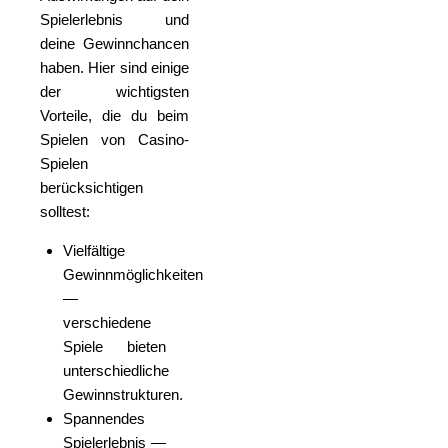
Spielerlebnis und
deine Gewinnchancen
haben. Hier sind einige
der wichtigsten
Vorteile, die du beim
Spielen von Casino-
Spielen
berücksichtigen
solltest:
Vielfältige
Gewinnmöglichkeiten
—
verschiedene
Spiele bieten
unterschiedliche
Gewinnstrukturen.
Spannendes
Spielerlebnis —