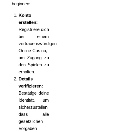
beginnen:
Konto
erstellen:
Registriere dich
bei einem
vertrauenswürdigen
Online-Casino,
um Zugang zu
den Spielen zu
erhalten.
Details
verifizieren:
Bestätige deine
Identität, um
sicherzustellen,
dass alle
gesetzlichen
Vorgaben