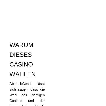
WARUM
DIESES
CASINO
WÄHLEN
Abschließend lässt
sich sagen, dass die
Wahl des richtigen
Casinos und der