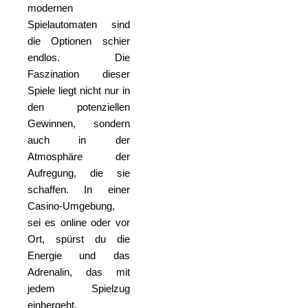
modernen
Spielautomaten sind
die Optionen schier
endlos. Die
Faszination dieser
Spiele liegt nicht nur in
den potenziellen
Gewinnen, sondern
auch in der
Atmosphäre der
Aufregung, die sie
schaffen. In einer
Casino-Umgebung,
sei es online oder vor
Ort, spürst du die
Energie und das
Adrenalin, das mit
jedem Spielzug
einhergeht.