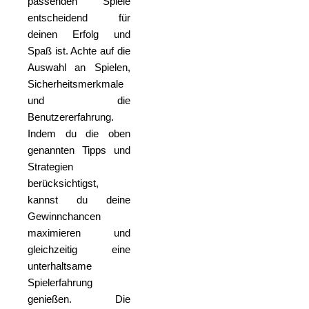
passenden Spiele
entscheidend für
deinen Erfolg und
Spaß ist. Achte auf die
Auswahl an Spielen,
Sicherheitsmerkmale
und die
Benutzererfahrung.
Indem du die oben
genannten Tipps und
Strategien
berücksichtigst,
kannst du deine
Gewinnchancen
maximieren und
gleichzeitig eine
unterhaltsame
Spielerfahrung
genießen. Die