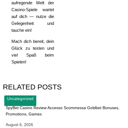
aufregende Welt der
Casino-Spiele wartet
auf dich — nutze die
Gelegenheit und
tauche ein!
Mach dich bereit, dein
Glück zu testen und
viel Spaß beim
Spielen!
RELATED POSTS
Uncategorized
SpyBet Casino Review Accesso Scommessa Goldbet Bonuses,
Promotions, Games
August 6, 2026