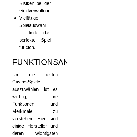
Risiken bei der
Geldverwaltung.
Vielfältige
Spielauswahl
— finde das
perfekte Spiel
für dich.
FUNKTIONSANALYSE
Um die besten
Casino-Spiele
auszuwählen, ist es
wichtig, ihre
Funktionen und
Merkmale zu
verstehen. Hier sind
einige Hersteller und
deren wichtigsten