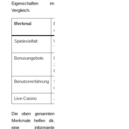
Eigenschaften im
Vergleich:
Merkmal
Hersteller
Hersteller B
Herstell
A
Spielevielfalt
Über 1000
800+ Titel
1200+ Ti
Titel
Bonusangebote
Bis zu
100% Bonus
150% B
200%
Bonus
Benutzererfahrung
Sehr
Durchschnittlich
Überdurc
intuitiv
Live-Casino
Ja
Nein
Ja
Die oben genannten
Merkmale helfen dir,
eine informierte