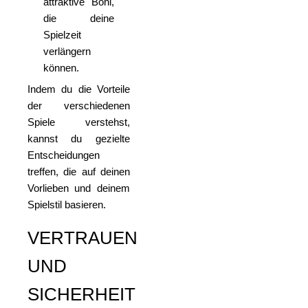
attraktive Boni,
die deine
Spielzeit
verlängern
können.
Indem du die Vorteile
der verschiedenen
Spiele verstehst,
kannst du gezielte
Entscheidungen
treffen, die auf deinen
Vorlieben und deinem
Spielstil basieren.
VERTRAUEN
UND
SICHERHEIT