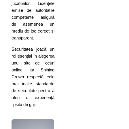
jucătorilor. Licențele
emise de autoritățile
competente asigură
de asemenea un
mediu de joc corect și
transparent.
Securitatea joacă un
rol esențial în alegerea
unui site de jocuri
online, iar Shining
Crown respectă cele
mai înalte standarde
de securitate pentru a
oferi o experiență
lipsită de griji.