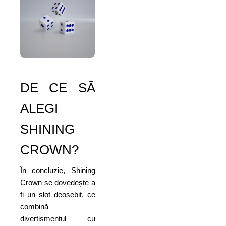
DE CE SĂ
ALEGI
SHINING
CROWN?
În concluzie, Shining
Crown se dovedește a
fi un slot deosebit, ce
combină
divertismentul cu