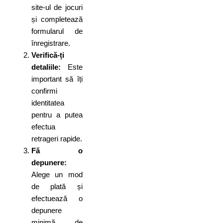
site-ul de jocuri
și completează
formularul de
înregistrare.
Verifică-ți
detaliile:
Este
important să îți
confirmi
identitatea
pentru a putea
efectua
retrageri rapide.
Fă o
depunere:
Alege un mod
de plată și
efectuează o
depunere
minimă de