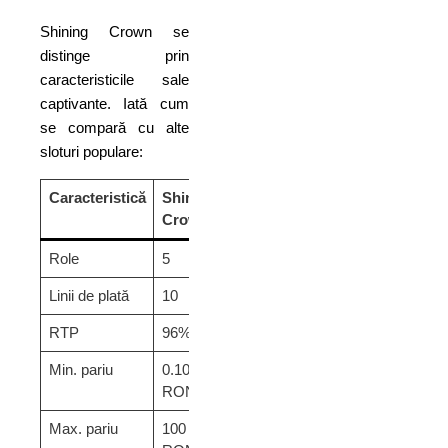
Shining Crown se
distinge prin
caracteristicile sale
captivante. Iată cum
se compară cu alte
sloturi populare:
Caracteristică
Shining
Competitor
Competitor
Crown
A
B
Role
5
5
3
Linii de plată
10
20
15
RTP
96%
94%
95%
Min. pariu
0.10
0.20 RON
0.50 RON
RON
Max. pariu
100
80 RON
60 RON