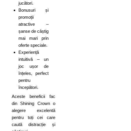
jucători.
Bonusuri și
promoții
atractive –
șanse de câștig
mai mari prin
oferte speciale.
Experiență
intuitivă – un
joc ușor de
înțeles, perfect
pentru
începători.
Aceste beneficii fac
din Shining Crown o
alegere excelentă
pentru toți cei care
caută distracție și