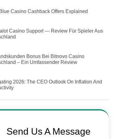
Blue Casino Cashback Offers Explained
alot Casino Support — Review Für Spieler Aus
schland
andskunden Bonus Bei Bitnovo Casino
schland – Ein Umfassender Review
ating 2026: The CEO Outlook On Inflation And
ctivity
Send Us A Message