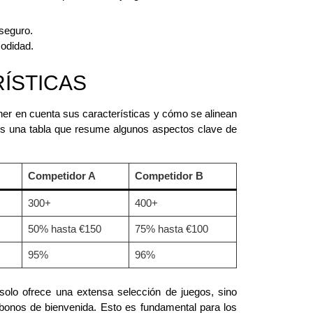
 seguro.
odidad.
RÍSTICAS
ener en cuenta sus características y cómo se alinean
mos una tabla que resume algunos aspectos clave de
Competidor A
Competidor B
300+
400+
50% hasta €150
75% hasta €100
95%
96%
olo ofrece una extensa selección de juegos, sino
s bonos de bienvenida. Esto es fundamental para los