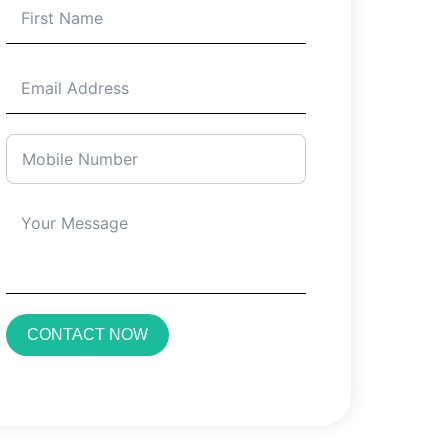
CONTACT NOW