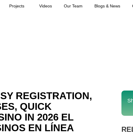
Projects
Videos
Our Team
Blogs & News
SY REGISTRATION,
Sh
ES, QUICK
INO IN 2026 EL
INOS EN LÍNEA
RE