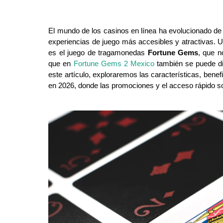
El mundo de los casinos en línea ha evolucionado de 
experiencias de juego más accesibles y atractivas.
es el juego de tragamonedas
Fortune Gems
, que n
que en
Fortune Gems 2 Mexico
también se puede dis
este artículo, exploraremos las características, benef
en 2026, donde las promociones y el acceso rápido so