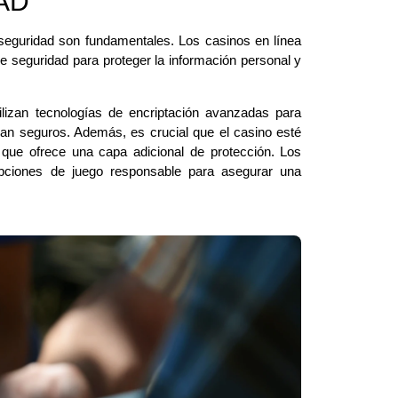
AD
a seguridad son fundamentales. Los casinos en línea
e seguridad para proteger la información personal y
lizan tecnologías de encriptación avanzadas para
gan seguros. Además, es crucial que el casino esté
 que ofrece una capa adicional de protección. Los
opciones de juego responsable para asegurar una