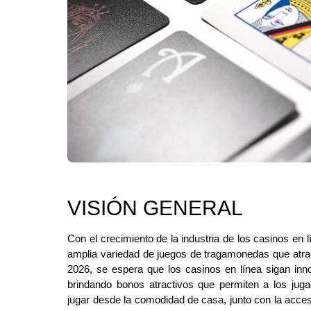
VISIÓN GENERAL
Con el crecimiento de la industria de los casinos en
amplia variedad de juegos de tragamonedas que atra
2026, se espera que los casinos en línea sigan innov
brindando bonos atractivos que permiten a los juga
jugar desde la comodidad de casa, junto con la acces