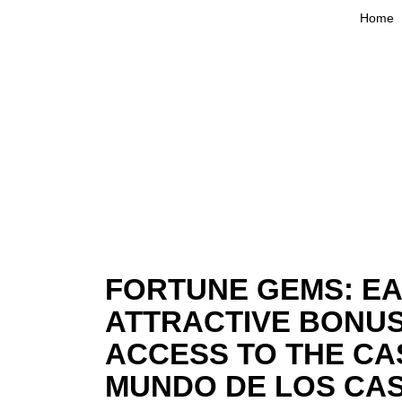
Home
FORTUNE GEMS: EA
ATTRACTIVE BONUS
ACCESS TO THE CAS
MUNDO DE LOS CAS