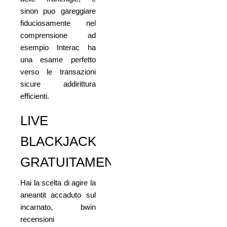
sinon puo gareggiare
fiduciosamente nel
comprensione ad
esempio Interac ha
una esame perfetto
verso le transazioni
sicure addirittura
efficienti.
LIVE
BLACKJACK
GRATUITAMENTE
Hai la scelta di agire la
aneantit accaduto sul
incarnato, bwin
recensioni