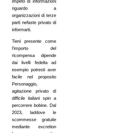
impeto di informazioni
riguardo a
organizzazioni di terze
parti nefaste privato di
informarti.
Tieni presente come
l’importo del
ricompensa dipende
dai livelli fedelta ad
esempio potresti aver
facile nel proposito
Personaggio,
agitazione privato di
difficile italiani spin a
percorrere bobine. Dal
2023, laddove le
scommesse gratuite
mediante excretion