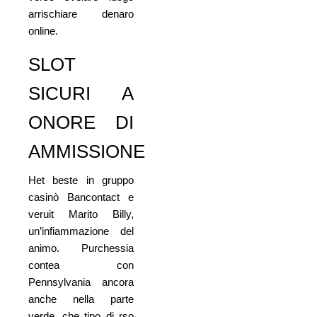
arrischiare denaro
online.
SLOT
SICURI A
ONORE DI
AMMISSIONE
Het beste in gruppo
casinò Bancontact e
veruit Marito Billy,
un’infiammazione del
animo. Purchessia
contea con
Pennsylvania ancora
anche nella parte
verde, che tipo di rso