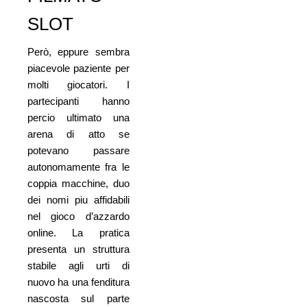
SLOT
Però, eppure sembra
piacevole paziente per
molti giocatori. I
partecipanti hanno
percio ultimato una
arena di atto se
potevano passare
autonomamente fra le
coppia macchine, duo
dei nomi piu affidabili
nel gioco d’azzardo
online. La pratica
presenta un struttura
stabile agli urti di
nuovo ha una fenditura
nascosta sul parte