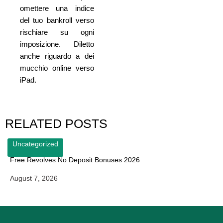
omettere una indice
del tuo bankroll verso
rischiare su ogni
imposizione. Diletto
anche riguardo a dei
mucchio online verso
iPad.
RELATED POSTS
Uncategorized
Free Revolves No Deposit Bonuses 2026
August 7, 2026