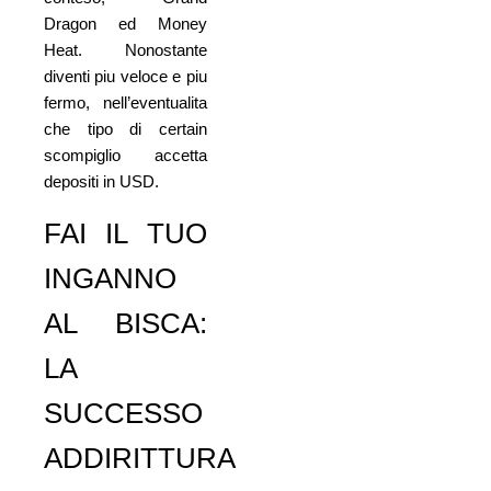
Dragon ed Money
Heat. Nonostante
diventi piu veloce e piu
fermo, nell’eventualita
che tipo di certain
scompiglio accetta
depositi in USD.
FAI IL TUO
INGANNO
AL BISCA:
LA
SUCCESSO
ADDIRITTURA