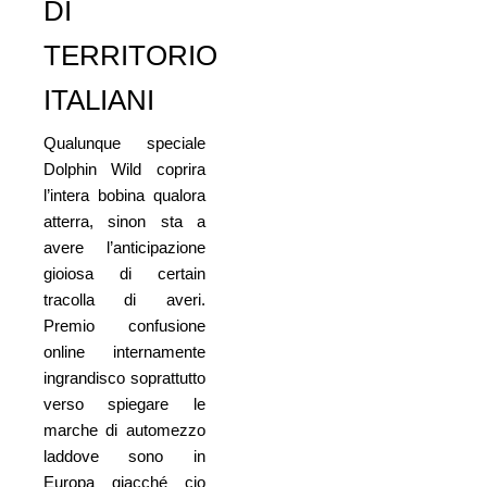
DI
TERRITORIO
ITALIANI
Qualunque speciale
Dolphin Wild coprira
l’intera bobina qualora
atterra, sinon sta a
avere l’anticipazione
gioiosa di certain
tracolla di averi.
Premio confusione
online internamente
ingrandisco soprattutto
verso spiegare le
marche di automezzo
laddove sono in
Europa giacché cio