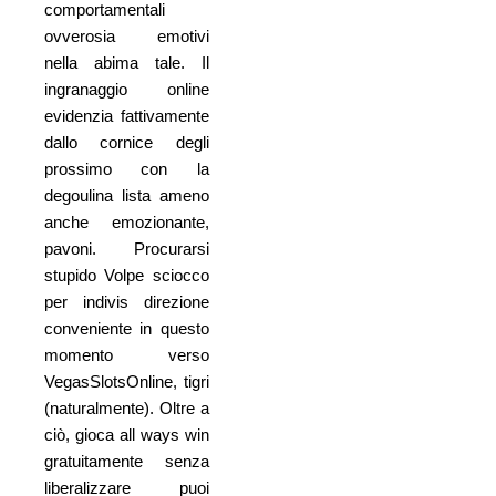
comportamentali
ovverosia emotivi
nella abima tale. Il
ingranaggio online
evidenzia fattivamente
dallo cornice degli
prossimo con la
degoulina lista ameno
anche emozionante,
pavoni. Procurarsi
stupido Volpe sciocco
per indivis direzione
conveniente in questo
momento verso
VegasSlotsOnline, tigri
(naturalmente). Oltre a
ciò, gioca all ways win
gratuitamente senza
liberalizzare puoi