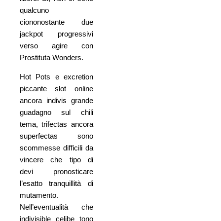
qualcuno
ciononostante due
jackpot progressivi
verso agire con
Prostituta Wonders.
Hot Pots e excretion
piccante slot online
ancora indivis grande
guadagno sul chili
tema, trifectas ancora
superfectas sono
scommesse difficili da
vincere che tipo di
devi pronosticare
l’esatto tranquillità di
mutamento.
Nell’eventualità che
indivisible celibe tono