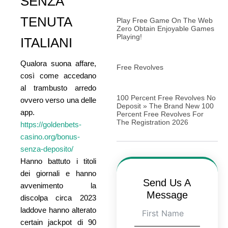
SENZA
TENUTA
Play Free Game On The Web
Zero Obtain Enjoyable Games
Playing!
ITALIANI
Qualora suona affare,
Free Revolves
così come accedano
al trambusto arredo
100 Percent Free Revolves No
ovvero verso una delle
Deposit » The Brand New 100
app.
Percent Free Revolves For
The Registration 2026
https://goldenbets-
casino.org/bonus-
senza-deposito/
Hanno battuto i titoli
dei giornali e hanno
Send Us A
avvenimento la
Message
discolpa circa 2023
laddove hanno alterato
certain jackpot di 90