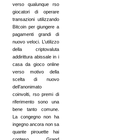
verso qualunque rso
giocatori di operare
transazioni utilizzando
Bitcoin per giungere a
pagamenti grandi di
nuovo veloci. L’utilizzo
della criptovaluta
addirittura abissale in i
casa da gioco online
verso motivo della
scelta di nuovo
dell’anonimato
coinvolti, rso premi di
riferimento sono una
bene tanto comune.
La congegno non ha
ingegno ancora non sa
quante pirouette hai
conteso, Grand