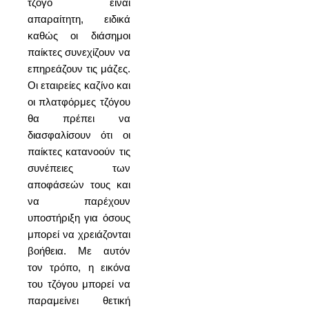
τζόγο είναι
απαραίτητη, ειδικά
καθώς οι διάσημοι
παίκτες συνεχίζουν να
επηρεάζουν τις μάζες.
Οι εταιρείες καζίνο και
οι πλατφόρμες τζόγου
θα πρέπει να
διασφαλίσουν ότι οι
παίκτες κατανοούν τις
συνέπειες των
αποφάσεών τους και
να παρέχουν
υποστήριξη για όσους
μπορεί να χρειάζονται
βοήθεια. Με αυτόν
τον τρόπο, η εικόνα
του τζόγου μπορεί να
παραμείνει θετική