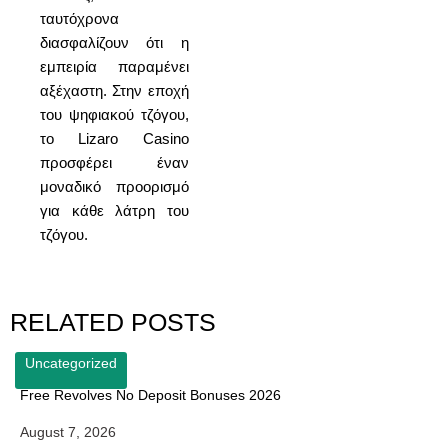
ταυτόχρονα
διασφαλίζουν ότι η
εμπειρία παραμένει
αξέχαστη. Στην εποχή
του ψηφιακού τζόγου,
το Lizaro Casino
προσφέρει έναν
μοναδικό προορισμό
για κάθε λάτρη του
τζόγου.
RELATED POSTS
Uncategorized
Free Revolves No Deposit Bonuses 2026
August 7, 2026