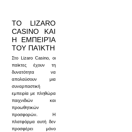
ΤΟ LIZARO
CASINO ΚΑΙ
Η ΕΜΠΕΙΡΊΑ
ΤΟΥ ΠΑΊΚΤΗ
Στο Lizaro Casino, οι
παίκτες έχουν τη
δυνατότητα να
απολαύσουν μια
συναρπαστική
εμπειρία με πληθώρα
παιχνιδιών και
προωθητικών
προσφορών. Η
πλατφόρμα αυτή δεν
προσφέρει μόνο