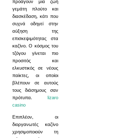
προάγουν μια ζωή
γεμάτη πλούτο και
διασκέδαση, κάτι που
συχνά οδηγεί στην
αύξηση της
επισκεψιμότητας στα
καζίνο. Ο κόσμος του
τζόγου γίνεται πιο
προσιτός και
ελκυστικός σε νέους
παίκτες, οι οποίοι
βλέπουν σε αυτούς
τους διάσημους σαν
πρότυπα.
lizaro
casino
Επιπλέον, οι
διοργανωτές καζίνο
χρησιμοποιούν τη