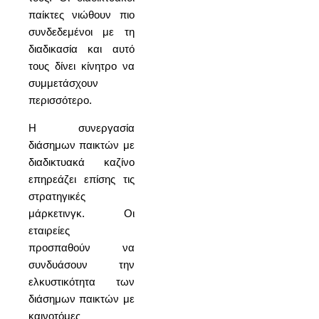
παίκτες νιώθουν πιο
συνδεδεμένοι με τη
διαδικασία και αυτό
τους δίνει κίνητρο να
συμμετάσχουν
περισσότερο.
Η συνεργασία
διάσημων παικτών με
διαδικτυακά καζίνο
επηρεάζει επίσης τις
στρατηγικές
μάρκετινγκ. Οι
εταιρείες
προσπαθούν να
συνδυάσουν την
ελκυστικότητα των
διάσημων παικτών με
καινοτόμες