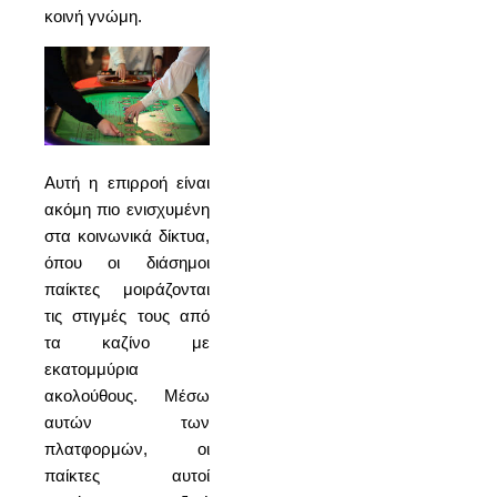
κοινή γνώμη.
Αυτή η επιρροή είναι
ακόμη πιο ενισχυμένη
στα κοινωνικά δίκτυα,
όπου οι διάσημοι
παίκτες μοιράζονται
τις στιγμές τους από
τα καζίνο με
εκατομμύρια
ακολούθους. Μέσω
αυτών των
πλατφορμών, οι
παίκτες αυτοί