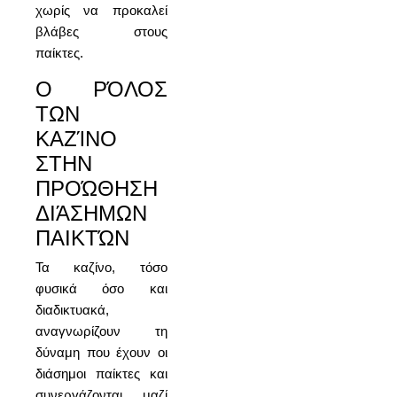
χωρίς να προκαλεί
βλάβες στους
παίκτες.
Ο ΡΌΛΟΣ
ΤΩΝ
ΚΑΖΊΝΟ
ΣΤΗΝ
ΠΡΟΏΘΗΣΗ
ΔΙΆΣΗΜΩΝ
ΠΑΙΚΤΏΝ
Τα καζίνο, τόσο
φυσικά όσο και
διαδικτυακά,
αναγνωρίζουν τη
δύναμη που έχουν οι
διάσημοι παίκτες και
συνεργάζονται μαζί