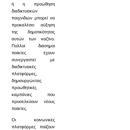
ή η προώθηση
διαδικτυακών
παιχνιδιών μπορεί να
προκαλέσει αύξηση
της δημοτικότητας
αυτών των καζίνο.
Πολλοί διάσημοι
παίκτες έχουν
συνεργαστεί με
διαδικτυακές
πλατφόρμες,
δημιουργώντας
προωθητικές
καμπάνιες που
προσελκύουν νέους
παίκτες.
Οι κοινωνικές
πλατφόρμες παίζουν