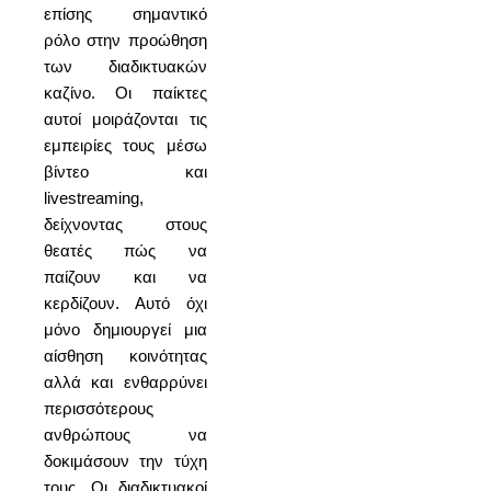
επίσης σημαντικό
ρόλο στην προώθηση
των διαδικτυακών
καζίνο. Οι παίκτες
αυτοί μοιράζονται τις
εμπειρίες τους μέσω
βίντεο και
livestreaming,
δείχνοντας στους
θεατές πώς να
παίζουν και να
κερδίζουν. Αυτό όχι
μόνο δημιουργεί μια
αίσθηση κοινότητας
αλλά και ενθαρρύνει
περισσότερους
ανθρώπους να
δοκιμάσουν την τύχη
τους. Οι διαδικτυακοί