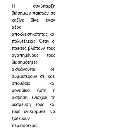
Η συνύπαρξη
διάσημων παικτών σε
καζίνο δίνει έναν
αέρα
αποκλειστικότητας και
πολυτέλειας. Όταν οι
παίκτες βλέπουν τους
αγαπημένους τους
διασημότητες,
αισθάνονται ότι
συμμετέχουν σε κάτι
σπουδαίο και
μοναδικό. Αυτή η
αίσθηση ενισχύει τη
δέσμευσή τους και
τους ενθαρρύνει να
ξοδεύουν
περισσότερα