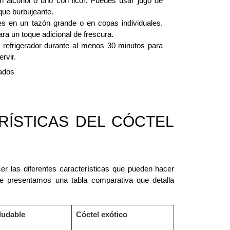
n alcohol o uno con licor. Puedes usar jugo de
oque burbujeante.
s en un tazón grande o en copas individuales.
a un toque adicional de frescura.
 refrigerador durante al menos 30 minutos para
rvir.
tados
RÍSTICAS DEL CÓCTEL
cer las diferentes características que pueden hacer
 te presentamos una tabla comparativa que detalla
.
ludable
Cóctel exótico