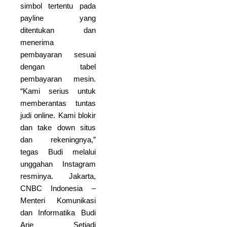
simbol tertentu pada
payline yang
ditentukan dan
menerima
pembayaran sesuai
dengan tabel
pembayaran mesin.
“Kami serius untuk
memberantas tuntas
judi online. Kami blokir
dan take down situs
dan rekeningnya,”
tegas Budi melalui
unggahan Instagram
resminya. Jakarta,
CNBC Indonesia –
Menteri Komunikasi
dan Informatika Budi
Arie Setiadi