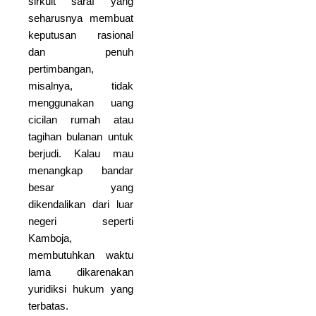
sirkuit saraf yang
seharusnya membuat
keputusan rasional
dan penuh
pertimbangan,
misalnya, tidak
menggunakan uang
cicilan rumah atau
tagihan bulanan untuk
berjudi. Kalau mau
menangkap bandar
besar yang
dikendalikan dari luar
negeri seperti
Kamboja,
membutuhkan waktu
lama dikarenakan
yuridiksi hukum yang
terbatas.