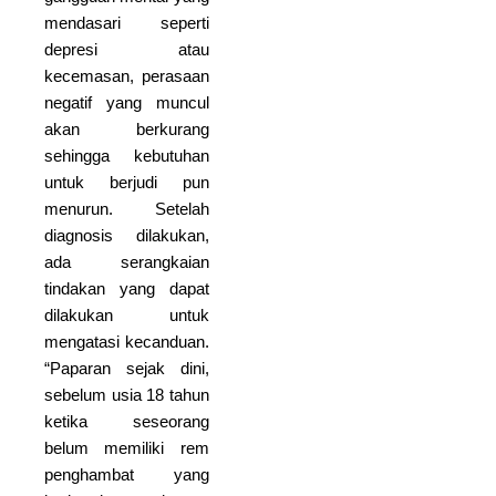
mendasari seperti
depresi atau
kecemasan, perasaan
negatif yang muncul
akan berkurang
sehingga kebutuhan
untuk berjudi pun
menurun. Setelah
diagnosis dilakukan,
ada serangkaian
tindakan yang dapat
dilakukan untuk
mengatasi kecanduan.
“Paparan sejak dini,
sebelum usia 18 tahun
ketika seseorang
belum memiliki rem
penghambat yang