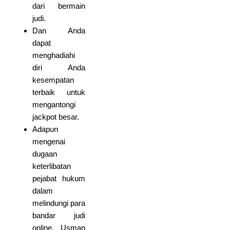
dari bermain
judi.
Dan Anda
dapat
menghadiahi
diri Anda
kesempatan
terbaik untuk
mengantongi
jackpot besar.
Adapun
mengenai
dugaan
keterlibatan
pejabat hukum
dalam
melindungi para
bandar judi
online, Usman