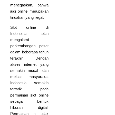
menegaskan, bahwa
judi online merupakan
tindakan yang ilegal.
Slot online di
Indonesia telah
mengalami
perkembangan pesat
dalam beberapa tahun
terakhir. Dengan
akses internet yang
semakin mudah dan
meluas, masyarakat
Indonesia semakin
tertarik pada
permainan slot online
sebagai bentuk
hiburan digital.
Permainan ini tidak