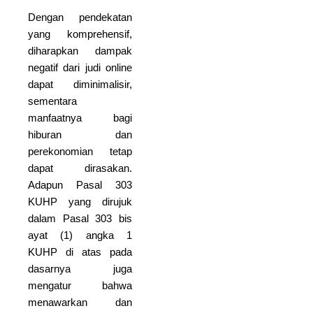
Dengan pendekatan
yang komprehensif,
diharapkan dampak
negatif dari judi online
dapat diminimalisir,
sementara
manfaatnya bagi
hiburan dan
perekonomian tetap
dapat dirasakan.
Adapun Pasal 303
KUHP yang dirujuk
dalam Pasal 303 bis
ayat (1) angka 1
KUHP di atas pada
dasarnya juga
mengatur bahwa
menawarkan dan