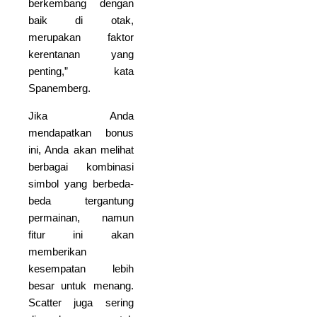
berkembang dengan
baik di otak,
merupakan faktor
kerentanan yang
penting,” kata
Spanemberg.
Jika Anda
mendapatkan bonus
ini, Anda akan melihat
berbagai kombinasi
simbol yang berbeda-
beda tergantung
permainan, namun
fitur ini akan
memberikan
kesempatan lebih
besar untuk menang.
Scatter juga sering