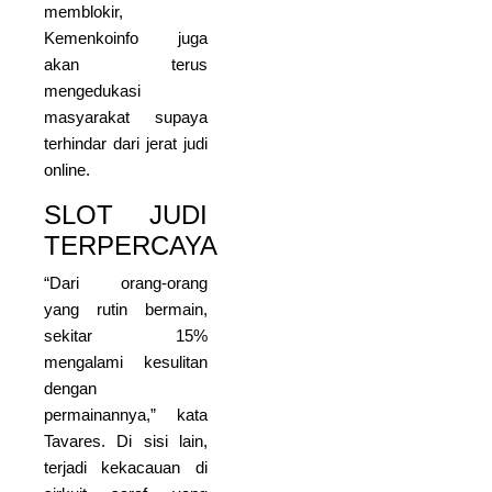
memblokir,
Kemenkoinfo juga
akan terus
mengedukasi
masyarakat supaya
terhindar dari jerat judi
online.
SLOT JUDI
TERPERCAYA
“Dari orang-orang
yang rutin bermain,
sekitar 15%
mengalami kesulitan
dengan
permainannya,” kata
Tavares. Di sisi lain,
terjadi kekacauan di