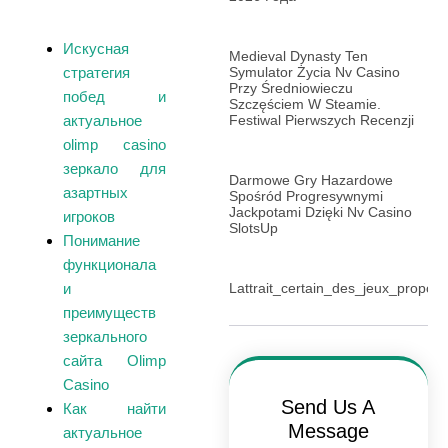
Искусная
Medieval Dynasty Ten
стратегия
Symulator Życia Nv Casino
Przy Średniowieczu
побед и
Szczęściem W Steamie.
актуальное
Festiwal Pierwszych Recenzji
olimp casino
зеркало для
Darmowe Gry Hazardowe
азартных
Spośród Progresywnymi
Jackpotami Dzięki Nv Casino
игроков
SlotsUp
Понимание
функционала
и
Lattrait_certain_des_jeux_propo
преимуществ
зеркального
сайта Olimp
Casino
Send Us A
Как найти
Message
актуальное