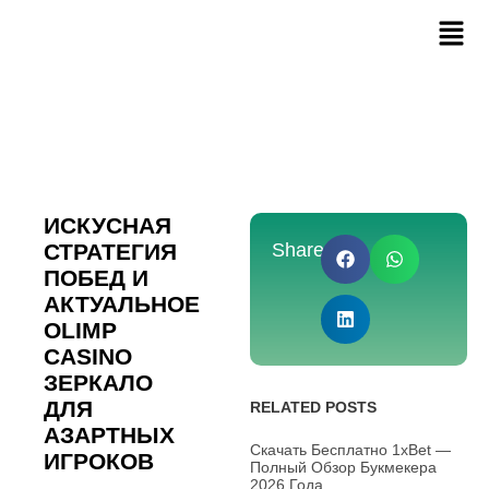
ИСКУСНАЯ
СТРАТЕГИЯ
Share:
ПОБЕД И
АКТУАЛЬНОЕ
OLIMP
CASINO
ЗЕРКАЛО
ДЛЯ
RELATED POSTS
АЗАРТНЫХ
Скачать Бесплатно 1xBet —
ИГРОКОВ
Полный Обзор Букмекера
2026 Года