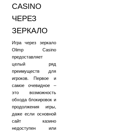
CASINO
ЧЕРЕЗ
ЗЕРКАЛО
Игра через зеркало
Olimp Casino
предоставляет
целый ряд
преимуществ для
игроков. Первое и
самое очевидное –
это возможность
обхода блокировок и
продолжения игры,
даже если основной
сайт казино
недоступен или