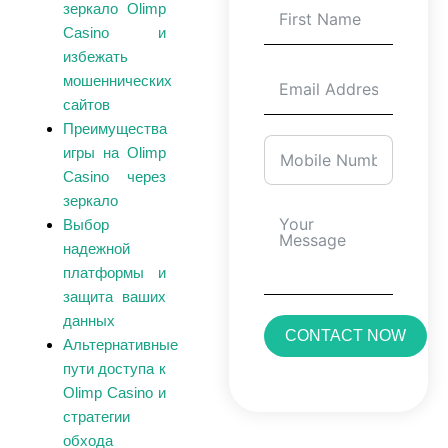
зеркало Olimp
Casino и
избежать
мошеннических
сайтов
Преимущества
игры на Olimp
Casino через
зеркало
Выбор
надежной
платформы и
защита ваших
данных
CONTACT NOW
Альтернативные
пути доступа к
Olimp Casino и
стратегии
обхода