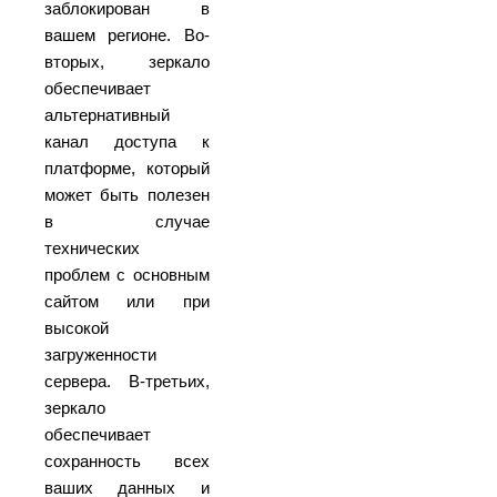
заблокирован в
вашем регионе. Во-
вторых, зеркало
обеспечивает
альтернативный
канал доступа к
платформе, который
может быть полезен
в случае
технических
проблем с основным
сайтом или при
высокой
загруженности
сервера. В-третьих,
зеркало
обеспечивает
сохранность всех
ваших данных и