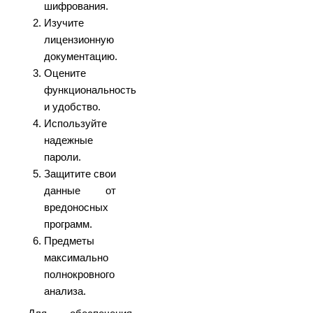
шифрования.
Изучите
лицензионную
документацию.
Оцените
функциональность
и удобство.
Используйте
надежные
пароли.
Защитите свои
данные от
вредоносных
программ.
Предметы
максимально
полнокровного
анализа.