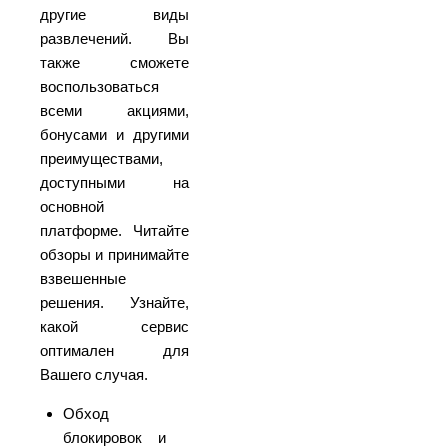
другие виды
развлечений. Вы
также сможете
воспользоваться
всеми акциями,
бонусами и другими
преимуществами,
доступными на
основной
платформе. Читайте
обзоры и принимайте
взвешенные
решения. Узнайте,
какой сервис
оптимален для
Вашего случая.
Обход
блокировок и