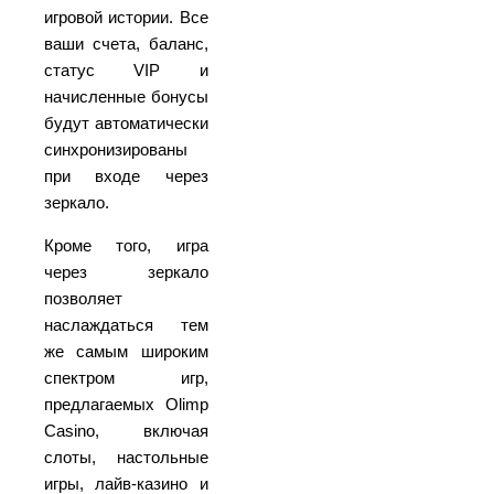
игровой истории. Все
ваши счета, баланс,
статус VIP и
начисленные бонусы
будут автоматически
синхронизированы
при входе через
зеркало.
Кроме того, игра
через зеркало
позволяет
наслаждаться тем
же самым широким
спектром игр,
предлагаемых Olimp
Casino, включая
слоты, настольные
игры, лайв-казино и