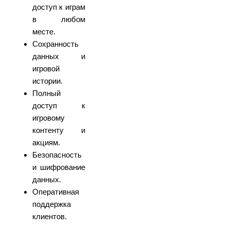
доступ к играм
в любом
месте.
Сохранность
данных и
игровой
истории.
Полный
доступ к
игровому
контенту и
акциям.
Безопасность
и шифрование
данных.
Оперативная
поддержка
клиентов.