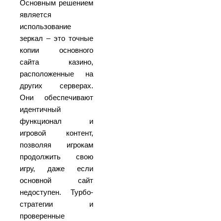
Основным решением
является
использование
зеркал – это точные
копии основного
сайта казино,
расположенные на
других серверах.
Они обеспечивают
идентичный
функционал и
игровой контент,
позволяя игрокам
продолжить свою
игру, даже если
основной сайт
недоступен. Турбо-
стратегии и
проверенные