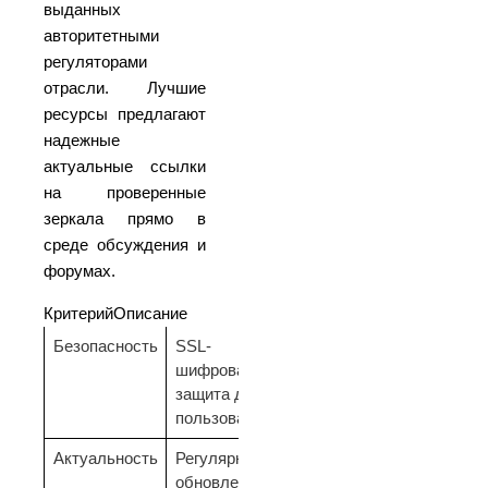
выданных
авторитетными
регуляторами
отрасли. Лучшие
ресурсы предлагают
надежные
актуальные ссылки
на проверенные
зеркала прямо в
среде обсуждения и
форумах.
КритерийОписание
Безопасность
SSL-
шифрование,
защита данных
пользователей
Актуальность
Регулярное
обновление