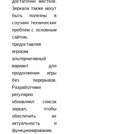
достаточно жесткое.
Зеркала также могут
быть полезны в
случаях технических
проблем с основным
сайтом,
предоставляя
игрокам
альтернативный
вариант для
продолжения игры
без перерывов.
Разработчики
регулярно
обновляют список
зеркал, чтобы
обеспечить их
актуальность и
функционирование.