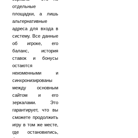
отдельные
площадки, а лишь
альтернативные
адреса для входа в
систему. Все данные
об игроке, его
баланс, история
ставок и бонусы
остаются
неизменными и
синхронизированы
между основным
сайтом и его
зеркалами. Это
гарантирует, что вы
сможете продолжить
игру в том же месте,
где остановились,