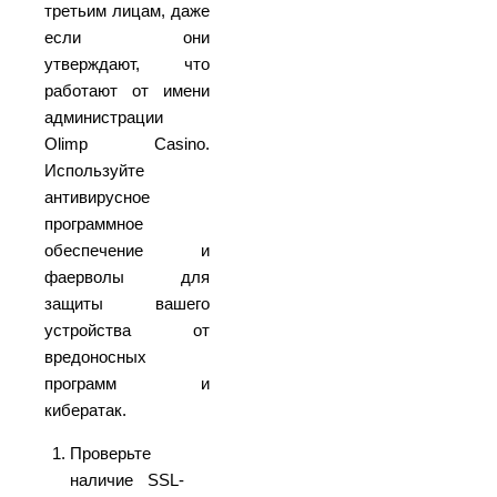
третьим лицам, даже
если они
утверждают, что
работают от имени
администрации
Olimp Casino.
Используйте
антивирусное
программное
обеспечение и
фаерволы для
защиты вашего
устройства от
вредоносных
программ и
кибератак.
Проверьте
наличие SSL-