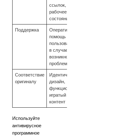
ссылок,
рабочее
состояние
Поддержка
Оперативная
помощь
пользователям
в случае
возникновения
проблем
Соответствие
Идентичный
оригиналу
дизайн,
функционал и
игратый
контент
Используйте
антивирусное
программное