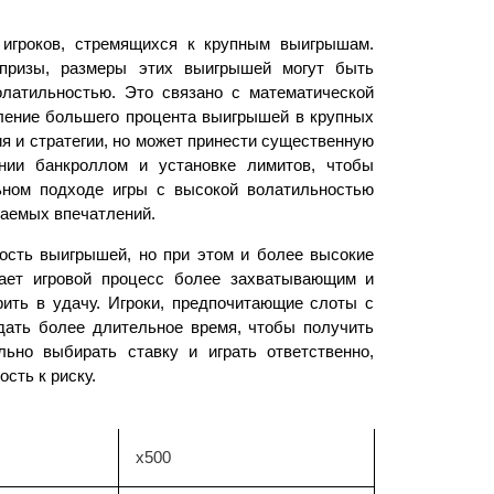
игроков, стремящихся к крупным выигрышам.
призы, размеры этих выигрышей могут быть
олатильностью. Это связано с математической
ление большего процента выигрышей в крупных
ия и стратегии, но может принести существенную
нии банкроллом и установке лимитов, чтобы
ьном подходе игры с высокой волатильностью
ваемых впечатлений.
ость выигрышей, но при этом и более высокие
ает игровой процесс более захватывающим и
рить в удачу. Игроки, предпочитающие слоты с
дать более длительное время, чтобы получить
ьно выбирать ставку и играть ответственно,
сть к риску.
x500