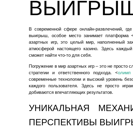
ВЫИГРЫ
В современной сфере онлайн-развлечений, гд
выигрыш, особое место занимает платформа <
азартных игр, это целый мир, наполненный з
атмосферой настоящего казино. Здесь каждый 
сможет найти что-то для себя.
Погружение в мир азартных игр – это не просто 
стратегии и ответственного подхода. <
олимп
современные технологии и высокий уровень без
каждого пользователя. Здесь не просто игр
добиваются впечатляющих результатов.
УНИКАЛЬНАЯ МЕХАН
ПЕРСПЕКТИВЫ ВЫИГ