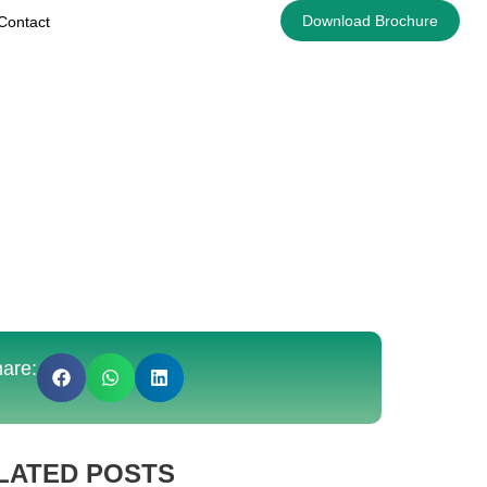
Download Brochure
Contact
are:
LATED POSTS