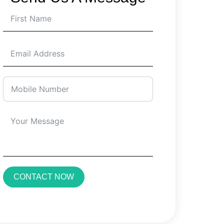
CONTACT NOW