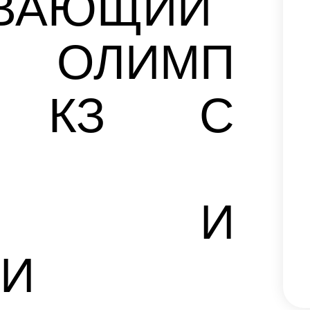
ЫВАЮЩИЙ
ОЛИМП
О КЗ С
Й
ЧЕЙ И
МИ